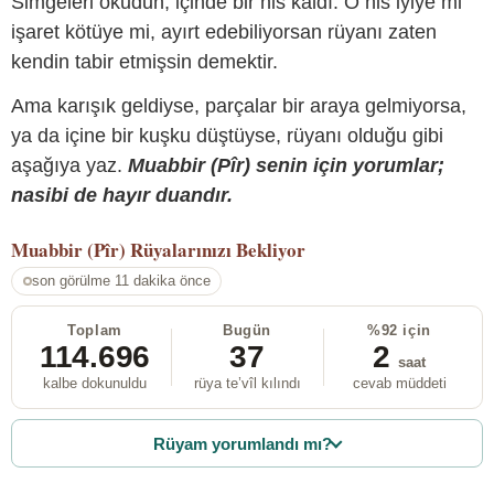
Simgeleri okudun, içinde bir his kaldı. O his iyiye mi
işaret kötüye mi, ayırt edebiliyorsan rüyanı zaten
kendin tabir etmişsin demektir.
Ama karışık geldiyse, parçalar bir araya gelmiyorsa,
ya da içine bir kuşku düştüyse, rüyanı olduğu gibi
aşağıya yaz.
Muabbir (Pîr) senin için yorumlar;
nasibi de hayır duandır.
Muabbir (Pîr)
Rüyalarınızı Bekliyor
son görülme 11 dakika önce
Toplam
Bugün
%92 için
114.696
37
2
saat
kalbe dokunuldu
rüya te’vîl kılındı
cevab müddeti
Rüyam yorumlandı mı?