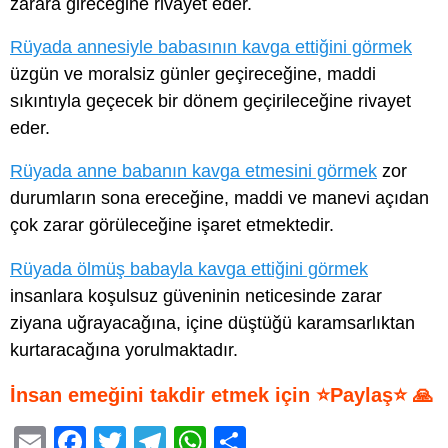
zarara gireceğine rivayet eder.
Rüyada annesiyle babasının kavga ettiğini görmek
üzgün ve moralsiz günler geçireceğine, maddi
sıkıntıyla geçecek bir dönem geçirileceğine rivayet
eder.
Rüyada anne babanın kavga etmesini görmek
zor
durumların sona ereceğine, maddi ve manevi açıdan
çok zarar görüleceğine işaret etmektedir.
Rüyada ölmüş babayla kavga ettiğini görmek
insanlara koşulsuz güveninin neticesinde zarar
ziyana uğrayacağına, içine düştüğü karamsarlıktan
kurtaracağına yorulmaktadır.
İnsan emeğini takdir etmek için ⭐Paylaş⭐ 🙏
E
F
T
T
W
S