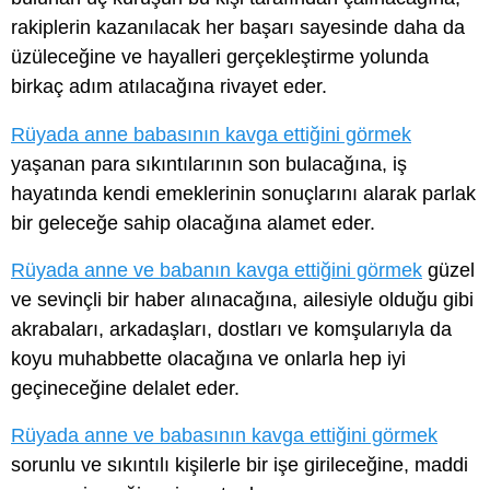
rakiplerin kazanılacak her başarı sayesinde daha da
üzüleceğine ve hayalleri gerçekleştirme yolunda
birkaç adım atılacağına rivayet eder.
Rüyada anne babasının kavga ettiğini görmek
yaşanan para sıkıntılarının son bulacağına, iş
hayatında kendi emeklerinin sonuçlarını alarak parlak
bir geleceğe sahip olacağına alamet eder.
Rüyada anne ve babanın kavga ettiğini görmek
güzel
ve sevinçli bir haber alınacağına, ailesiyle olduğu gibi
akrabaları, arkadaşları, dostları ve komşularıyla da
koyu muhabbette olacağına ve onlarla hep iyi
geçineceğine delalet eder.
Rüyada anne ve babasının kavga ettiğini görmek
sorunlu ve sıkıntılı kişilerle bir işe girileceğine, maddi