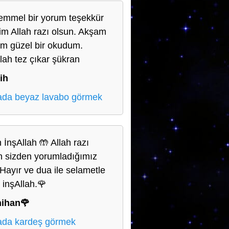
mmel bir yorum teşekkür
im Allah razı olsun. Akşam
m güzel bir okudum.
llah tez çıkar şükran
ih
da beyaz lavabo görmek
 İnşAllah 🤲 Allah razı
n sizden yorumladığımız
. Hayır ve dua ile selametle
 inşAllah.🌹
nihan🌹
da kardeş görmek