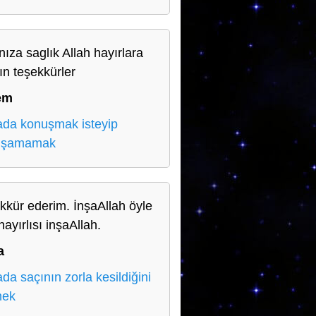
nıza saglık Allah hayırlara
ın teşekkürler
em
da konuşmak isteyip
uşamamak
kkür ederim. İnşaAllah öyle
hayırlısı inşaAllah.
a
da saçının zorla kesildiğini
mek