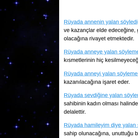
Rüyada annenin yalan söyledi
ve kazançlar elde edeceğine, ge
olacağına rivayet etmektedir.
Rüyada anneye yalan söylem
kısmetlerinin hiç kesilmeyece
Rüyada anneyi yalan söyleme
kazanılacağına işaret eder.
Rüyada sevdiğine yalan söyl
sahibinin kadın olması halin
delalettir.
Rüyada hamileyim diye yalan
sahip olunacağına, unuttuğu bi