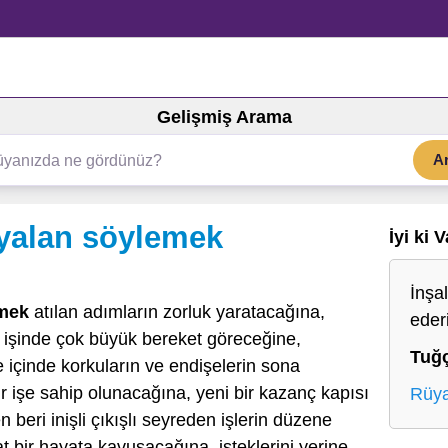
Gelişmiş Arama
A
yalan söylemek
İyi ki 
İnşa
emek
atılan adımların zorluk yaratacağına,
eder
, işinde çok büyük bereket göreceğine,
Tuğ
 içinde korkuların ve endişelerin sona
ir işe sahip olunacağına, yeni bir kazanç kapısı
Rüya
beri inişli çıkışlı seyreden işlerin düzene
t bir hayata kavuşacağına, isteklerini yerine