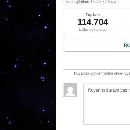
son görülme 17 dakika önce
Toplam
114.704
kalbe dokunuldu
Rü
Rüyanızı göndermeden önce rüyan