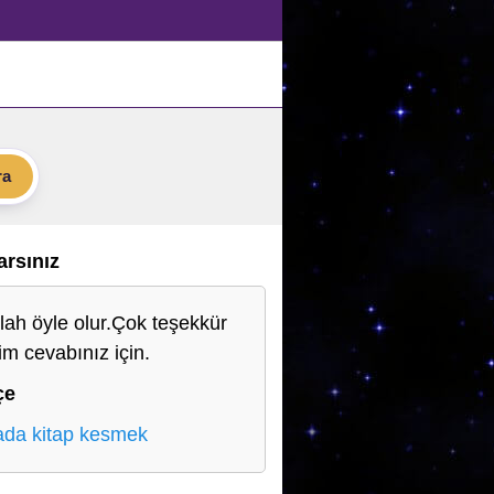
ra
Varsınız
llah öyle olur.Çok teşekkür
im cevabınız için.
çe
da kitap kesmek