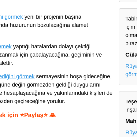
ini görmek
yeni bir projenin başına
Tabir
mında huzurunun bozulacağına alamet
içim
olma
bira
lemek
yaptığı hatalardan dolayı çektiği
Gül
kazanmak için çabalayacağına, geçiminin ve
ettir.
Rüya
gör
lediğini görmek
sermayesinin boşa gideceğine,
ugüne değin görmezden geldiği duygularını
e hesaplaşacağına ve yakınlarındaki kişileri de
gözden geçireceğine yorulur.
Teşe
inşal
ek için ⭐Paylaş⭐ 🙏
Mah
S
Rüya