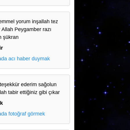
mmel yorum inşallah tez
r Allah Peygamber razı
n şükran
ir
da acı haber duymak
teşekkür ederim sağolun
lah tabir ettiğiniz gibi çıkar
ık
da fotoğraf görmek