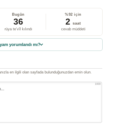
Bugün
%92 için
36
2
saat
rüya te’vîl kılındı
cevab müddeti
yam yorumlandı mı?
ızla en ilgili olan sayfada bulunduğunuzdan emin olun.
1000