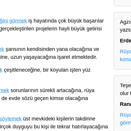
ğini görmek
iş hayatında çok büyük başarılar
Agzı
rçekleştirilen projelerin hayli büyük getirisi
yazs
Erd
ek
şansının kendisinden yana olacağına ve
Rüya
ğine, uzun yaşayacağına işaret etmektedir.
kon
k
çeşitleneceğine, bir koyulan işten yüz
Teşe
emek
sorunlarının sürekli artacağına, rüya
olur 
de de evde sözü geçen kimse olacağına
Ran
Rüya
 söylemek
üst mevkideki kişilerin takdirine
gör
rçok duyguyu bu kişi ile tekrar hatırlayacağına