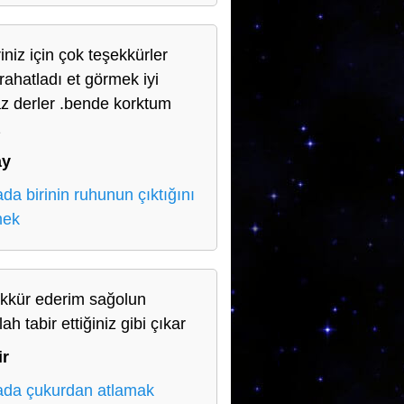
iniz için çok teşekkürler
 rahatladı et görmek iyi
z derler .bende korktum
z
ay
da birinin ruhunun çıktığını
mek
kkür ederim sağolun
lah tabir ettiğiniz gibi çıkar
ir
da çukurdan atlamak