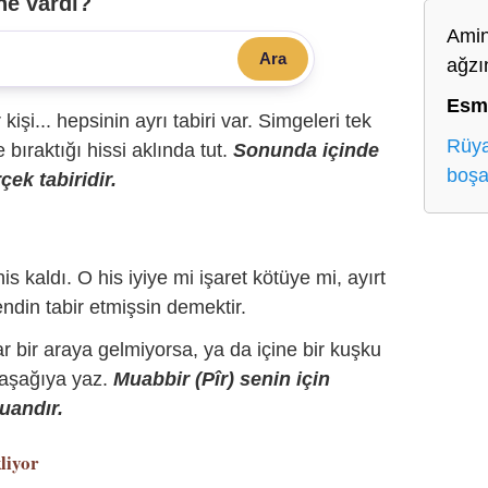
ne vardı?
Amin
Ara
ağzı
Esm
r kişi... hepsinin ayrı tabiri var. Simgeleri tek
Rüya
bıraktığı hissi aklında tut.
Sonunda içinde
boşa
çek tabiridir.
is kaldı. O his iyiye mi işaret kötüye mi, ayırt
ndin tabir etmişsin demektir.
r bir araya gelmiyorsa, ya da içine bir kuşku
 aşağıya yaz.
Muabbir (Pîr) senin için
uandır.
liyor