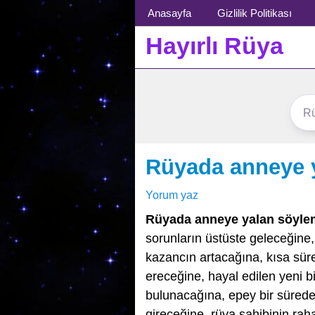
Menü
Anasayfa
Gizlilik Politikası
Hayırlı Rüya
Rüyada anneye 
Yorum yaz
Rüyada anneye yalan söyl
sorunların üstüste geleceğine
kazancın artacağına, kısa süre
ereceğine, hayal edilen yeni b
bulunacağına, epey bir süreden 
gireceğine, rüya sahibinin raha