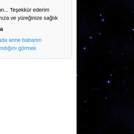
n... Teşekkür ederim
nıza ve yüreğinize sağlık
a
da anne babanın
ndığını görmek