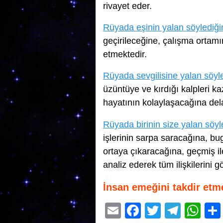
rivayet eder.
Rüyada eşinin yalan söylediğ
geçirileceğine, çalışma orta
etmektedir.
Rüyada sevgilisine yalan söy
üzüntüye ve kırdığı kalpleri 
hayatının kolaylaşacağına delal
Rüyada birinin size yalan söy
işlerinin sarpa saracağına, b
ortaya çıkaracağına, geçmiş il
analiz ederek tüm ilişkilerini 
İnsan emeğini takdir etm
E
F
T
T
W