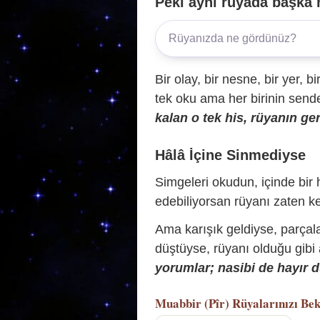
Peki aynı rüyada başka 
Bir olay, bir nesne, bir yer, bi
tek oku ama her birinin sende 
kalan o tek his, rüyanın ger
Hâlâ İçine Sinmediyse
Simgeleri okudun, içinde bir h
edebiliyorsan rüyanı zaten ke
Ama karışık geldiyse, parçala
düştüyse, rüyanı olduğu gibi
yorumlar; nasibi de hayır d
Muabbir (Pîr)
Rüyalarınızı Bek