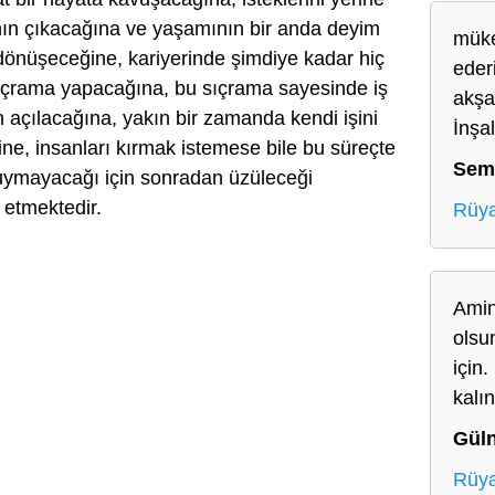
rının çıkacağına ve yaşamının bir anda deyim
müke
e dönüşeceğine, kariyerinde şimdiye kadar hiç
eder
ıçrama yapacağına, bu sıçrama sayesinde iş
akşa
 açılacağına, yakın bir zamanda kendi işini
İnşa
ne, insanları kırmak istemese bile bu süreçte
Sem
duymayacağı için sonradan üzüleceği
 etmektedir.
Rüya
Amin
olsu
için
kalın
Gül
Rüya