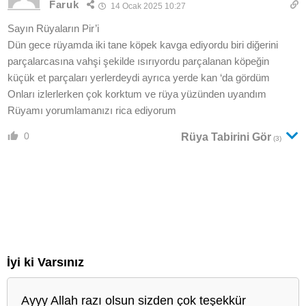
Faruk
14 Ocak 2025 10:27
Sayın Rüyaların Pir’i
Dün gece rüyamda iki tane köpek kavga ediyordu biri diğerini
parçalarcasına vahşi şekilde ısırıyordu parçalanan köpeğin
küçük et parçaları yerlerdeydi ayrıca yerde kan ‘da gördüm
Onları izlerlerken çok korktum ve rüya yüzünden uyandım
Rüyamı yorumlamanızı rica ediyorum
0
Rüya Tabirini Gör
(3)
İyi ki Varsınız
Ayyy Allah razı olsun sizden çok teşekkür