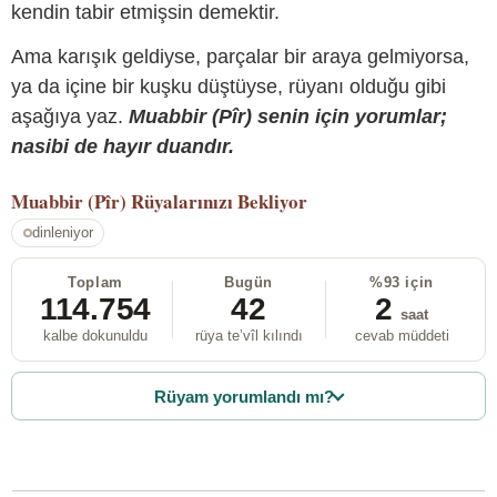
kendin tabir etmişsin demektir.
Ama karışık geldiyse, parçalar bir araya gelmiyorsa,
ya da içine bir kuşku düştüyse, rüyanı olduğu gibi
aşağıya yaz.
Muabbir (Pîr) senin için yorumlar;
nasibi de hayır duandır.
Muabbir (Pîr)
Rüyalarınızı Bekliyor
dinleniyor
Toplam
Bugün
%93 için
114.754
42
2
saat
kalbe dokunuldu
rüya te’vîl kılındı
cevab müddeti
Rüyam yorumlandı mı?