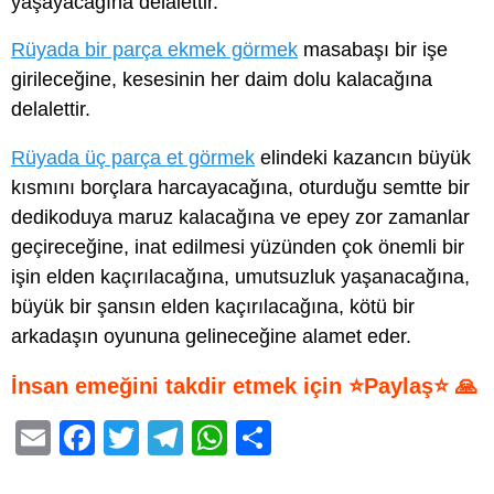
yaşayacağına delalettir.
Rüyada bir parça ekmek görmek
masabaşı bir işe
girileceğine, kesesinin her daim dolu kalacağına
delalettir.
Rüyada üç parça et görmek
elindeki kazancın büyük
kısmını borçlara harcayacağına, oturduğu semtte bir
dedikoduya maruz kalacağına ve epey zor zamanlar
geçireceğine, inat edilmesi yüzünden çok önemli bir
işin elden kaçırılacağına, umutsuzluk yaşanacağına,
büyük bir şansın elden kaçırılacağına, kötü bir
arkadaşın oyununa gelineceğine alamet eder.
İnsan emeğini takdir etmek için ⭐Paylaş⭐ 🙏
E
F
T
T
W
S
m
a
wi
el
h
h