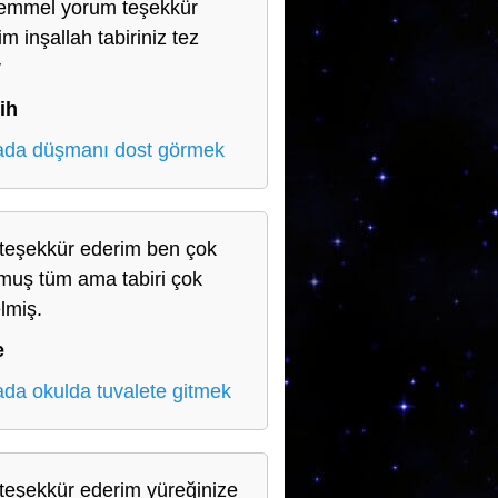
mmel yorum teşekkür
m inşallah tabiriniz tez
r
ih
da düşmanı dost görmek
teşekkür ederim ben çok
muş tüm ama tabiri çok
lmiş.
e
da okulda tuvalete gitmek
teşekkür ederim yüreğinize