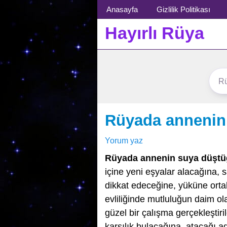
Menü
Anasayfa
Gizlilik Politikası
Hayırlı Rüya
Rüyada annenin
Yorum yaz
Rüyada annenin suya düşt
içine yeni eşyalar alacağına, 
dikkat edeceğine, yüküne ortak
evliliğinde mutluluğun daim ola
güzel bir çalışma gerçekleştiri
karşılık bulacağına, atacağı 