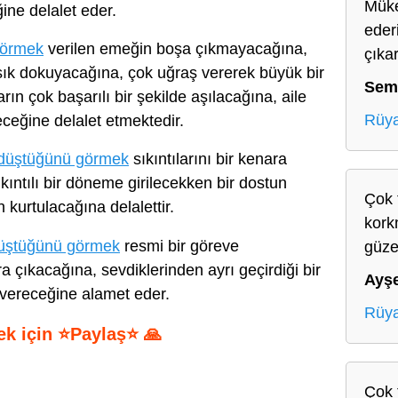
Müke
ine delalet eder.
ederi
görmek
verilen emeğin boşa çıkmayacağına,
çıka
sık dokuyacağına, çok uğraş vererek büyük bir
Sem
rın çok başarılı bir şekilde aşılacağına, aile
Rüya
deceğine delalet etmektedir.
 düştüğünü görmek
sıkıntılarını bir kenara
kıntılı bir döneme girilecekken bir dostun
Çok 
kurtulacağına delalettir.
kork
üştüğünü görmek
resmi bir göreve
güze
a çıkacağına, sevdiklerinden ayrı geçirdiği bir
Ayş
 vereceğine alamet eder.
Rüya
ek için ⭐Paylaş⭐ 🙏
S
Çok 