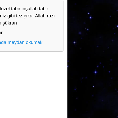
üzel tabir inşallah tabir
iniz gibi tez çıkar Allah razı
n şükran
ir
ada meydan okumak