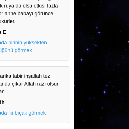
k rüya da olsa etkisi fazla
or anne babayı görünce
kkürler.
a E
da birinin yüksekten
üğünü görmek
rika tabir inşallah tez
nda çıkar Allah razı olsun
an
ih
da iki bıçak görmek