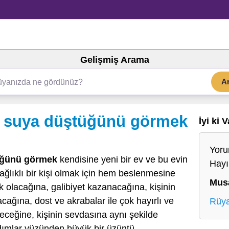
Gelişmiş Arama
A
 suya düştüğünü görmek
İyi ki 
Yoru
üğünü görmek
kendisine yeni bir ev ve bu evin
Hayır
sağlıklı bir kişi olmak için hem beslenmesine
Mus
 olacağına, galibiyet kazanacağına, kişinin
cağına, dost ve akrabalar ile çok hayırlı ve
Rüya
leceğine, kişinin sevdasına aynı şekilde
adımlar yüzünden büyük bir üzüntü