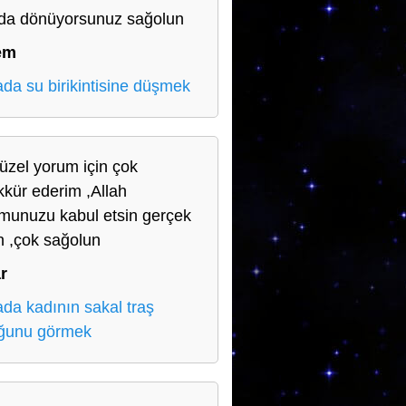
da dönüyorsunuz sağolun
em
da su birikintisine düşmek
üzel yorum için çok
kkür ederim ,Allah
munuzu kabul etsin gerçek
n ,çok sağolun
r
da kadının sakal traş
ğunu görmek