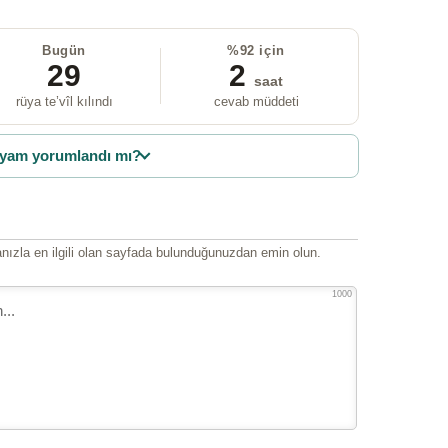
Bugün
%92 için
29
2
saat
rüya te’vîl kılındı
cevab müddeti
yam yorumlandı mı?
ızla en ilgili olan sayfada bulunduğunuzdan emin olun.
1000