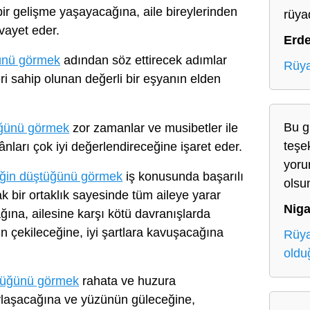
ir gelişme yaşayacağına, aile bireylerinden
rüya
vayet eder.
Erd
ünü görmek
adından söz ettirecek adımlar
Rüya
 sahip olunan değerli bir eşyanın elden
Bu g
üğünü görmek
zor zamanlar ve musibetler ile
teşe
ânları çok iyi değerlendireceğine işaret eder.
yoru
ğin düştüğünü görmek
iş konusunda başarılı
olsu
cak bir ortaklık sayesinde tüm aileye yarar
Niga
ağına, ailesine karşı kötü davranışlarda
n çekileceğine, iyi şartlara kavuşacağına
Rüya
oldu
tüğünü görmek
rahata ve huzura
ylaşacağına ve yüzünün güleceğine,