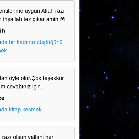
entilerime uygun Allah razı
n inşallah tez çıkar amin 🤲
ih
da bir kadının düştüğünü
mek
llah öyle olur.Çok teşekkür
im cevabınız için.
çe
da kitap kesmek
 razı olsun vallahi her