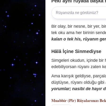
Peki aynı rüyada başka 
Bir olay, bir nesne, bir yer, bi
tek oku ama her birinin sende 
kalan o tek his, rüyanın ger
Hâlâ İçine Sinmediyse
Simgeleri okudun, içinde bir h
edebiliyorsan rüyanı zaten ke
Ama karışık geldiyse, parçala
düştüyse, rüyanı olduğu gibi
yorumlar; nasibi de hayır d
Muabbir (Pîr)
Rüyalarınızı Bek