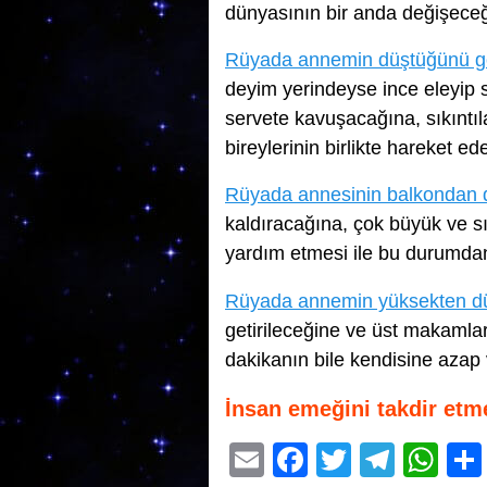
dünyasının bir anda değişeceğ
Rüyada annemin düştüğünü 
deyim yerindeyse ince eleyip 
servete kavuşacağına, sıkıntıla
bireylerinin birlikte hareket e
Rüyada annesinin balkondan
kaldıracağına, çok büyük ve sı
yardım etmesi ile bu durumdan 
Rüyada annemin yüksekten d
getirileceğine ve üst makamlar
dakikanın bile kendisine azap
İnsan emeğini takdir etm
E
F
T
T
W