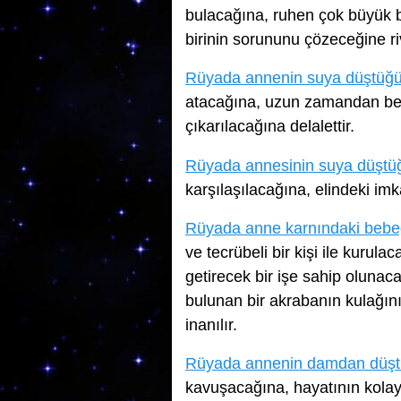
bulacağına, ruhen çok büyük b
birinin sorununu çözeceğine ri
Rüyada annenin suya düştüğ
atacağına, uzun zamandan beri
çıkarılacağına delalettir.
Rüyada annesinin suya düşt
karşılaşılacağına, elindeki imk
Rüyada anne karnındaki bebe
ve tecrübeli bir kişi ile kurula
getirecek bir işe sahip olunac
bulunan bir akrabanın kulağını
inanılır.
Rüyada annenin damdan düş
kavuşacağına, hayatının kola