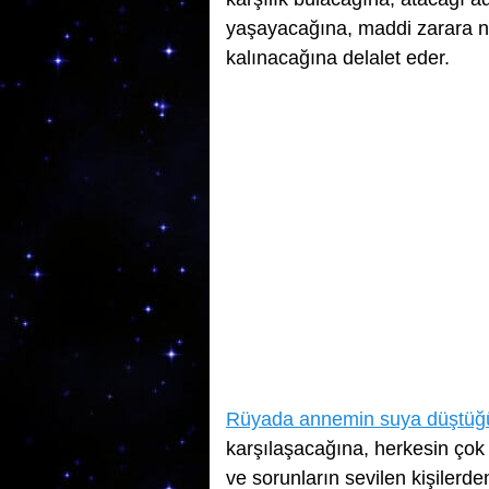
yaşayacağına, maddi zarara n
kalınacağına delalet eder.
Rüyada annemin suya düştüğ
karşılaşacağına, herkesin çok s
ve sorunların sevilen kişiler