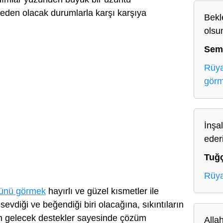
eden olacak durumlarla karşı karşıya
Bekl
olsu
Sem
Rüya
gör
İnşa
eder
Tuğ
Rüya
ünü görmek
hayırlı ve güzel kısmetler ile
evdiği ve beğendiği biri olacağına, sıkıntıların
den gelecek destekler sayesinde çözüm
Allah