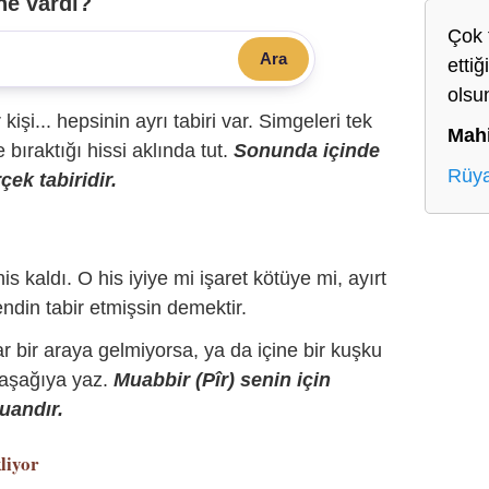
ne vardı?
Çok t
Ara
ettiğ
olsu
r kişi... hepsinin ayrı tabiri var. Simgeleri tek
Mah
bıraktığı hissi aklında tut.
Sonunda içinde
Rüy
çek tabiridir.
is kaldı. O his iyiye mi işaret kötüye mi, ayırt
ndin tabir etmişsin demektir.
r bir araya gelmiyorsa, ya da içine bir kuşku
 aşağıya yaz.
Muabbir (Pîr) senin için
uandır.
liyor