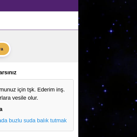
ra
Varsınız
munuz için tşk. Ederim inş.
lara vesile olur.
a
da buzlu suda balık tutmak