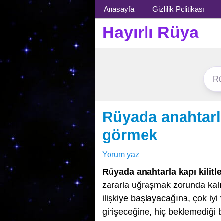
Menü
Anasayfa
Gizlilik Politikası
Hayırlı Rüya
Rüyada anahtarla
görmek
Yorum yaz
Rüyada anahtarla kapı kilitl
zararla uğraşmak zorunda kalına
ilişkiye başlayacağına, çok iyi 
girişeceğine, hiç beklemediği b