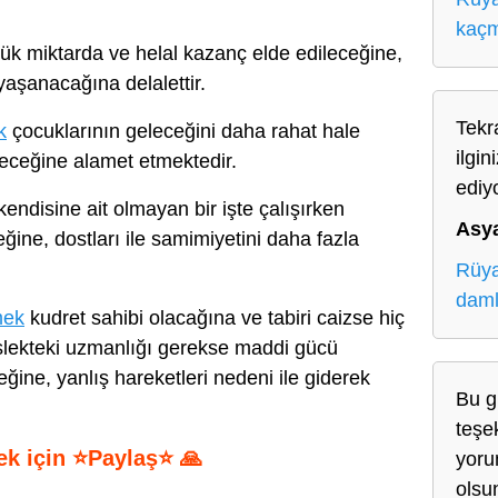
kaç
k miktarda ve helal kazanç elde edileceğine,
yaşanacağına delalettir.
Tekr
k
çocuklarının geleceğini daha rahat hale
ilgin
deceğine alamet etmektedir.
ediy
endisine ait olmayan bir işte çalışırken
Asy
ine, dostları ile samimiyetini daha fazla
Rüya
daml
mek
kudret sahibi olacağına ve tabiri caizse hiç
slekteki uzmanlığı gerekse maddi gücü
ne, yanlış hareketleri nedeni ile giderek
Bu g
.
teşe
ek için ⭐Paylaş⭐ 🙏
yoru
olsu