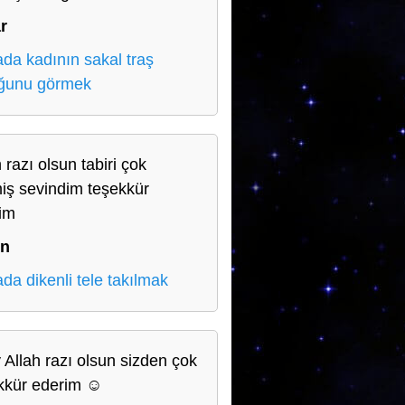
r
da kadının sakal traş
ğunu görmek
 razı olsun tabiri çok
miş sevindim teşekkür
im
in
da dikenli tele takılmak
 Allah razı olsun sizden çok
kkür ederim ☺️