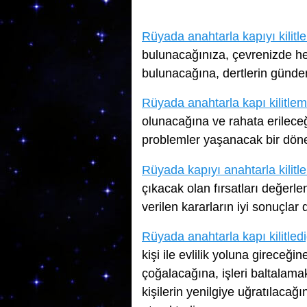
Rüyada anahtarla kapıyı kilit
bulunacağınıza, çevrenizde her
bulunacağına, dertlerin günde
Rüyada anahtarla kapı kilitle
olunacağına ve rahata erilece
problemler yaşanacak bir döne
Rüyada kapıyı anahtarla kilit
çıkacak olan fırsatları değerl
verilen kararların iyi sonuçlar
Rüyada anahtarla kapı kilitled
kişi ile evlilik yoluna gireceğ
çoğalacağına, işleri baltalama
kişilerin yenilgiye uğratılacağı