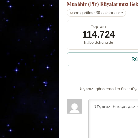
Muabbir (Pîr)
Rüyalarınızı Bek
son görülme 30 dakika önce
Toplam
114.724
kalbe dokunuldu
Rü
Rüyanızı göndermeden önce rüyan