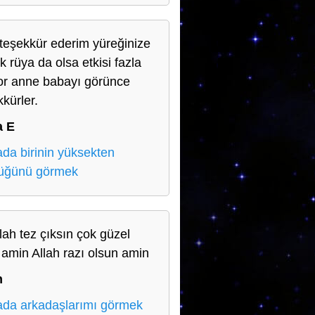
teşekkür ederim yüreğinize
k rüya da olsa etkisi fazla
or anne babayı görünce
kkürler.
a E
da birinin yüksekten
üğünü görmek
llah tez çıksın çok güzel
r amin Allah razı olsun amin
n
da arkadaşlarımı görmek