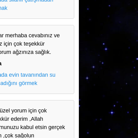
mak
ar merhaba cevabınız ve
iz için çok teşekkür
orum ağzınıza sağlık.
a
da evin tavanından su
adığını görmek
üzel yorum için çok
kkür ederim ,Allah
munuzu kabul etsin gerçek
n ,çok sağolun