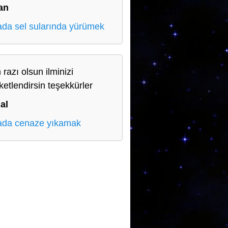
an
da sel sularında yürümek
 razı olsun ilminizi
ketlendirsin teşekkürler
al
da cenaze yıkamak