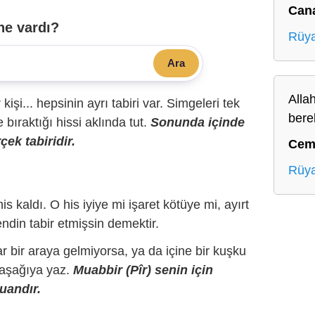
Can
ne vardı?
Rüya
Ara
Allah
r kişi... hepsinin ayrı tabiri var. Simgeleri tek
bere
bıraktığı hissi aklında tut.
Sonunda içinde
çek tabiridir.
Cem
Rüya
is kaldı. O his iyiye mi işaret kötüye mi, ayırt
ndin tabir etmişsin demektir.
r bir araya gelmiyorsa, ya da içine bir kuşku
 aşağıya yaz.
Muabbir (Pîr) senin için
uandır.