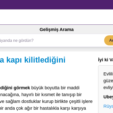
Gelişmiş Arama
A
 kapı kilitlediğini
İyi ki 
Evli
güzel
evli
ediğini görmek
büyük boyutta bir maddi
cağına, hayırlı bir kısmet ile tanışıp bir
Ube
ve sağlam dostluklar kurup birlikte çeşitli işlere
Rüya
ir anda çok ağır bir hastalıkla karşı karşıya