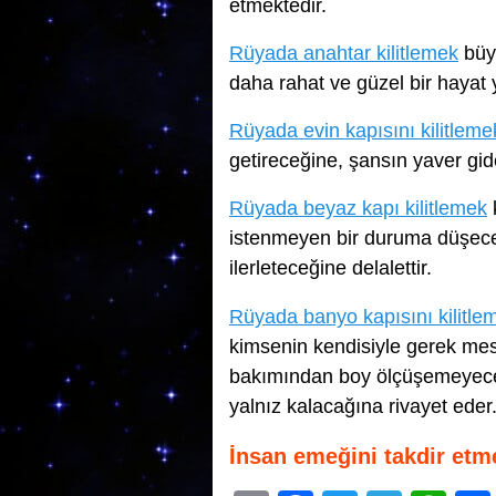
etmektedir.
Rüyada anahtar kilitlemek
büyü
daha rahat ve güzel bir hayat 
Rüyada evin kapısını kilitleme
getireceğine, şansın yaver gi
Rüyada beyaz kapı kilitlemek
k
istenmeyen bir duruma düşeceğ
ilerleteceğine delalettir.
Rüyada banyo kapısını kilitle
kimsenin kendisiyle gerek me
bakımından boy ölçüşemeyeceği
yalnız kalacağına rivayet eder
İnsan emeğini takdir etm