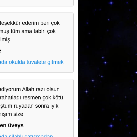
teşekkür ederim ben çok
muş tüm ama tabiri çok
lmiş.
e
da okulda tuvalete gitmek
ediyorum Allah razı olsun
 rahatladı resmen çok kötü
ştum rüyadan sonra iyiki
ışım size
en üveys
da silahlı çatışmadan