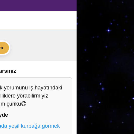
ra
Varsınız
lik yorumunu iş hayatındaki
liklere yorabilirmiyiz
yim çünkü😊
yde
da yeşil kurbağa görmek