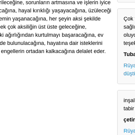
rileceğine, sorunların artmasına ve işlerin iyice
ağına, hayal kırıklığı yaşayacağına, üzüleceği
emin yaşanacağına, her şeyin aksi şekilde
Çok 
k çok aksiliğin üst üste geleceğine,
sağlı
i ağırlığından kurtulmayı başaracağına, ev
oluy
de bulunulacağına, hayatına dair isteklerini
teşe
engellerin ortadan kalkacağına delalet eder.
Tub
Rüya
düşt
inşa
tabi
çeti
Rüya