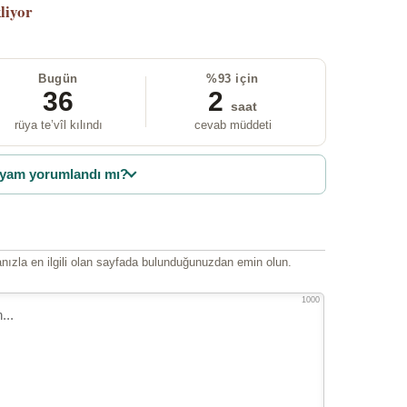
liyor
Bugün
%93 için
36
2
saat
rüya te’vîl kılındı
cevab müddeti
yam yorumlandı mı?
ızla en ilgili olan sayfada bulunduğunuzdan emin olun.
1000