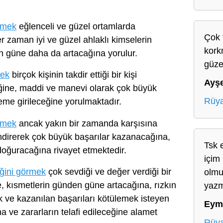
lemek
eğlenceli ve güzel ortamlarda
Çok 
 zaman iyi ve güzel ahlaklı kimselerin
kork
n güne daha da artacağına yorulur.
güze
mek
birçok kişinin takdir ettiği bir kişi
Ayş
ğine, maddi ve manevi olarak çok büyük
Rüya
me girileceğine yorulmaktadır.
lemek
ancak yakın bir zamanda karşısına
endirerek çok büyük başarılar kazanacağına,
Tsk 
 doğuracağına rivayet etmektedir.
içim
iğini görmek
çok sevdiği ve değer verdiği bir
olmu
ine, kısmetlerin günden güne artacağına, rızkın
yazm
k ve kazanılan başarıları kötülemek isteyen
Eym
na ve zararların telafi edileceğine alamet
Rüya