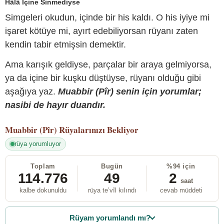
Hâlâ İçine Sinmediyse
Simgeleri okudun, içinde bir his kaldı. O his iyiye mi
işaret kötüye mi, ayırt edebiliyorsan rüyanı zaten
kendin tabir etmişsin demektir.
Ama karışık geldiyse, parçalar bir araya gelmiyorsa,
ya da içine bir kuşku düştüyse, rüyanı olduğu gibi
aşağıya yaz.
Muabbir (Pîr) senin için yorumlar;
nasibi de hayır duandır.
Muabbir (Pîr)
Rüyalarınızı Bekliyor
rüya yorumluyor
Toplam
Bugün
%94 için
114.776
49
2
saat
kalbe dokunuldu
rüya te’vîl kılındı
cevab müddeti
Rüyam yorumlandı mı?