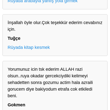
Rüyada arabayla yanlış yola girmek
İnşallah öyle olur.Çok teşekkür ederim cevabınız
için.
Tuğçe
Rüyada kitap kesmek
Yorumunuz icin tsk ederim ALLAH razi
olsun..ruya okadar gercekciydiki kelimeyi
sehadetten sonra gozumu actim hala azraili
gorucem diye bakiyodum etrafa cok etkiledi
beni.
Gokmen