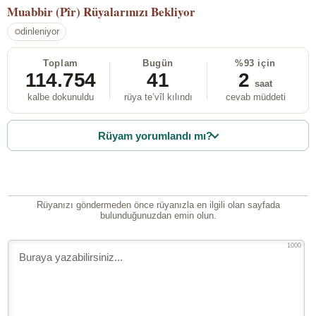
Muabbir (Pîr)
Rüyalarınızı Bekliyor
dinleniyor
Toplam
Bugün
%93 için
114.754
41
2
saat
kalbe dokunuldu
rüya te’vîl kılındı
cevab müddeti
Rüyam yorumlandı mı?
Rüyanızı göndermeden önce rüyanızla en ilgili olan sayfada
bulunduğunuzdan emin olun.
1000