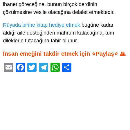
ihanet göreceğine, bunun birçok derdinin
çözülmesine vesile olacağına delalet etmektedir.
Rüyada birine kitap hediye etmek
bugüne kadar
aldığı aile desteğinden mahrum kalacağına, tüm
dileklerin tutacağına tabir olunur.
İnsan emeğini takdir etmek için ⭐Paylaş⭐ 🙏
E
F
T
T
W
S
m
a
wi
el
h
h
ail
c
tt
e
at
ar
e
er
gr
s
e
b
a
A
o
m
p
o
p