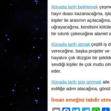
Rüyada tarih belirlemek
çeşme 
hayır duası kazanacağına, işl
kişiler ile arasının açılacağına
uğrayacağına, kendisini kötü
bir sıkıntı çekeceğine alamet 
Rüyada tarih atmak
çeşitli iş
vereceğine, başka projeler ve 
hayatını çok düzgün bir şekild
sevdiği kişiler ile çok mutlu 
eder.
Rüyada tarih gün görmek
aile
evliliğe adım atacağına, gönül
İnsan emeğini takdir etm