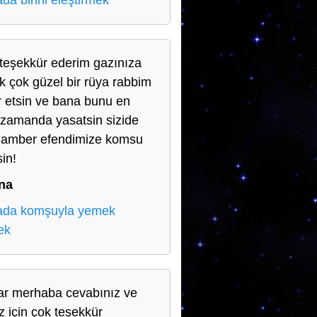
da birini eleştirmek
teşekkür ederim gazınıza
ik çok güzel bir rüya rabbim
r etsin ve bana bunu en
 zamanda yasatsin sizide
amber efendimize komsu
sin!
na
ada komşuyla yemek
ek
ar merhaba cevabınız ve
iz için çok teşekkür