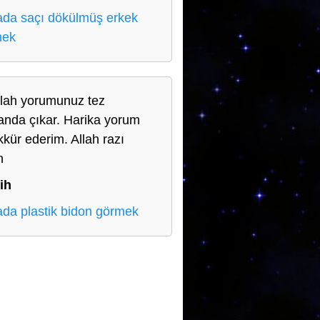
da saçı dökülmüş erkek
mek
llah yorumunuz tez
nda çıkar. Harika yorum
kkür ederim. Allah razı
n
ih
da plastik bidon görmek