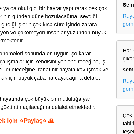
Sem
ya da okul gibi bir hayrat yaptırarak pek çok
Rüya
erinin günden güne bozulacağına, sevdiği
gör
, girdiği işlerin çok kısa süre içinde zarara
leyen ve çekemeyen insanlar yüzünden büyük
etmektedir.
Harik
 denemeleri sonunda en uygun işe karar
çıka
çalışmalar için kendisini yönlendireceğine, iş
sem
e ilerleteceğine, rahat bir hayata kavuşmak ve
olmak için büyük çaba harcayacağına delalet
Rüya
gör
 hayatında çok büyük bir mutluluğa yani
 gözünün açılacağına delalet etmektedir.
Çok 
ek için ⭐Paylaş⭐ 🙏
tabir
teşe