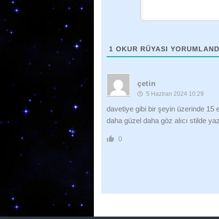
1
OKUR RÜYASI YORUMLAND
çetin
5 Haziran 2024 10:29
davetiye gibi bir şeyin üzerinde 15 e
daha güzel daha göz alıcı stilde yaz
0