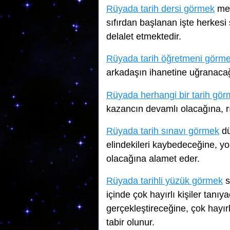
Rüyada tarih dersi görmek
mes
sıfırdan başlanan işte herkesi
delalet etmektedir.
Rüyada tarih öğretmeni görm
arkadaşın ihanetine uğranacağ
Rüyada herhangi bir tarih gö
kazancın devamlı olacağına, r
Rüyada tarih sınavı görmek
dü
elindekileri kaybedeceğine, y
olacağına alamet eder.
Rüyada tarihli yüzük görmek
s
içinde çok hayırlı kişiler tanıy
gerçekleştireceğine, çok hayırlı
tabir olunur.