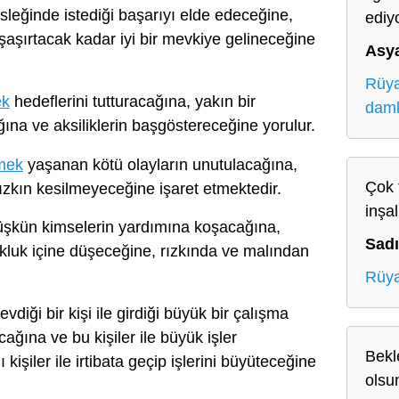
leğinde istediği başarıyı elde edeceğine,
ediy
 şaşırtacak kadar iyi bir mevkiye gelineceğine
Asy
Rüya
ek
hedeflerini tutturacağına, yakın bir
daml
ına ve aksiliklerin başgöstereceğine yorulur.
rmek
yaşanan kötü olayların unutulacağına,
Çok 
ızkın kesilmeyeceğine işaret etmektedir.
inşal
şkün kimselerin yardımına koşacağına,
Sad
okluk içine düşeceğine, rızkında ve malından
Rüya
evdiği bir kişi ile girdiği büyük bir çalışma
acağına ve bu kişiler ile büyük işler
Bekl
 kişiler ile irtibata geçip işlerini büyüteceğine
olsu