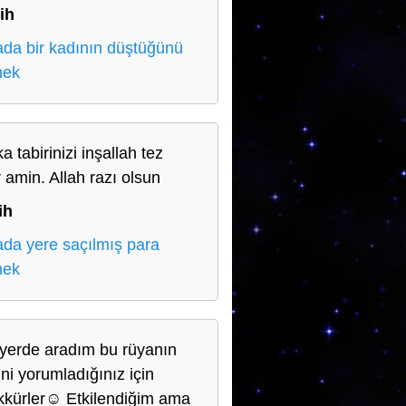
ih
da bir kadının düştüğünü
mek
a tabirinizi inşallah tez
r amin. Allah razı olsun
ih
da yere saçılmış para
mek
yerde aradım bu rüyanın
ini yorumladığınız için
kkürler☺️ Etkilendiğim ama