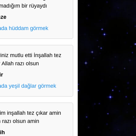
madığım bir rüyaydı
ze
ada hüddam görmek
iniz mutlu etti İnşallah tez
 Allah razı olsun
ir
da yeşil dağlar görmek
rim inşallah tez çıkar amin
h razı olsun amin
ih