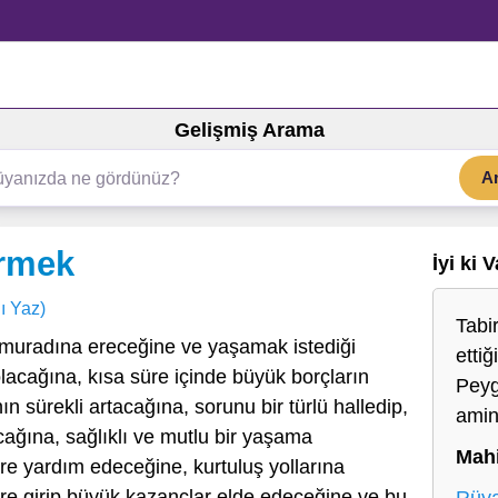
Gelişmiş Arama
A
örmek
İyi ki 
ı Yaz)
Tabir
 muradına ereceğine ve yaşamak istediği
ettiğ
lacağına, kısa süre içinde büyük borçların
Peyg
nın sürekli artacağına, sorunu bir türlü halledip,
ami
ağına, sağlıklı ve mutlu bir yaşama
Mah
re yardım edeceğine, kurtuluş yollarına
şlere girip büyük kazançlar elde edeceğine ve bu