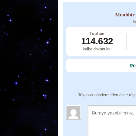
Muabbir 
Toplam
114.632
kalbe dokunuldu
Rü
Rüyanızı göndermeden önce rüyan