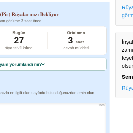
Rüya
(Pîr)
Rüyalarınızı Bekliyor
gör
son görülme 3 saat önce
Bugün
Ortalama
27
3
İnşa
saat
rüya te’vîl kılındı
cevab müddeti
zama
teşe
yam yorumlandı mı?
olsu
Sem
Rüya
ızla en ilgili olan sayfada bulunduğunuzdan emin olun.
1000