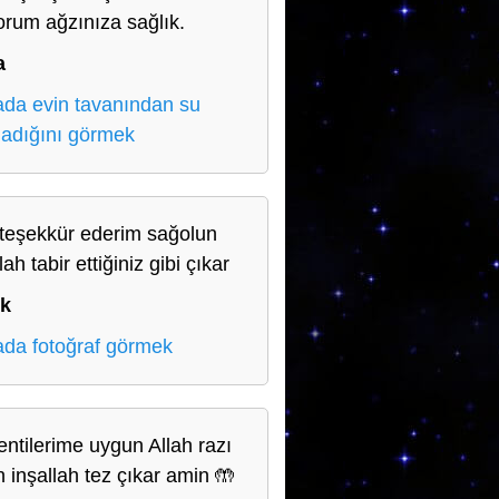
orum ağzınıza sağlık.
a
da evin tavanından su
adığını görmek
teşekkür ederim sağolun
lah tabir ettiğiniz gibi çıkar
ık
da fotoğraf görmek
entilerime uygun Allah razı
n inşallah tez çıkar amin 🤲