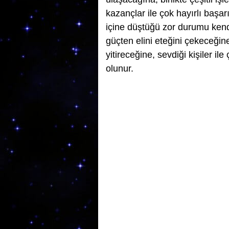
kazançlar ile çok hayırlı başar
içine düştüğü zor durumu kendi
güçten elini eteğini çekeceği
yitireceğine, sevdiği kişiler i
olunur.