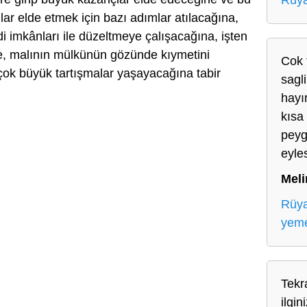
Rüya
ılar elde etmek için bazı adımlar atılacağına,
 imkânları ile düzeltmeye çalışacağına, işten
ne, malının mülkünün gözünde kıymetini
Cok 
le çok büyük tartışmalar yaşayacağına tabir
sagl
hayı
kısa
peyg
eyle
Meli
Rüy
yem
Tekr
ilgin