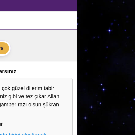
ra
Varsınız
 çok güzel dilerim tabir
iniz gibi ve tez çıkar Allah
amber razı olsun şükran
n
ir