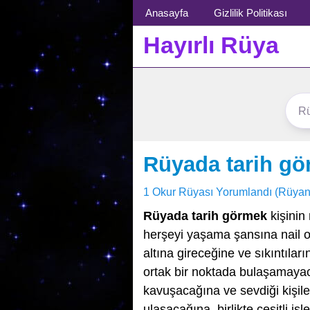
Menü
Anasayfa
Gizlilik Politikası
Hayırlı Rüya
Rüyada tarih g
1 Okur Rüyası Yorumlandı (Rüyan
Rüyada tarih görmek
kişinin
herşeyi yaşama şansına nail o
altına gireceğine ve sıkıntıları
ortak bir noktada bulaşamayac
kavuşacağına ve sevdiği kişile
ulaşacağına, birlikte çeşitli i