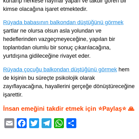
kurtarıp herkese hayırlar yapan ve takdir gören bir
kimse olacağına işaret etmektedir.
Rüyada babasının balkondan düştüğünü görmek
şartlar ne olursa olsun asla yolundan ve
hedeflerinden vazgeçmeyeceğine, yapılan bir
toplantıdan olumlu bir sonuç çıkarılacağına,
yurtdışına gidileceğine rivayet eder.
Rüyada çocuğu balkondan düştüğünü görmek
hem
de kişinin bu süreçte psikolojik olarak
zayıflayacağına, hayallerini gerçeğe dönüştüreceğine
işarettir.
İnsan emeğini takdir etmek için ⭐Paylaş⭐ 🙏
E
F
T
T
W
S
m
a
wi
el
h
h