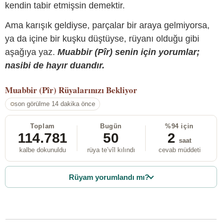
kendin tabir etmişsin demektir.
Ama karışık geldiyse, parçalar bir araya gelmiyorsa,
ya da içine bir kuşku düştüyse, rüyanı olduğu gibi
aşağıya yaz.
Muabbir (Pîr) senin için yorumlar;
nasibi de hayır duandır.
Muabbir (Pîr)
Rüyalarınızı Bekliyor
son görülme 14 dakika önce
Toplam
Bugün
%94 için
114.781
50
2
saat
kalbe dokunuldu
rüya te’vîl kılındı
cevab müddeti
Rüyam yorumlandı mı?