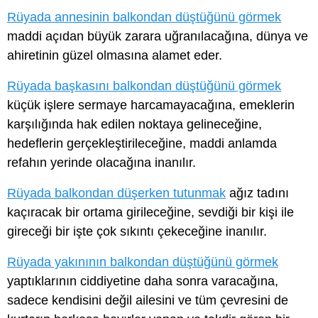
Rüyada annesinin balkondan düştüğünü görmek
maddi açıdan büyük zarara uğranılacağına, dünya ve
ahiretinin güzel olmasına alamet eder.
Rüyada başkasını balkondan düştüğünü görmek
küçük işlere sermaye harcamayacağına, emeklerin
karşılığında hak edilen noktaya gelineceğine,
hedeflerin gerçekleştirileceğine, maddi anlamda
refahın yerinde olacağına inanılır.
Rüyada balkondan düşerken tutunmak
ağız tadını
kaçıracak bir ortama girileceğine, sevdiği bir kişi ile
gireceği bir işte çok sıkıntı çekeceğine inanılır.
Rüyada yakınının balkondan düştüğünü görmek
yaptıklarının ciddiyetine daha sonra varacağına,
sadece kendisini değil ailesini ve tüm çevresini de