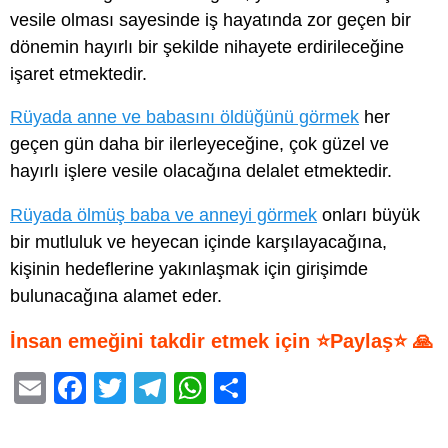
vesile olması sayesinde iş hayatında zor geçen bir
dönemin hayırlı bir şekilde nihayete erdirileceğine
işaret etmektedir.
Rüyada anne ve babasını öldüğünü görmek
her
geçen gün daha bir ilerleyeceğine, çok güzel ve
hayırlı işlere vesile olacağına delalet etmektedir.
Rüyada ölmüş baba ve anneyi görmek
onları büyük
bir mutluluk ve heyecan içinde karşılayacağına,
kişinin hedeflerine yakınlaşmak için girişimde
bulunacağına alamet eder.
İnsan emeğini takdir etmek için ⭐Paylaş⭐ 🙏
E
F
T
T
W
S
m
a
wi
el
h
h