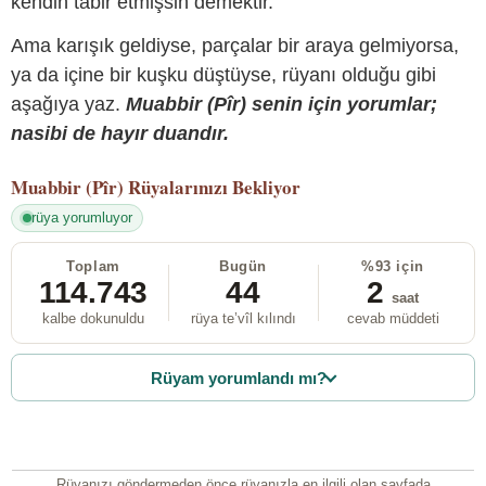
kendin tabir etmişsin demektir.
Ama karışık geldiyse, parçalar bir araya gelmiyorsa,
ya da içine bir kuşku düştüyse, rüyanı olduğu gibi
aşağıya yaz.
Muabbir (Pîr) senin için yorumlar;
nasibi de hayır duandır.
Muabbir (Pîr)
Rüyalarınızı Bekliyor
rüya yorumluyor
Toplam
Bugün
%93 için
114.743
44
2
saat
kalbe dokunuldu
rüya te’vîl kılındı
cevab müddeti
Rüyam yorumlandı mı?
Rüyanızı göndermeden önce rüyanızla en ilgili olan sayfada