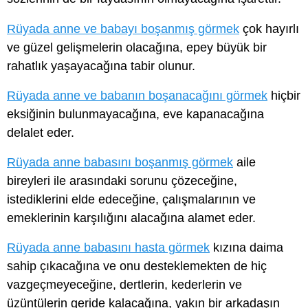
Rüyada anne ve babayı boşanmış görmek
çok hayırlı
ve güzel gelişmelerin olacağına, epey büyük bir
rahatlık yaşayacağına tabir olunur.
Rüyada anne ve babanın boşanacağını görmek
hiçbir
eksiğinin bulunmayacağına, eve kapanacağına
delalet eder.
Rüyada anne babasını boşanmış görmek
aile
bireyleri ile arasındaki sorunu çözeceğine,
istediklerini elde edeceğine, çalışmalarının ve
emeklerinin karşılığını alacağına alamet eder.
Rüyada anne babasını hasta görmek
kızına daima
sahip çıkacağına ve onu desteklemekten de hiç
vazgeçmeyeceğine, dertlerin, kederlerin ve
üzüntülerin geride kalacağına, yakın bir arkadaşın