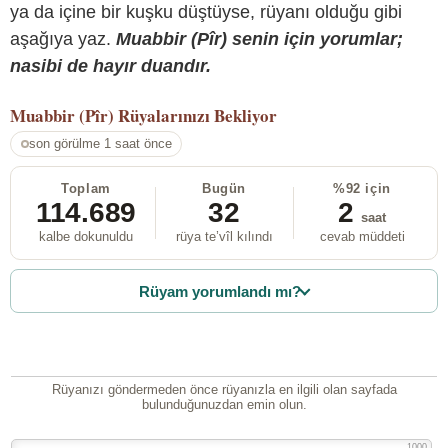
ya da içine bir kuşku düştüyse, rüyanı olduğu gibi
aşağıya yaz.
Muabbir (Pîr) senin için yorumlar;
nasibi de hayır duandır.
Muabbir (Pîr)
Rüyalarınızı Bekliyor
son görülme 1 saat önce
Toplam
Bugün
%92 için
114.689
32
2
saat
kalbe dokunuldu
rüya te’vîl kılındı
cevab müddeti
Rüyam yorumlandı mı?
Rüyanızı göndermeden önce rüyanızla en ilgili olan sayfada
bulunduğunuzdan emin olun.
1000