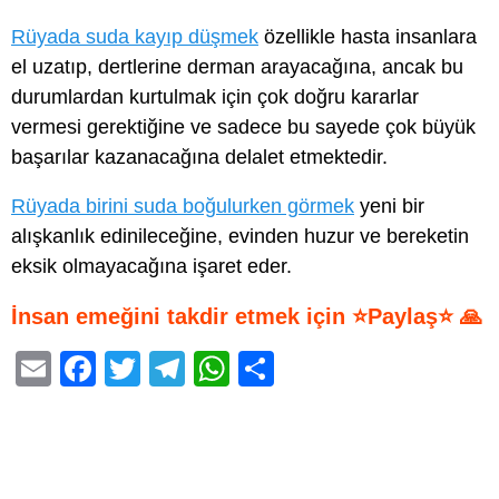
Rüyada suda kayıp düşmek
özellikle hasta insanlara
el uzatıp, dertlerine derman arayacağına, ancak bu
durumlardan kurtulmak için çok doğru kararlar
vermesi gerektiğine ve sadece bu sayede çok büyük
başarılar kazanacağına delalet etmektedir.
Rüyada birini suda boğulurken görmek
yeni bir
alışkanlık edinileceğine, evinden huzur ve bereketin
eksik olmayacağına işaret eder.
İnsan emeğini takdir etmek için ⭐Paylaş⭐ 🙏
E
F
T
T
W
S
m
a
wi
el
h
h
ail
c
tt
e
at
ar
e
er
gr
s
e