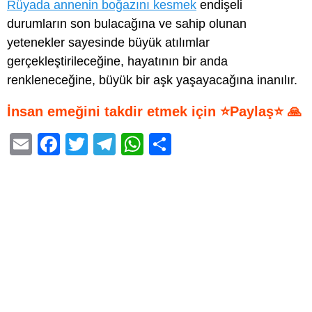
Rüyada annenin boğazını kesmek
endişeli
durumların son bulacağına ve sahip olunan
yetenekler sayesinde büyük atılımlar
gerçekleştirileceğine, hayatının bir anda
renkleneceğine, büyük bir aşk yaşayacağına inanılır.
İnsan emeğini takdir etmek için ⭐Paylaş⭐ 🙏
E
F
T
T
W
S
m
a
wi
el
h
h
ail
c
tt
e
at
ar
e
er
gr
s
e
b
a
A
o
m
p
o
p
k