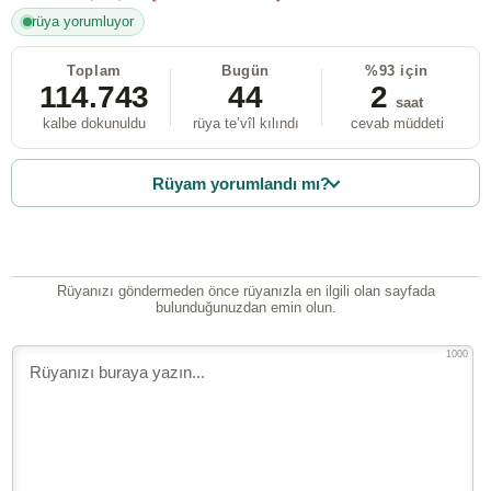
rüya yorumluyor
Toplam
Bugün
%93 için
114.743
44
2
saat
kalbe dokunuldu
rüya te’vîl kılındı
cevab müddeti
Rüyam yorumlandı mı?
Rüyanızı göndermeden önce rüyanızla en ilgili olan sayfada
bulunduğunuzdan emin olun.
1000