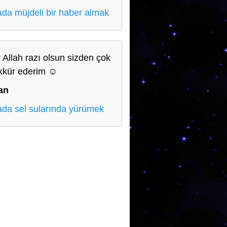
da müjdeli bir haber almak
 Allah razı olsun sizden çok
kkür ederim ☺️
an
da sel sularında yürümek