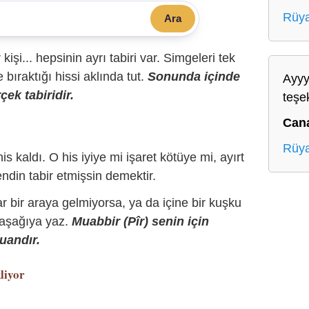
Rüya
Ara
r kişi... hepsinin ayrı tabiri var. Simgeleri tek
bıraktığı hissi aklında tut.
Sonunda içinde
Ayyy
çek tabiridir.
teşe
Can
Rüya
is kaldı. O his iyiye mi işaret kötüye mi, ayırt
ndin tabir etmişsin demektir.
r bir araya gelmiyorsa, ya da içine bir kuşku
 aşağıya yaz.
Muabbir (Pîr) senin için
uandır.
liyor