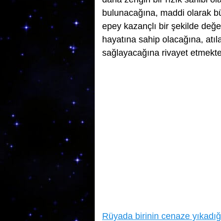
bulunacağına, maddi olarak büy
epey kazançlı bir şekilde değer
hayatına sahip olacağına, atıla
sağlayacağına rivayet etmekte
Rüyada birinin cenaze yıkadı