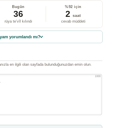
Bugün
%92 için
36
2
saat
rüya te’vîl kılındı
cevab müddeti
yam yorumlandı mı?
ızla en ilgili olan sayfada bulunduğunuzdan emin olun.
1000