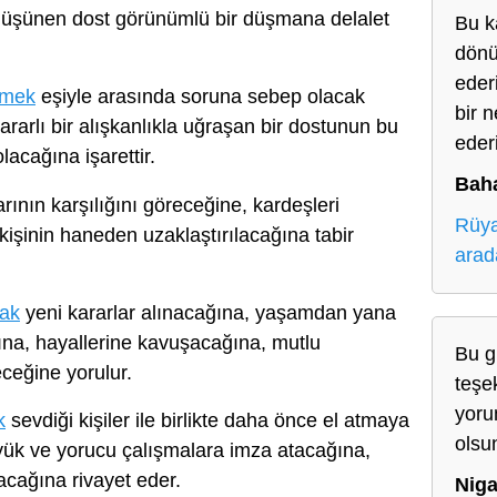
düşünen dost görünümlü bir düşmana delalet
Bu k
dönü
eder
rmek
eşiyle arasında soruna sebep olacak
bir 
rarlı bir alışkanlıkla uğraşan bir dostunun bu
eder
olacağına işarettir.
Baha
rının karşılığını göreceğine, kardeşleri
Rüya
 kişinin haneden uzaklaştırılacağına tabir
arad
mak
yeni kararlar alınacağına, yaşamdan yana
ğına, hayallerine kavuşacağına, mutlu
Bu g
eceğine yorulur.
teşe
yoru
k
sevdiği kişiler ile birlikte daha önce el atmaya
olsu
ük ve yorucu çalışmalara imza atacağına,
nacağına rivayet eder.
Niga