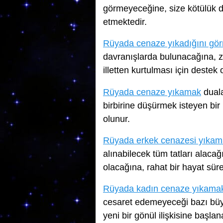
görmeyeceğine, size kötülük 
etmektedir.
Rüyada cenaze yıkadığını gö
davranışlarda bulunacağına, za
illetten kurtulması için destek 
Rüyada cenaze yıkamak
duala
birbirine düşürmek isteyen bir
olunur.
Rüyada erkek cenazesi yıka
alınabilecek tüm tatları alaca
olacağına, rahat bir hayat sür
Rüyada kadın cenaze yıkama
cesaret edemeyeceği bazı büy
yeni bir gönül ilişkisine başla