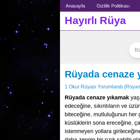
Menü
Anasayfa
Gizlilik Politikası
Hayırlı Rüya
Rüyada cenaze 
1 Okur Rüyası Yorumlandı (Rüyan
Rüyada cenaze yıkamak
yaşa
edeceğine, sıkıntıların ve üz
biteceğine, mutluluğunun her g
küslüklerin sona ereceğine, ç
istenmeyen yollara girileceğin
daha zengin bir rızık sahibi ol