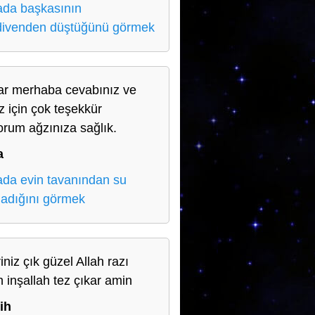
da başkasının
ivenden düştüğünü görmek
ar merhaba cevabınız ve
iz için çok teşekkür
orum ağzınıza sağlık.
a
da evin tavanından su
adığını görmek
iniz çık güzel Allah razı
n inşallah tez çıkar amin
ih