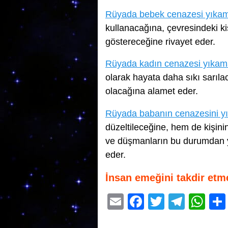
Rüyada bebek cenazesi yıka
kullanacağına, çevresindeki kiş
göstereceğine rivayet eder.
Rüyada kadın cenazesi yıka
olarak hayata daha sıkı sarılac
olacağına alamet eder.
Rüyada babanın cenazesini y
düzeltileceğine, hem de kişini
ve düşmanların bu durumdan y
eder.
İnsan emeğini takdir etm
E
F
T
T
W
m
a
wi
el
h