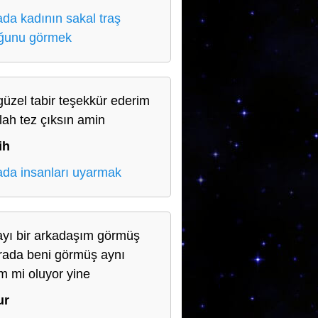
da kadının sakal traş
ğunu görmek
güzel tabir teşekkür ederim
llah tez çıksın amin
ih
da insanları uyarmak
yı bir arkadaşım görmüş
rada beni görmüş aynı
m mi oluyor yine
ur