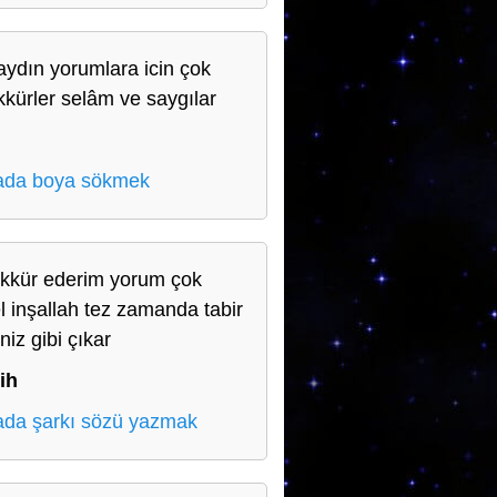
ydın yorumlara icin çok
kkürler selâm ve saygılar
ada boya sökmek
kkür ederim yorum çok
l inşallah tez zamanda tabir
iniz gibi çıkar
ih
da şarkı sözü yazmak