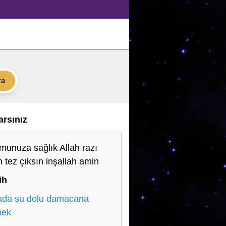
ra
Varsınız
munuza sağlık Allah razı
n tez çıksın inşallah amin
ih
da su dolu damacana
mek