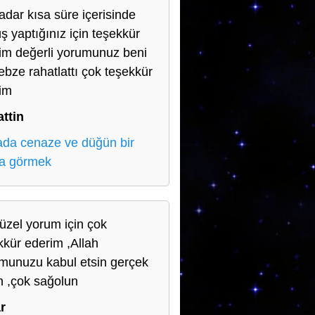
adar kısa süre içerisinde
ş yaptığınız için teşekkür
im değerli yorumunuz beni
nebze rahatlattı çok teşekkür
im
ttin
da cenaze ve düğün bir
a görmek
üzel yorum için çok
kkür ederim ,Allah
munuzu kabul etsin gerçek
n ,çok sağolun
r