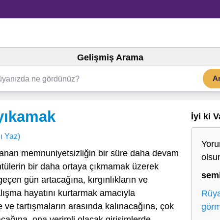
Gelişmiş Arama
A
yıkamak
İyi ki 
ı Yaz)
Yoru
nan memnuniyetsizliğin bir süre daha devam
olsu
üntülerin bir daha ortaya çıkmamak üzerek
sem
eçen gün artacağına, kırgınlıkların ve
alışma hayatını kurtarmak amacıyla
Rüya
e ve tartışmaların arasında kalınacağına, çok
gör
acağına, ona verimli olacak girişimlerde