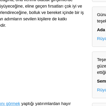
üyeceğine, eline geçen fırsatları çok iyi ve
lendireceğine, bolluk ve bereket içinde bir iş
Güna
n adımların sevilen kişilere de katkı
teşe
dir.
Ada
Rüy
Teşe
güze
ettiğ
Sem
Rüya
ğını görmek
yaptığı yatırımlardan hayır