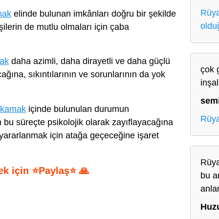
Rüya
mak
elinde bulunan imkânları doğru bir şekilde
oldu
ilerin de mutlu olmaları için çaba
mak
daha azimli, daha dirayetli ve daha güçlü
çok 
ağına, sıkıntılarının ve sorunlarının da yok
inşa
sem
ıkamak
içinde bulunulan durumun
Rüya
n bu süreçte psikolojik olarak zayıflayacağına
ararlanmak için atağa geçeceğine işaret
Rüya
ek için ⭐Paylaş⭐ 🙏
bu a
anla
S
h
Huz