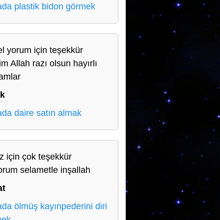
da plastik bidon görmek
l yorum için teşekkür
im Allah razı olsun hayırlı
amlar
ık
da daire satın almak
iz için çok teşekkür
orum selametle inşallah
at
da ölmüş kayınpederini diri
mek