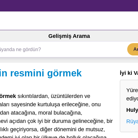
Gelişmiş Arama
A
in resmini görmek
İyi ki 
Yüre
görmek
sıkıntılardan, üzüntülerden ve
ediy
ları sayesinde kurtuluşa erileceğine, onu
Hul
ndan atacağına, moral bulacağına,
vi açıdan çok iyi bir duruma gelineceğine, bir
Rüya
ıklı geçiriyorsa, diğer dönemini de mutsuz,
demi iyi olan bir ülkeye de bolluk olacağına,