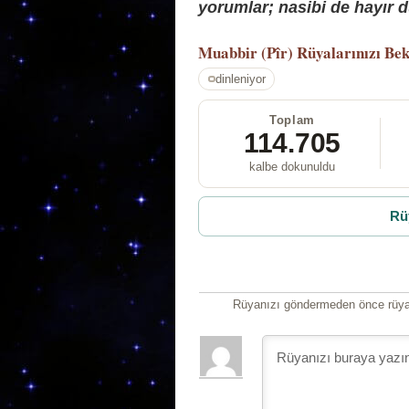
yorumlar; nasibi de hayır d
Muabbir (Pîr)
Rüyalarınızı Bek
dinleniyor
Toplam
114.705
kalbe dokunuldu
Rü
Rüyanızı göndermeden önce rüyan