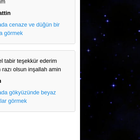
im
ttin
da cenaze ve düğün bir
a görmek
l tabir teşekkür ederim
h razı olsun inşallah amin
n
da gökyüzünde beyaz
tlar görmek