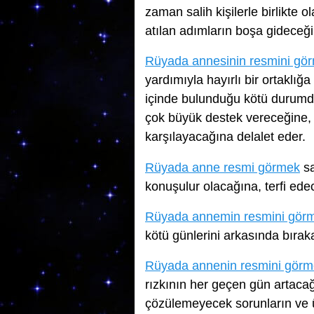
zaman salih kişilerle birlikte 
atılan adımların boşa gideceğ
Rüyada annesinin resmini gö
yardımıyla hayırlı bir ortaklığa
içinde bulunduğu kötü durumda
çok büyük destek vereceğine, 
karşılayacağına delalet eder.
Rüyada anne resmi görmek
sa
konuşulur olacağına, terfi edec
Rüyada annemin resmini gör
kötü günlerini arkasında bıraka
Rüyada annenin resmini gör
rızkının her geçen gün artacağ
çözülemeyecek sorunların ve 