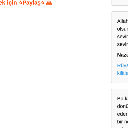
ek için ⭐Paylaş⭐ 🙏
S
Allah
h
olsun
ar
sevi
e
sevin
Naz
Rüya
kilit
Bu k
dönü
eder
bir 