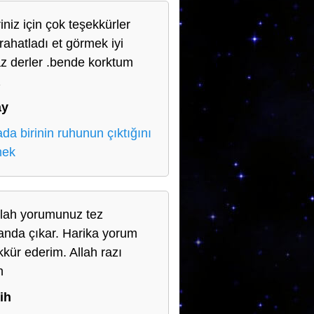
iniz için çok teşekkürler
 rahatladı et görmek iyi
z derler .bende korktum
z
ay
da birinin ruhunun çıktığını
mek
llah yorumunuz tez
nda çıkar. Harika yorum
kkür ederim. Allah razı
n
ih