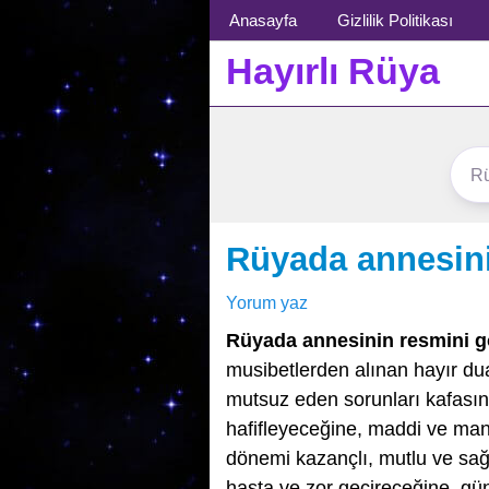
Menü
Anasayfa
Gizlilik Politikası
Hayırlı Rüya
Rüyada annesin
Yorum yaz
Rüyada annesinin resmini 
musibetlerden alınan hayır dua
mutsuz eden sorunları kafası
hafifleyeceğine, maddi ve mane
dönemi kazançlı, mutlu ve sağl
hasta ve zor geçireceğine, gün