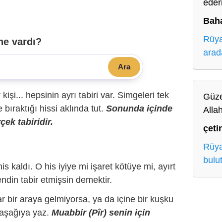
eder
Baha
Rüya
ne vardı?
arad
Ara
r kişi... hepsinin ayrı tabiri var. Simgeleri tek
Güze
bıraktığı hissi aklında tut.
Sonunda içinde
Alla
çek tabiridir.
çeti
Rüya
bulu
is kaldı. O his iyiye mi işaret kötüye mi, ayırt
ndin tabir etmişsin demektir.
r bir araya gelmiyorsa, ya da içine bir kuşku
 aşağıya yaz.
Muabbir (Pîr) senin için