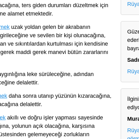
Rüya
olacağına, ters giden durumları düzeltmek için
ine alamet etmektedir.
rmek
uzak yoldan gelen bir akrabanın
Güze
 girileceğine ve sevilen bir kişi olunacağına,
eder
n ve sıkıntılardan kurtulması için kendisine
bayr
gerek maddi gerek manevi bütün zararlarını
Sad
Rüya
ygınlığına leke sürüleceğine, adından
eğine delalettir.
mek
daha sonra utanıp yüzünün kızaracağına,
İlgin
cağına delalettir.
ediy
mek
akıllı ve doğru işler yapması sayesinde
Mur
ına, yolunun açık olacağına, karşısına
Rüya
üstesinden gelemeyeceği zorlukların
gör