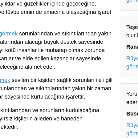
lıklar ve güzellikler içinde geçeceğine,
 ve tövbelerinin de amacına ulaşacağına işaret
Teşe
 görmek
sorunlarından ve sıkıntılarından yakın
olur 
alarından alacağı büyük destek sayesinde
Ran
ayı kötü insanlar ile muhatap olmak zorunda
Rüya
arılar ve elde edilen kazançlar sayesinde
gör
 geleceğine alamet eder.
rmek
sevilen bir kişiden sağlık sorunları ile ilgili
runlarından ve sıkıntılarından yakın bir zaman
Yoru
r sayesinde kurtulacağına işarettir.
eder
kıntılarından ve sorunların kurtulacağına,
Bus
ırsız kişilerin aileden ve haneden
Rüya
ektedir.
gör