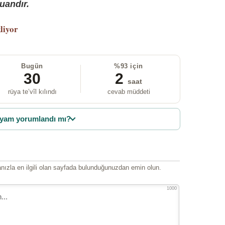
uandır.
liyor
Bugün
%93 için
30
2
saat
rüya te’vîl kılındı
cevab müddeti
yam yorumlandı mı?
ızla en ilgili olan sayfada bulunduğunuzdan emin olun.
1000