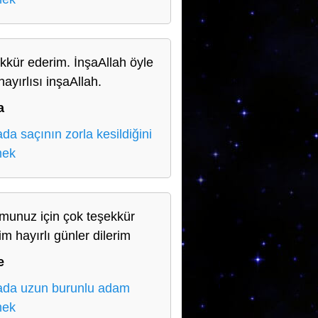
kkür ederim. İnşaAllah öyle
hayırlısı inşaAllah.
a
da saçının zorla kesildiğini
mek
munuz için çok teşekkür
im hayırlı günler dilerim
e
da uzun burunlu adam
mek