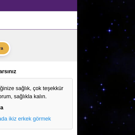
ra
Varsınız
ğinize sağlık, çok teşekkür
orum, sağlıkla kalın.
ya
da ikiz erkek görmek