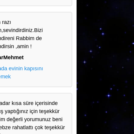
 razı
,sevindirdiniz.Bizi
ndireni Rabbim de
dirsin ,amin !
arMehmet
da evinin kapısını
lemek
adar kısa süre içerisinde
ş yaptığınız için teşekkür
im değerli yorumunuz beni
nebze rahatlattı çok teşekkür