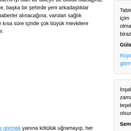
ne, başka bir şehirde yeni arkadaşlıklar
Tabir
haberler alınacağına, varolan sağlık
içim
e kısa süre içinde çok büyük mevkilere
olma
r.
bira
Gül
Rüya
gör
İnşa
zama
teşe
olsu
Sem
i görmek
yanına kötülük uğramayıp, her