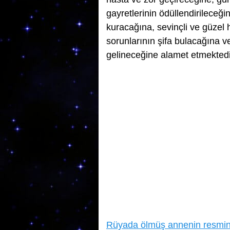
gayretlerinin ödüllendirileceği
kuracağına, sevinçli ve güzel 
sorunlarının şifa bulacağına v
gelineceğine alamet etmektedi
Rüyada ölmüş annenin resmin