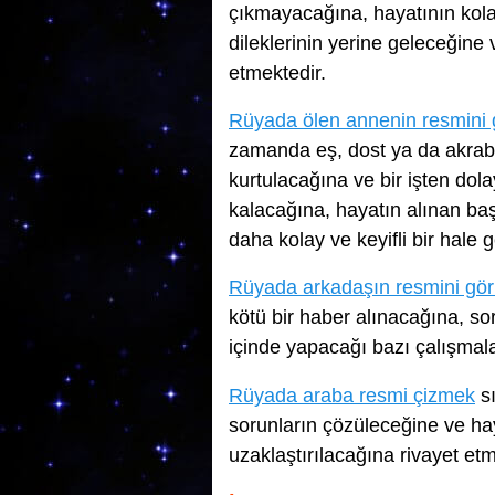
çıkmayacağına, hayatının kolay
dileklerinin yerine geleceğine
etmektedir.
Rüyada ölen annenin resmini
zamanda eş, dost ya da akrab
kurtulacağına ve bir işten dol
kalacağına, hayatın alınan baş
daha kolay ve keyifli bir hale
Rüyada arkadaşın resmini gö
kötü bir haber alınacağına, so
içinde yapacağı bazı çalışmala
Rüyada araba resmi çizmek
sı
sorunların çözüleceğine ve hay
uzaklaştırılacağına rivayet etm