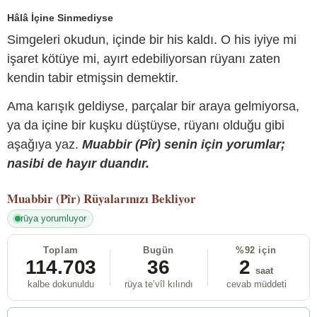
Hâlâ İçine Sinmediyse
Simgeleri okudun, içinde bir his kaldı. O his iyiye mi
işaret kötüye mi, ayırt edebiliyorsan rüyanı zaten
kendin tabir etmişsin demektir.
Ama karışık geldiyse, parçalar bir araya gelmiyorsa,
ya da içine bir kuşku düştüyse, rüyanı olduğu gibi
aşağıya yaz.
Muabbir (Pîr) senin için yorumlar;
nasibi de hayır duandır.
Muabbir (Pîr)
Rüyalarınızı Bekliyor
rüya yorumluyor
Toplam
Bugün
%92 için
114.703
36
2
saat
kalbe dokunuldu
rüya te’vîl kılındı
cevab müddeti