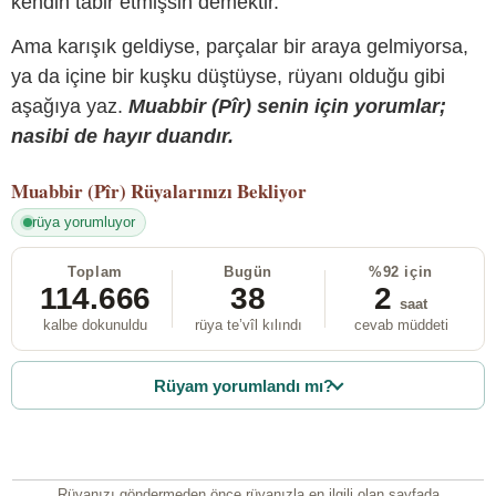
kendin tabir etmişsin demektir.
Ama karışık geldiyse, parçalar bir araya gelmiyorsa,
ya da içine bir kuşku düştüyse, rüyanı olduğu gibi
aşağıya yaz.
Muabbir (Pîr) senin için yorumlar;
nasibi de hayır duandır.
Muabbir (Pîr)
Rüyalarınızı Bekliyor
rüya yorumluyor
Toplam
Bugün
%92 için
114.666
38
2
saat
kalbe dokunuldu
rüya te’vîl kılındı
cevab müddeti
Rüyam yorumlandı mı?
Rüyanızı göndermeden önce rüyanızla en ilgili olan sayfada