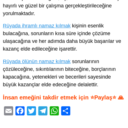
hayırlı ve güzel bir çalışma gerçekleştirileceğine
yorulmaktadır.
Rüyada ihramlı namaz kılmak
kişinin esenlik
bulacağına, sorunların kısa süre içinde çözüme
ulaşacağına ve her adımda daha büyük başarılar ve
kazanç elde edileceğine işarettir.
Rüyada ölünün namaz kılmak
sorunlarının
çözüleceğine, sıkıntılarının biteceğine, borçlarının
kapacağına, yetenekleri ve becerileri sayesinde
büyük kazançlar elde edeceğine delalettir.
İnsan emeğini takdir etmek için ⭐Paylaş⭐ 🙏
E
F
T
T
W
S
m
a
wi
el
h
h