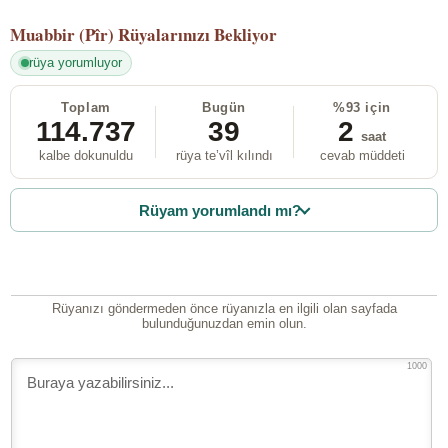
Muabbir (Pîr)
Rüyalarınızı Bekliyor
rüya yorumluyor
Toplam
Bugün
%93 için
114.737
39
2
saat
kalbe dokunuldu
rüya te’vîl kılındı
cevab müddeti
Rüyam yorumlandı mı?
Rüyanızı göndermeden önce rüyanızla en ilgili olan sayfada
bulunduğunuzdan emin olun.
1000