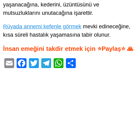
yaşanacağına, kederini, üzüntüsünü ve
mutsuzluklarını unutacağına işarettir.
Rüyada annemi kefenle görmek
mevki edineceğine,
kısa süreli hastalık yaşamasına tabir olunur.
İnsan emeğini takdir etmek için ⭐Paylaş⭐ 🙏
E
F
T
T
W
S
m
a
wi
el
h
h
ail
c
tt
e
at
ar
e
er
gr
s
e
b
a
A
o
m
p
o
p
k