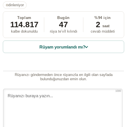
dinleniyor
Toplam
Bugün
%94 için
114.817
47
2
saat
kalbe dokunuldu
rüya te’vîl kılındı
cevab müddeti
Rüyam yorumlandı mı?
Rüyanızı göndermeden önce rüyanızla en ilgili olan sayfada
bulunduğunuzdan emin olun.
1000