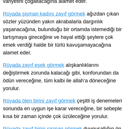
variyetini çoğaltacağına alamet eder.
Rüyada şişman kadını zayıf görmek
ağızdan çıkan
sözler yüzünden yakın akrabalarla dargınlık
yaşanacağına, bulunduğu bir ortamda istemediği bir
tartışmaya gireceğine ve hayal ettiği şeylere çok
emek verdiği halde bir türlü kavuşamayacağına
alamet eder.
Rüyada zayıf eşek görmek
alışkanlıklarını
değiştirmek zorunda kalacağı gibi, konforundan da
ödün vereceğine, tüm kalbi ile allah’a döneceğine
yorulur.
Rüyada ölen birini zayıf görmek
çeşitli iş denemeleri
sonunda en uygun işe karar vereceğine, bir sebeple
kısa bir zaman içinde çok üzüleceğine yorulur.
Rüyada zayıf birini şişman görmek
duygusallığın ön