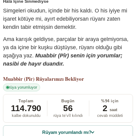
Hâlâ İçine Sinmediyse
Simgeleri okudun, içinde bir his kaldı. O his iyiye mi
işaret kötüye mi, ayırt edebiliyorsan rüyanı zaten
kendin tabir etmişsin demektir.
Ama karışık geldiyse, parçalar bir araya gelmiyorsa,
ya da içine bir kuşku düştüyse, rüyanı olduğu gibi
aşağıya yaz.
Muabbir (Pîr) senin için yorumlar;
nasibi de hayır duandır.
Muabbir (Pîr)
Rüyalarınızı Bekliyor
rüya yorumluyor
Toplam
Bugün
%94 için
114.790
56
2
saat
kalbe dokunuldu
rüya te’vîl kılındı
cevab müddeti
Rüyam yorumlandı mı?