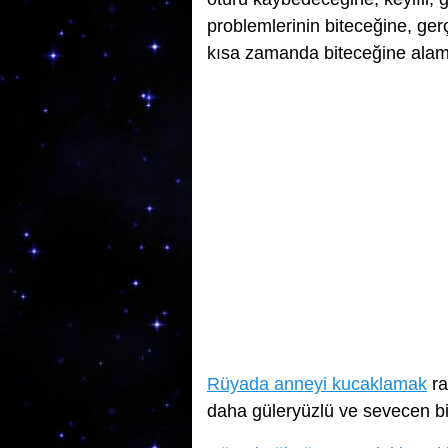
problemlerinin biteceğine, gerç
kısa zamanda biteceğine alam
Rüyada anneyi kucaklamak
ra
daha güleryüzlü ve sevecen bir