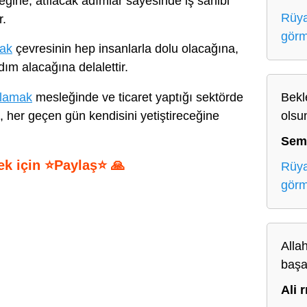
eceğine, atılacak adımlar sayesinde iş sahibi
Rüya
r.
gör
mak
çevresinin hep insanlarla dolu olacağına,
ım alacağına delalettir.
klamak
mesleğinde ve ticaret yaptığı sektörde
Bekl
a, her geçen gün kendisini yetiştireceğine
olsu
Sem
ek için ⭐Paylaş⭐ 🙏
Rüya
gör
S
h
ar
Alla
e
başa
Ali r