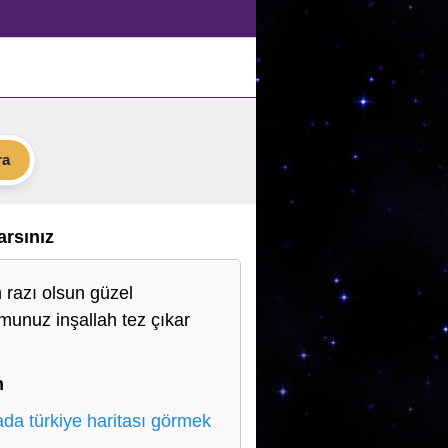
ra
Varsınız
h razı olsun güzel
munuz inşallah tez çıkar
n
n
da türkiye haritası görmek