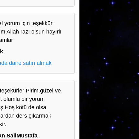
l yorum için teşekkür
im Allah razı olsun hayırlı
amlar
ık
da daire satın almak
teşekürler Pirim.güzel ve
t olumlu bir yorum
ş.Hoş kötü de olsa
lardan ders çıkarmak
ir.
n SaliMustafa