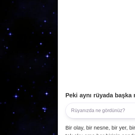
o
p
k
Peki aynı rüyada başka 
Bir olay, bir nesne, bir yer, bi