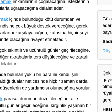
klamak
imkânlarının çoğalacağına, isteklerinin
larla uğraşacağına delalet eder.
Güze
amak
içinde bulunduğu kötü durumdan ve
eder
kendisine çok büyük destek vereceğine, gerek
bayr
larını karşılayacağına, kafasına hiçbir şeyi
nde olacağına rivayet etmektedir.
Sad
çok sıkıntılı ve üzüntülü günler geçirileceğine,
Rüya
iğer akrabalarla ters düşüleceğine ve zararlı
elalettir.
Çok 
nde bulunan yüklü bir para ile kendi işini
gaye
aldığı dualar neticesinde hiçbir zaman darda
olmu
üşenlerin de yardımcısı olunacağına yorulur.
rüya
ak
parasal durumun düzeltileceğine, aile
gerek
mutlu günler geçirileceğine, kırgınlık yaşanan bir
Hasa