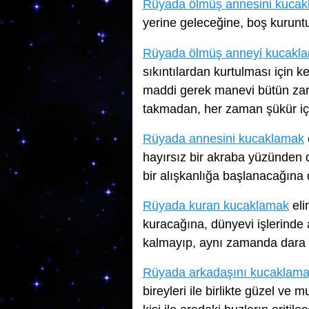
Rüyada ölmüş annesini kuca
yerine geleceğine, boş kuruntu
Rüyada ölmüş anneyi kucakl
sıkıntılardan kurtulması için 
maddi gerek manevi bütün zarar
takmadan, her zaman şükür içi
Rüyada annesini kucaklamak
hayırsız bir akraba yüzünden d
bir alışkanlığa başlanacağına d
Rüyada kuran kucaklamak
eli
kuracağına, dünyevi işlerinde 
kalmayıp, aynı zamanda dara d
Rüyada arkadaşını kucaklam
bireyleri ile birlikte güzel ve 