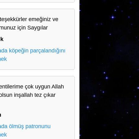
teşekkürler emeğiniz ve
munuz için Saygılar
uk
da köpeğin parçalandığını
mek
entilerime çok uygun Allah
olsun inşallah tez çıkar
n
n
da ölmüş patronunu
mek