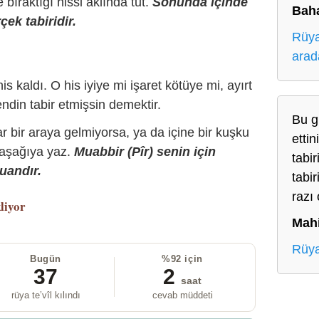
bıraktığı hissi aklında tut.
Sonunda içinde
Baha
çek tabiridir.
Rüya
arad
is kaldı. O his iyiye mi işaret kötüye mi, ayırt
ndin tabir etmişsin demektir.
Bu g
r bir araya gelmiyorsa, ya da içine bir kuşku
etti
 aşağıya yaz.
Muabbir (Pîr) senin için
tabi
uandır.
tabir
razı
liyor
Mah
Rüya
Bugün
%92 için
37
2
saat
rüya te’vîl kılındı
cevab müddeti