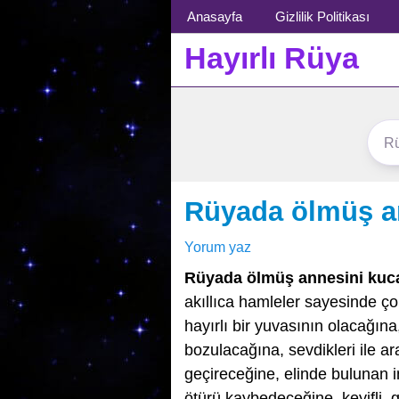
Menü
Anasayfa
Gizlilik Politikası
Hayırlı Rüya
Rüyada ölmüş a
Yorum yaz
Rüyada ölmüş annesini kuc
akıllıca hamleler sayesinde ç
hayırlı bir yuvasının olacağın
bozulacağına, sevdikleri ile a
geçireceğine, elinde bulunan 
ötürü kaybedeceğine, keyifli, 