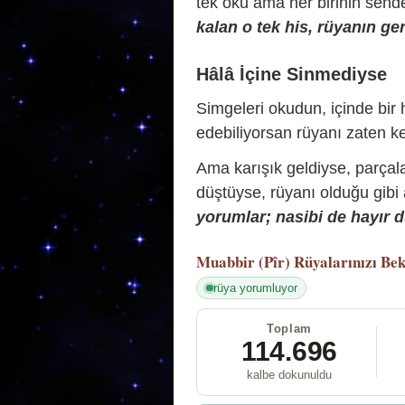
tek oku ama her birinin sende 
kalan o tek his, rüyanın ger
Hâlâ İçine Sinmediyse
Simgeleri okudun, içinde bir h
edebiliyorsan rüyanı zaten ke
Ama karışık geldiyse, parçala
düştüyse, rüyanı olduğu gibi
yorumlar; nasibi de hayır d
Muabbir (Pîr)
Rüyalarınızı Bek
rüya yorumluyor
Toplam
114.696
kalbe dokunuldu