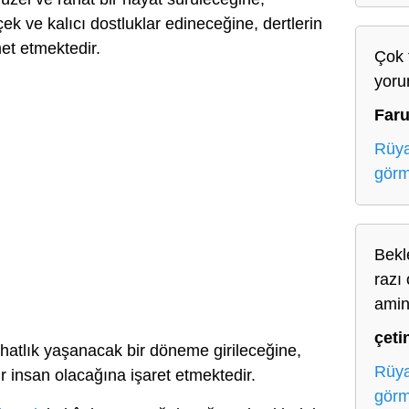
ek ve kalıcı dostluklar edineceğine, dertlerin
et etmektedir.
Çok 
yoru
Far
Rüya
gör
Bekl
razı 
ami
çeti
hatlık yaşanacak bir döneme girileceğine,
Rüya
 insan olacağına işaret etmektedir.
gör