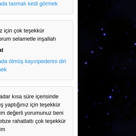
da tasmalı kedi görmek
iz için çok teşekkür
orum selametle inşallah
at
da ölmüş kayınpederini diri
mek
adar kısa süre içerisinde
ş yaptığınız için teşekkür
im değerli yorumunuz beni
nebze rahatlattı çok teşekkür
im