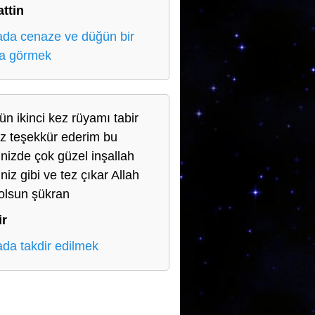
ttin
da cenaze ve düğün bir
a görmek
ün ikinci kez rüyamı tabir
niz teşekkür ederim bu
rinizde çok güzel inşallah
iniz gibi ve tez çıkar Allah
 olsun şükran
ir
da takdir edilmek