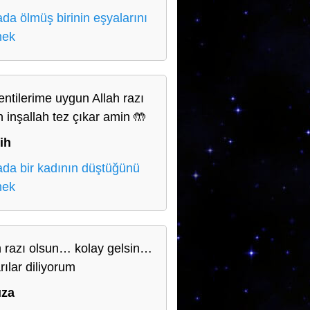
da ölmüş birinin eşyalarını
mek
entilerime uygun Allah razı
n inşallah tez çıkar amin 🤲
ih
da bir kadının düştüğünü
mek
h razı olsun… kolay gelsin…
rılar diliyorum
ıza