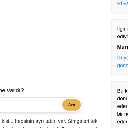
Rüya
İlgin
ediy
Mur
Rüya
gör
ne vardı?
Bu k
dönü
Ara
eder
bir 
r kişi... hepsinin ayrı tabiri var. Simgeleri tek
eder