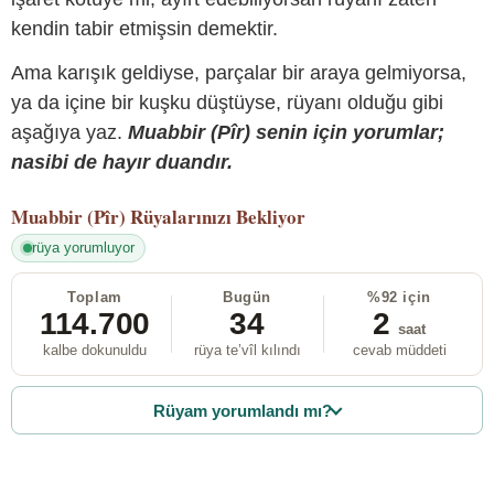
kendin tabir etmişsin demektir.
Ama karışık geldiyse, parçalar bir araya gelmiyorsa,
ya da içine bir kuşku düştüyse, rüyanı olduğu gibi
aşağıya yaz.
Muabbir (Pîr) senin için yorumlar;
nasibi de hayır duandır.
Muabbir (Pîr)
Rüyalarınızı Bekliyor
rüya yorumluyor
Toplam
Bugün
%92 için
114.700
34
2
saat
kalbe dokunuldu
rüya te’vîl kılındı
cevab müddeti
Rüyam yorumlandı mı?