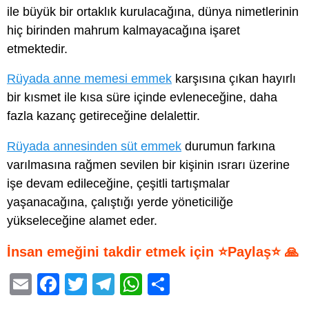
ile büyük bir ortaklık kurulacağına, dünya nimetlerinin
hiç birinden mahrum kalmayacağına işaret
etmektedir.
Rüyada anne memesi emmek
karşısına çıkan hayırlı
bir kısmet ile kısa süre içinde evleneceğine, daha
fazla kazanç getireceğine delalettir.
Rüyada annesinden süt emmek
durumun farkına
varılmasına rağmen sevilen bir kişinin ısrarı üzerine
işe devam edileceğine, çeşitli tartışmalar
yaşanacağına, çalıştığı yerde yöneticiliğe
yükseleceğine alamet eder.
İnsan emeğini takdir etmek için ⭐Paylaş⭐ 🙏
E
F
T
T
W
S
m
a
wi
el
h
h