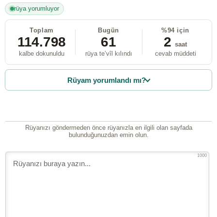
rüya yorumluyor
Toplam
Bugün
%94 için
114.798
61
2
saat
kalbe dokunuldu
rüya te’vîl kılındı
cevab müddeti
Rüyam yorumlandı mı?
Rüyanızı göndermeden önce rüyanızla en ilgili olan sayfada
bulunduğunuzdan emin olun.
1000