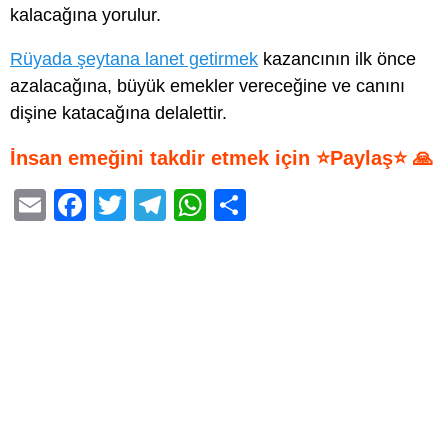
kalacağına yorulur.
Rüyada şeytana lanet getirmek
kazancının ilk önce
azalacağına, büyük emekler vereceğine ve canını
dişine katacağına delalettir.
İnsan emeğini takdir etmek için ⭐Paylaş⭐ 🙏
E
F
T
T
W
S
m
a
wi
el
h
h
ail
c
tt
e
at
ar
e
er
gr
s
e
b
a
A
o
m
p
o
p
k