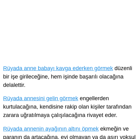
Rüyada anne babayı kavga ederken görmek
düzenli
bir işe girileceğine, hem işinde başarılı olacağına
delalettir.
Rüyada annesini gelin görmek
engellerden
kurtulacağına, kendisine rakip olan kişiler tarafından
zarara uğratılmaya çalışılacağına rivayet eder.
Rüyada annenin ayağının altını öpmek
ekmeğin ve
paranın da artacağına, evi olmayan ya da aşırı yoksul