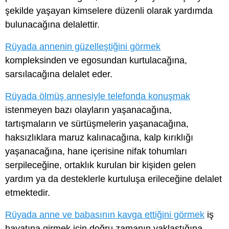
şekilde yaşayan kimselere düzenli olarak yardımda
bulunacağına delalettir.
Rüyada annenin güzelleştiğini görmek
kompleksinden ve egosundan kurtulacağına,
sarsılacağına delalet eder.
Rüyada ölmüş annesiyle telefonda konuşmak
istenmeyen bazı olayların yaşanacağına,
tartışmaların ve sürtüşmelerin yaşanacağına,
haksızlıklara maruz kalınacağına, kalp kırıklığı
yaşanacağına, hane içerisine nifak tohumları
serpileceğine, ortaklık kurulan bir kişiden gelen
yardım ya da desteklerle kurtuluşa erileceğine delalet
etmektedir.
Rüyada anne ve babasının kavga ettiğini görmek
iş
hayatına girmek için doğru zamanın yaklaştığına,