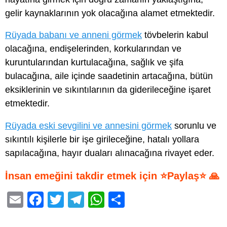
gelir kaynaklarının yok olacağına alamet etmektedir.
Rüyada babanı ve anneni görmek
tövbelerin kabul
olacağına, endişelerinden, korkularından ve
kuruntularından kurtulacağına, sağlık ve şifa
bulacağına, aile içinde saadetinin artacağına, bütün
eksiklerinin ve sıkıntılarının da giderileceğine işaret
etmektedir.
Rüyada eski sevgilini ve annesini görmek
sorunlu ve
sıkıntılı kişilerle bir işe girileceğine, hatalı yollara
sapılacağına, hayır duaları alınacağına rivayet eder.
İnsan emeğini takdir etmek için ⭐Paylaş⭐ 🙏
E
F
T
T
W
S
m
a
wi
el
h
h