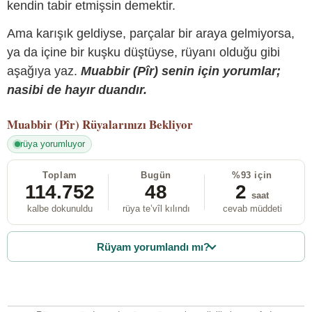
kendin tabir etmişsin demektir.
Ama karışık geldiyse, parçalar bir araya gelmiyorsa,
ya da içine bir kuşku düştüyse, rüyanı olduğu gibi
aşağıya yaz.
Muabbir (Pîr) senin için yorumlar;
nasibi de hayır duandır.
Muabbir (Pîr)
Rüyalarınızı Bekliyor
rüya yorumluyor
Toplam
Bugün
%93 için
114.752
48
2
saat
kalbe dokunuldu
rüya te’vîl kılındı
cevab müddeti
Rüyam yorumlandı mı?