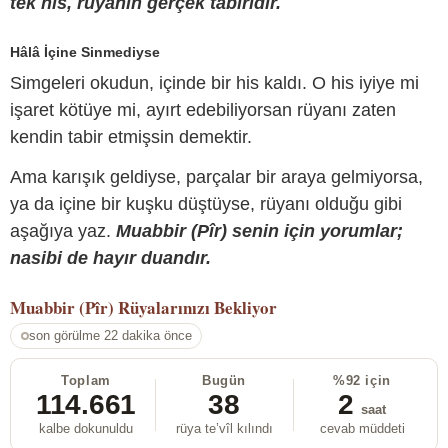
tek his, rüyanın gerçek tabiridir.
Hâlâ İçine Sinmediyse
Simgeleri okudun, içinde bir his kaldı. O his iyiye mi
işaret kötüye mi, ayırt edebiliyorsan rüyanı zaten
kendin tabir etmişsin demektir.
Ama karışık geldiyse, parçalar bir araya gelmiyorsa,
ya da içine bir kuşku düştüyse, rüyanı olduğu gibi
aşağıya yaz.
Muabbir (Pîr) senin için yorumlar;
nasibi de hayır duandır.
Muabbir (Pîr)
Rüyalarınızı Bekliyor
son görülme 22 dakika önce
Toplam
Bugün
%92 için
114.661
38
2
saat
kalbe dokunuldu
rüya te’vîl kılındı
cevab müddeti