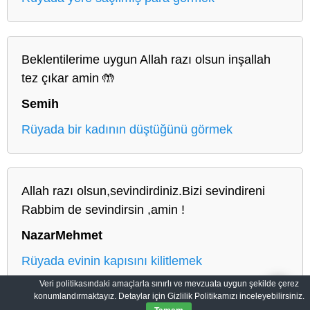
Beklentilerime uygun Allah razı olsun inşallah
tez çıkar amin 🤲
Semih
Rüyada bir kadının düştüğünü görmek
Allah razı olsun,sevindirdiniz.Bizi sevindireni
Rabbim de sevindirsin ,amin !
NazarMehmet
Rüyada evinin kapısını kilitlemek
Veri politikasındaki amaçlarla sınırlı ve mevzuata uygun şekilde çerez
konumlandırmaktayız. Detaylar için Gizlilik Politikamızı inceleyebilirsiniz.