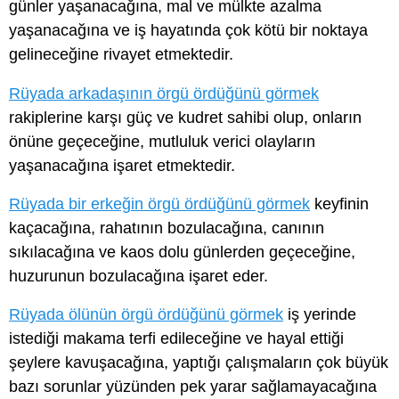
günler yaşanacağına, mal ve mülkte azalma
yaşanacağına ve iş hayatında çok kötü bir noktaya
gelineceğine rivayet etmektedir.
Rüyada arkadaşının örgü ördüğünü görmek
rakiplerine karşı güç ve kudret sahibi olup, onların
önüne geçeceğine, mutluluk verici olayların
yaşanacağına işaret etmektedir.
Rüyada bir erkeğin örgü ördüğünü görmek
keyfinin
kaçacağına, rahatının bozulacağına, canının
sıkılacağına ve kaos dolu günlerden geçeceğine,
huzurunun bozulacağına işaret eder.
Rüyada ölünün örgü ördüğünü görmek
iş yerinde
istediği makama terfi edileceğine ve hayal ettiği
şeylere kavuşacağına, yaptığı çalışmaların çok büyük
bazı sorunlar yüzünden pek yarar sağlamayacağına