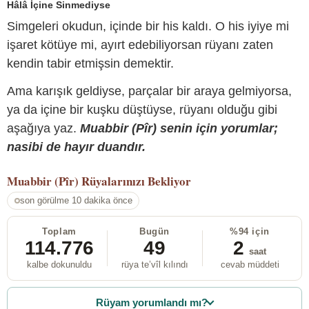
Hâlâ İçine Sinmediyse
Simgeleri okudun, içinde bir his kaldı. O his iyiye mi
işaret kötüye mi, ayırt edebiliyorsan rüyanı zaten
kendin tabir etmişsin demektir.
Ama karışık geldiyse, parçalar bir araya gelmiyorsa,
ya da içine bir kuşku düştüyse, rüyanı olduğu gibi
aşağıya yaz.
Muabbir (Pîr) senin için yorumlar;
nasibi de hayır duandır.
Muabbir (Pîr)
Rüyalarınızı Bekliyor
son görülme 10 dakika önce
Toplam
Bugün
%94 için
114.776
49
2
saat
kalbe dokunuldu
rüya te’vîl kılındı
cevab müddeti
Rüyam yorumlandı mı?