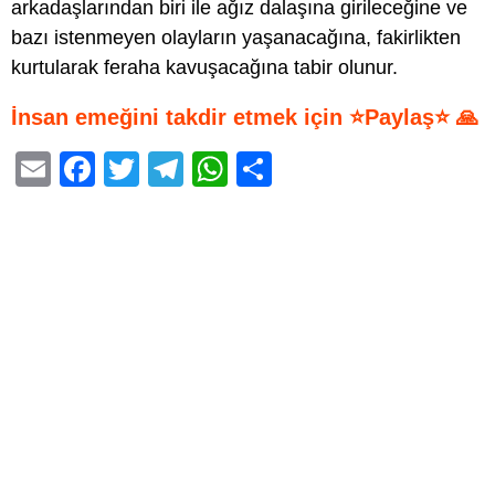
arkadaşlarından biri ile ağız dalaşına girileceğine ve
bazı istenmeyen olayların yaşanacağına, fakirlikten
kurtularak feraha kavuşacağına tabir olunur.
İnsan emeğini takdir etmek için ⭐Paylaş⭐ 🙏
E
F
T
T
W
S
m
a
wi
el
h
h
ail
c
tt
e
at
ar
e
er
gr
s
e
b
a
A
o
m
p
o
p
k