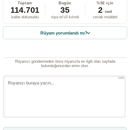
Toplam
Bugün
%92 için
114.701
35
2
saat
kalbe dokunuldu
rüya te’vîl kılındı
cevab müddeti
Rüyam yorumlandı mı?
Rüyanızı göndermeden önce rüyanızla en ilgili olan sayfada
bulunduğunuzdan emin olun.
1000