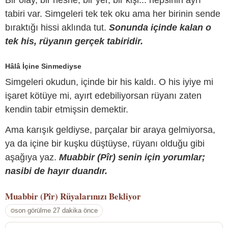
Bir olay, bir nesne, bir yer, bir kişi... hepsinin ayrı
tabiri var. Simgeleri tek tek oku ama her birinin sende
bıraktığı hissi aklında tut.
Sonunda içinde kalan o
tek his, rüyanın gerçek tabiridir.
Hâlâ İçine Sinmediyse
Simgeleri okudun, içinde bir his kaldı. O his iyiye mi
işaret kötüye mi, ayırt edebiliyorsan rüyanı zaten
kendin tabir etmişsin demektir.
Ama karışık geldiyse, parçalar bir araya gelmiyorsa,
ya da içine bir kuşku düştüyse, rüyanı olduğu gibi
aşağıya yaz.
Muabbir (Pîr) senin için yorumlar;
nasibi de hayır duandır.
Muabbir (Pîr)
Rüyalarınızı Bekliyor
son görülme 27 dakika önce