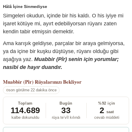
Hâlâ İçine Sinmediyse
Simgeleri okudun, içinde bir his kaldı. O his iyiye mi
işaret kötüye mi, ayırt edebiliyorsan rüyanı zaten
kendin tabir etmişsin demektir.
Ama karışık geldiyse, parçalar bir araya gelmiyorsa,
ya da içine bir kuşku düştüyse, rüyanı olduğu gibi
aşağıya yaz.
Muabbir (Pîr) senin için yorumlar;
nasibi de hayır duandır.
Muabbir (Pîr)
Rüyalarınızı Bekliyor
son görülme 22 dakika önce
Toplam
Bugün
%92 için
114.689
33
2
saat
kalbe dokunuldu
rüya te’vîl kılındı
cevab müddeti