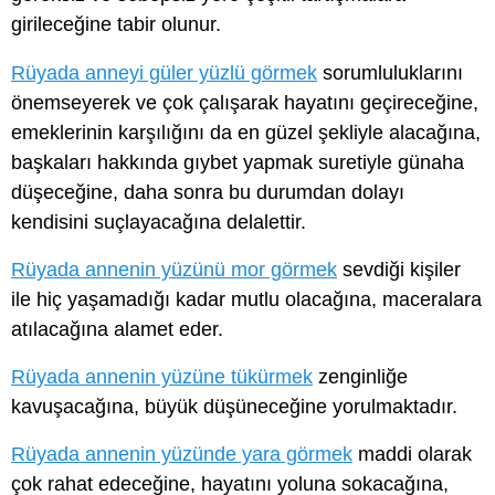
girileceğine tabir olunur.
Rüyada anneyi güler yüzlü görmek
sorumluluklarını
önemseyerek ve çok çalışarak hayatını geçireceğine,
emeklerinin karşılığını da en güzel şekliyle alacağına,
başkaları hakkında gıybet yapmak suretiyle günaha
düşeceğine, daha sonra bu durumdan dolayı
kendisini suçlayacağına delalettir.
Rüyada annenin yüzünü mor görmek
sevdiği kişiler
ile hiç yaşamadığı kadar mutlu olacağına, maceralara
atılacağına alamet eder.
Rüyada annenin yüzüne tükürmek
zenginliğe
kavuşacağına, büyük düşüneceğine yorulmaktadır.
Rüyada annenin yüzünde yara görmek
maddi olarak
çok rahat edeceğine, hayatını yoluna sokacağına,