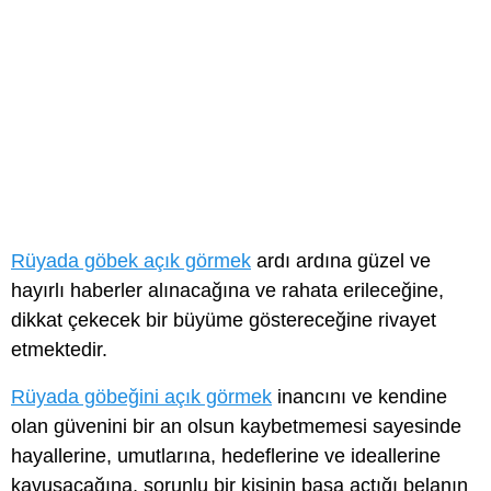
Rüyada göbek açık görmek
ardı ardına güzel ve
hayırlı haberler alınacağına ve rahata erileceğine,
dikkat çekecek bir büyüme göstereceğine rivayet
etmektedir.
Rüyada göbeğini açık görmek
inancını ve kendine
olan güvenini bir an olsun kaybetmemesi sayesinde
hayallerine, umutlarına, hedeflerine ve ideallerine
kavuşacağına, sorunlu bir kişinin başa açtığı belanın