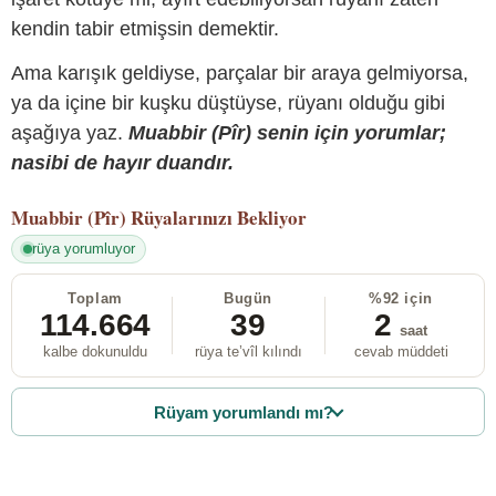
kendin tabir etmişsin demektir.
Ama karışık geldiyse, parçalar bir araya gelmiyorsa,
ya da içine bir kuşku düştüyse, rüyanı olduğu gibi
aşağıya yaz.
Muabbir (Pîr) senin için yorumlar;
nasibi de hayır duandır.
Muabbir (Pîr)
Rüyalarınızı Bekliyor
rüya yorumluyor
Toplam
Bugün
%92 için
114.664
39
2
saat
kalbe dokunuldu
rüya te’vîl kılındı
cevab müddeti
Rüyam yorumlandı mı?