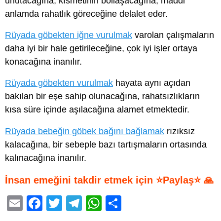
unutacağına, kısmetinin bollaşacağına, maddi
anlamda rahatlık göreceğine delalet eder.
Rüyada göbekten iğne vurulmak
varolan çalışmaların
daha iyi bir hale getirileceğine, çok iyi işler ortaya
konacağına inanılır.
Rüyada göbekten vurulmak
hayata aynı açıdan
bakılan bir eşe sahip olunacağına, rahatsızlıkların
kısa süre içinde aşılacağına alamet etmektedir.
Rüyada bebeğin göbek bağını bağlamak
rızıksız
kalacağına, bir sebeple bazı tartışmaların ortasında
kalınacağına inanılır.
İnsan emeğini takdir etmek için ⭐Paylaş⭐ 🙏
E
F
T
T
W
S
m
a
wi
el
h
h