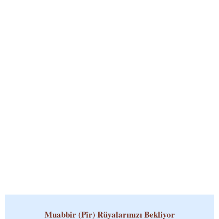
Muabbir (Pîr)
Rüyalarınızı Bekliyor