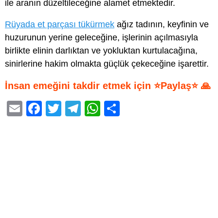
ile aranın düzeltileceğine alamet etmektedir.
Rüyada et parçası tükürmek
ağız tadının, keyfinin ve
huzurunun yerine geleceğine, işlerinin açılmasıyla
birlikte elinin darlıktan ve yokluktan kurtulacağına,
sinirlerine hakim olmakta güçlük çekeceğine işarettir.
İnsan emeğini takdir etmek için ⭐Paylaş⭐ 🙏
E
F
T
T
W
S
m
a
wi
el
h
h
ail
c
tt
e
at
ar
e
er
gr
s
e
b
a
A
o
m
p
o
p
k