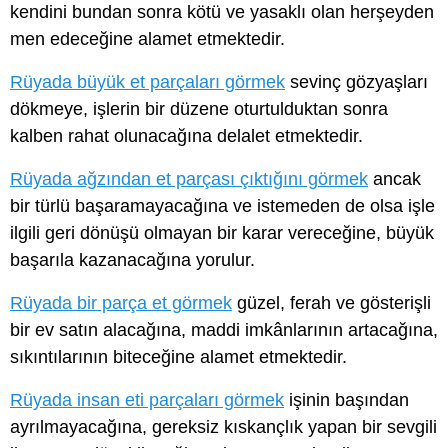
kendini bundan sonra kötü ve yasaklı olan herşeyden
men edeceğine alamet etmektedir.
Rüyada büyük et parçaları görmek
sevinç gözyaşları
dökmeye, işlerin bir düzene oturtulduktan sonra
kalben rahat olunacağına delalet etmektedir.
Rüyada ağzından et parçası çıktığını görmek
ancak
bir türlü başaramayacağına ve istemeden de olsa işle
ilgili geri dönüşü olmayan bir karar vereceğine, büyük
başarıla kazanacağına yorulur.
Rüyada bir parça et görmek
güzel, ferah ve gösterişli
bir ev satın alacağına, maddi imkânlarının artacağına,
sıkıntılarının biteceğine alamet etmektedir.
Rüyada insan eti parçaları görmek
işinin başından
ayrılmayacağına, gereksiz kıskançlık yapan bir sevgili