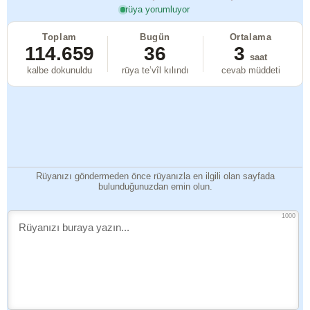
rüya yorumluyor
Toplam
Bugün
Ortalama
114.659
36
3
saat
kalbe dokunuldu
rüya te’vîl kılındı
cevab müddeti
Rüyanızı göndermeden önce rüyanızla en ilgili olan sayfada
bulunduğunuzdan emin olun.
1000