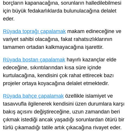
borçların kapanacağına, sorunların halledilebilmesi
için büyük fedakarlıklarda bulunulacağına delalet
eder.
Rüyada toprağı çapalamak
makam edineceğine ve
variyet sahibi olacağına, fakat rahatsızlıklarının
tamamen ortadan kalkmayacağına işarettir.
Rüyada bostan çapalamak
hayırlı kazançlar elde
edeceğine, sıkıntılarından kısa süre içinde
kurtulacağına, kendisini çok rahat ettirecek bazı
projeler ortaya koyacağına delalet etmektedir.
Rüyada bahçe çapalamak
özellikle islamiyet ve
tasavvufla ilgilenerek kendisini üzen durumlara karşı
bakış açısını değiştireceğine, uzun zamandan beri
çıkmak istediği ancak yaşadığı sorunlardan ötürü bir
türlü çıkamadığı tatile artık çıkacağına rivayet eder.