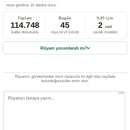
son görülme 10 dakika önce
Toplam
Bugün
%93 için
114.748
45
2
saat
kalbe dokunuldu
rüya te’vîl kılındı
cevab müddeti
Rüyam yorumlandı mı?
Rüyanızı göndermeden önce rüyanızla en ilgili olan sayfada
bulunduğunuzdan emin olun.
1000