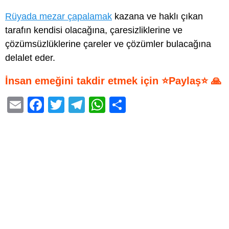
Rüyada mezar çapalamak
kazana ve haklı çıkan
tarafın kendisi olacağına, çaresizliklerine ve
çözümsüzlüklerine çareler ve çözümler bulacağına
delalet eder.
İnsan emeğini takdir etmek için ⭐Paylaş⭐ 🙏
E
F
T
T
W
S
m
a
wi
el
h
h
ail
c
tt
e
at
ar
e
er
gr
s
e
b
a
A
o
m
p
o
p
k