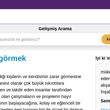
Gelişmiş Arama
A
 görmek
İyi ki 
müke
iği kişilerin ve kendisinin zarar görmesine
eder
evi olarak çok büyük sıkıntılara
akşa
en ve takdir eden insanlar tarafından
İnşa
 olan çalışmaların ve projelerin hayır
Sem
tının başlayacağına, kolay ve eğlenceli bir
eden beri tanınan biri ile güzel bir ilişkiye