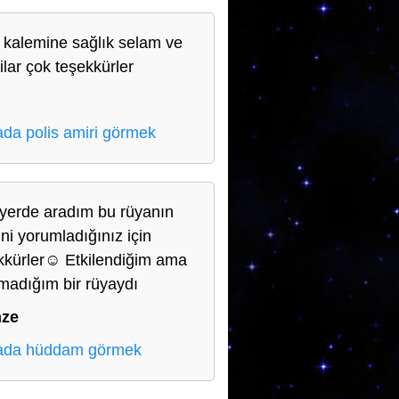
 kalemine sağlık selam ve
ilar çok teşekkürler
da polis amiri görmek
yerde aradım bu rüyanın
ini yorumladığınız için
kkürler☺️ Etkilendiğim ama
madığım bir rüyaydı
ze
ada hüddam görmek