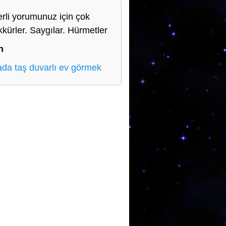
rli yorumunuz için çok
kkürler. Saygılar. Hürmetler
n
da taş duvarlı ev görmek