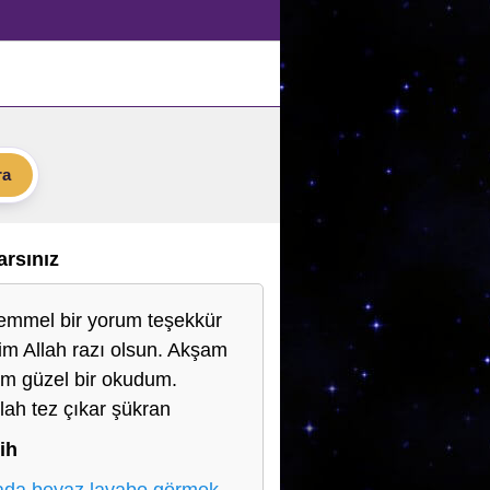
ra
Varsınız
mmel bir yorum teşekkür
im Allah razı olsun. Akşam
m güzel bir okudum.
llah tez çıkar şükran
ih