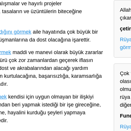
lışmalar ve hayırlı projeler
Alla
n, tasaların ve üzüntülerin biteceğine
çıka
çeti
dığını görmek
aile hayatında çok büyük bir
Rüya
manlarına da dost olacağına işarettir.
gör
örmek
maddi ve manevi olarak büyük zararlar
ürü çok zor zamanlardan geçerek iflasın
dost ve akrabalarından alacağı yardım
Çok 
 kurtulacağına, başarısızlığa, karamsarlığa
olası
dır.
olmu
mek
kendisi için uygun olmayan bir ilişkiyi
rüya
an beri yapmak istediği bir işe gireceğine,
diğe
ne, hayalini kurduğu şeyleri yapmaya
Fun
dir.
Rüya