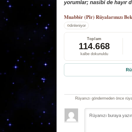
yorumlar; nasibi de hayır d
Muabbir (Pîr)
Rüyalarınızı Bek
dinleniyor
Toplam
114.668
kalbe dokunuldu
Rü
Rüyanızı göndermeden önce rüyan