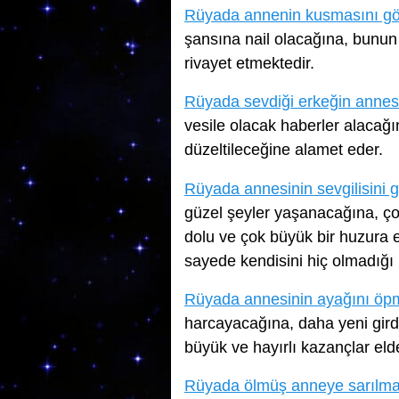
Rüyada annenin kusmasını g
şansına nail olacağına, bunu
rivayet etmektedir.
Rüyada sevdiği erkeğin annes
vesile olacak haberler alacağı
düzeltileceğine alamet eder.
Rüyada annesinin sevgilisini
güzel şeyler yaşanacağına, çok
dolu ve çok büyük bir huzura 
sayede kendisini hiç olmadığı
Rüyada annesinin ayağını öp
harcayacağına, daha yeni girdi
büyük ve hayırlı kazançlar eld
Rüyada ölmüş anneye sarılm