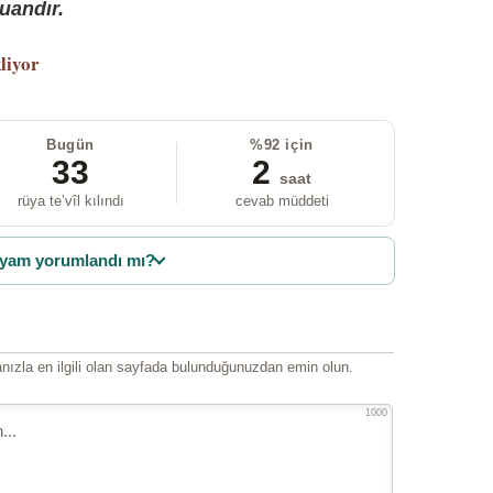
uandır.
liyor
Bugün
%92 için
33
2
saat
rüya te’vîl kılındı
cevab müddeti
yam yorumlandı mı?
ızla en ilgili olan sayfada bulunduğunuzdan emin olun.
1000