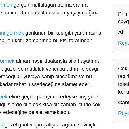
örmek
gerçek mutluluğun tadına varma
n sonucunda da üzülüp sıkıntı yaşayacağına
Prim
sayg
Ali
ini görmek
gönlünün bir kuş gibi çarpmasına
na, en kötü zamanında bu kişi tarafından
Rüya
 görmek
alınan hayır dualarıyla aile hayatında
Çok 
 güzel ve mutluluk verici bu adım ile sevgi
tabir
ereceği bir yuvaya sahip olacağına ve bu
teşe
 kadar rahat hissedeceğine alamet eder.
kork
mek
eline geçen parayı neredeyse boş yere
Gam
ği işlerde bile çok kısa bir zaman içinde çok
e edeceğine delalet etmektedir.
Rüy
ak
güzel günler için çalışılacağına, sevinçli