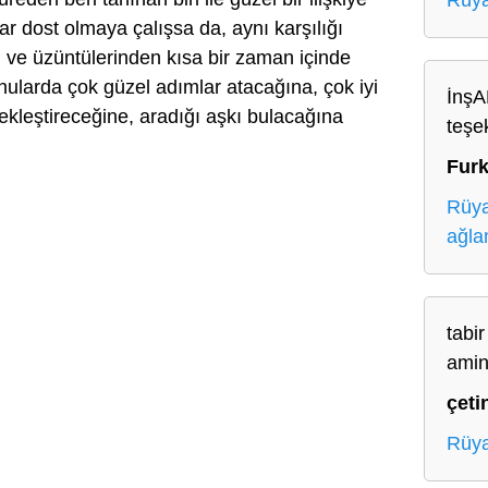
Rüya
r dost olmaya çalışsa da, aynı karşılığı
ve üzüntülerinden kısa bir zaman içinde
onularda çok güzel adımlar atacağına, çok iyi
İnşA
çekleştireceğine, aradığı aşkı bulacağına
teşe
Furk
Rüya
ağl
tabir
amin
çeti
Rüya