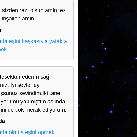
h sizden razı olsun amin tez
r inşallah amin
n
da eşini başkasıyla yatakta
mek
teşekkür ederim sağ
nız. İyi şeyler ey
şsunuz sevindim.İki tane
 yorumu yapmıştım aslında,
rini de çok merak ediyorum.
da
da ölmüş eşini öpmek