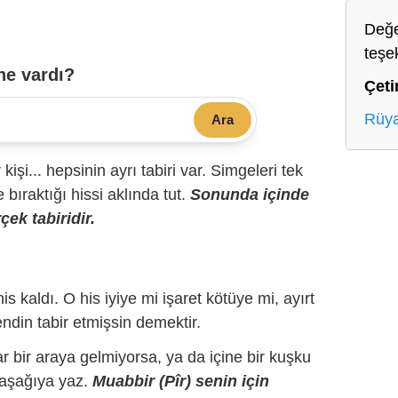
Değe
teşe
ne vardı?
Çeti
Rüya
Ara
r kişi... hepsinin ayrı tabiri var. Simgeleri tek
bıraktığı hissi aklında tut.
Sonunda içinde
çek tabiridir.
is kaldı. O his iyiye mi işaret kötüye mi, ayırt
ndin tabir etmişsin demektir.
r bir araya gelmiyorsa, ya da içine bir kuşku
 aşağıya yaz.
Muabbir (Pîr) senin için