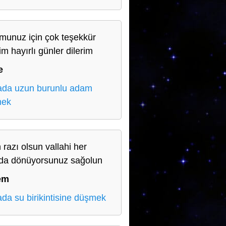
munuz için çok teşekkür
im hayırlı günler dilerim
e
da uzun burunlu adam
mek
 razı olsun vallahi her
da dönüyorsunuz sağolun
em
da su birikintisine düşmek