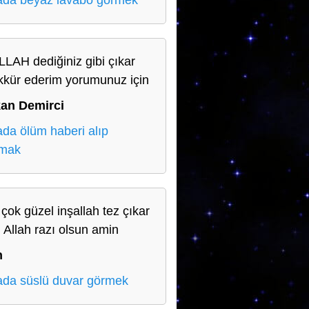
da beyaz lavabo görmek
LLAH dediğiniz gibi çıkar
kkür ederim yorumunuz için
an Demirci
da ölüm haberi alıp
amak
 çok güzel inşallah tez çıkar
 Allah razı olsun amin
n
da süslü duvar görmek