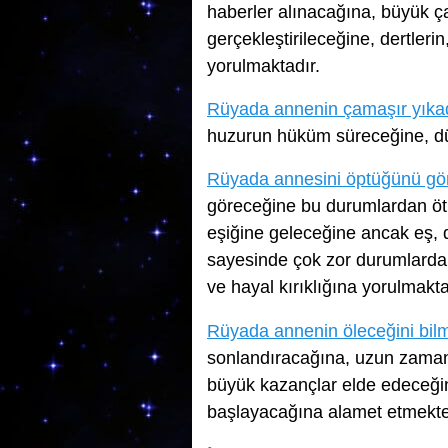
haberler alınacağına, büyük ça
gerçekleştirileceğine, dertleri
yorulmaktadır.
Rüyada annenin çamaşır yıka
huzurun hüküm süreceğine, düş
Rüyada annesini öptüğünü g
göreceğine bu durumlardan öt
eşiğine geleceğine ancak eş, 
sayesinde çok zor durumlardan
ve hayal kırıklığına yorulmakta
Rüyada annenin öleceğini bil
sonlandıracağına, uzun zamand
büyük kazançlar elde edeceği
başlayacağına alamet etmekte