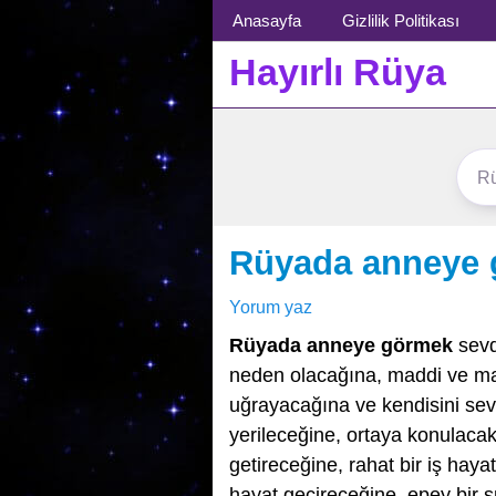
Menü
Anasayfa
Gizlilik Politikası
Hayırlı Rüya
Rüyada anneye
Yorum yaz
Rüyada anneye görmek
sevd
neden olacağına, maddi ve man
uğrayacağına ve kendisini sev
yerileceğine, ortaya konulacak
getireceğine, rahat bir iş haya
hayat geçireceğine, epey bir sür