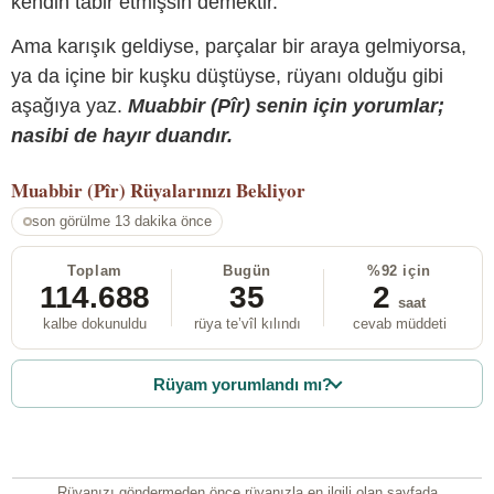
kendin tabir etmişsin demektir.
Ama karışık geldiyse, parçalar bir araya gelmiyorsa,
ya da içine bir kuşku düştüyse, rüyanı olduğu gibi
aşağıya yaz.
Muabbir (Pîr) senin için yorumlar;
nasibi de hayır duandır.
Muabbir (Pîr)
Rüyalarınızı Bekliyor
son görülme 13 dakika önce
Toplam
Bugün
%92 için
114.688
35
2
saat
kalbe dokunuldu
rüya te’vîl kılındı
cevab müddeti
Rüyam yorumlandı mı?
Rüyanızı göndermeden önce rüyanızla en ilgili olan sayfada