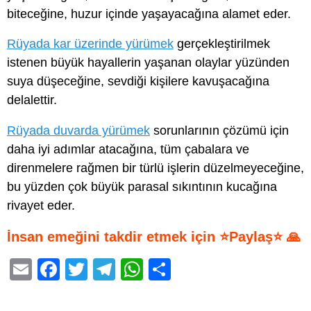
biteceğine, huzur içinde yaşayacağına alamet eder.
Rüyada kar üzerinde yürümek
gerçekleştirilmek
istenen büyük hayallerin yaşanan olaylar yüzünden
suya düşeceğine, sevdiği kişilere kavuşacağına
delalettir.
Rüyada duvarda yürümek
sorunlarının çözümü için
daha iyi adımlar atacağına, tüm çabalara ve
direnmelere rağmen bir türlü işlerin düzelmeyeceğine,
bu yüzden çok büyük parasal sıkıntının kucağına
rivayet eder.
İnsan emeğini takdir etmek için ⭐Paylaş⭐ 🙏
E
F
T
T
W
S
m
a
wi
el
h
h