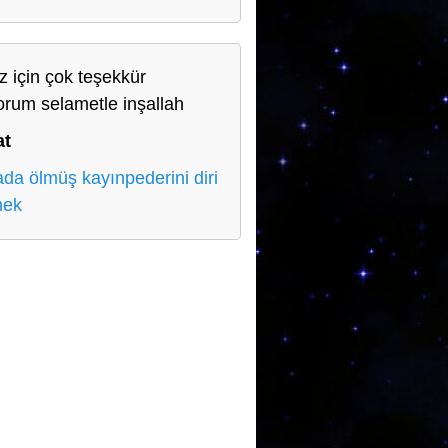
iz için çok teşekkür
orum selametle inşallah
at
da ölmüş kayınpederini diri
mek