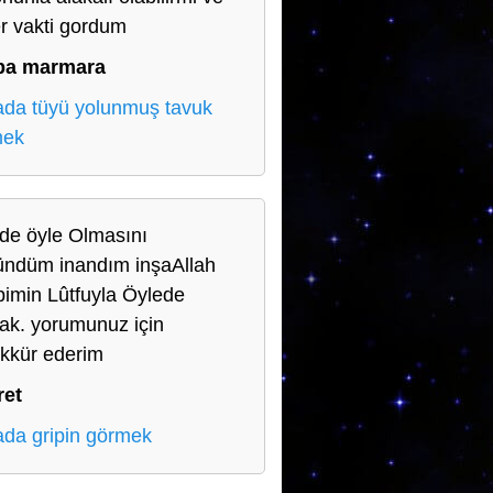
r vakti gordum
ba marmara
da tüyü yolunmuş tavuk
mek
de öyle Olmasını
ndüm inandım inşaAllah
imin Lûtfuyla Öylede
ak. yorumunuz için
kkür ederim
ret
da gripin görmek