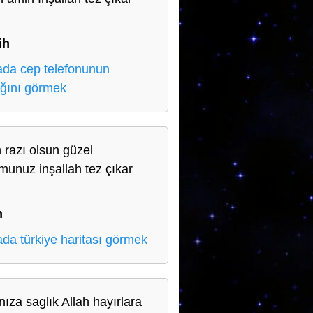
n
ih
da cep telefonunun
ığını görmek
h razı olsun güzel
munuz inşallah tez çıkar
n
n
da türkiye haritası görmek
nıza saglık Allah hayırlara