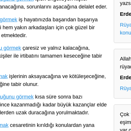
yazs
nacağına, sorunlarını aşacağına delalet eder.
Erd
 görmek
iş hayatınızda başarıdan başarıya
Rüya
 hem yakın arkadaşları için çok güzel bir
kon
 etmektedir.
nu görmek
çaresiz ve yalnız kalacağına,
şiler ile irtibatını tamamen keseceğine tabir
Allah
rüya
mak
işlerinin aksayacağına ve kötüleşeceğine,
Erd
ine tabir olunur.
Rüya
lduğunu görmek
kısa süre sonra bazı
a önce kazanmadığı kadar büyük kazançlar elde
lerden uzak duracağına yorulmaktadır.
Çok 
eşim
lmak
cesaretinin kırıldığı konulardan yana
var o