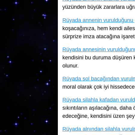
yüzünden büyük zararlara uğra
Rüyada annenin vurulduğunu
koşacağınıza, hem kendi ailesi
sürprize imza atacağına işaret
Rüyada annesinin vurulduğu
kendisini bu duruma düşüren ki
olunur.
Rüyada sol bacağından vurul
moral olarak çok iyi hissedeceğ
Rüyada silahla kafadan vuru
sıkıntıların aşılacağına, dah
edeceğine, kendisini üzen şey
Rüyada alnından silahla vuru