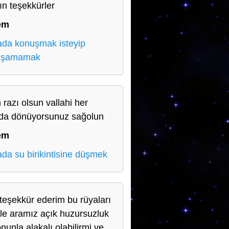
ın teşekkürler
em
da konuşmak isteyip
uşamamak
 razı olsun vallahi her
da dönüyorsunuz sağolun
em
da su birikintisine düşmek
teşekkür ederim bu rüyaları
le aramız açık huzursuzluk
nunla alakalı olabilirmi ve