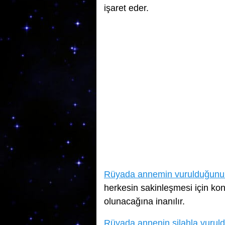
işaret eder.
Rüyada annemin vurulduğunu
herkesin sakinleşmesi için k
olunacağına inanılır.
Rüyada annenin silahla vuru