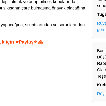
edepli olmak ve adap bilmek konularında
sehe
aşı sıkışanın çare bulmasına önayak olacağına
Tug
Rüya
 yapacağına, sıkıntılarından ve sorunlarından
gör
ek için ⭐Paylaş⭐ 🙏
Ben 
S
Düşü
h
Rabb
ar
Olac
e
Teşe
Kud
Rüya