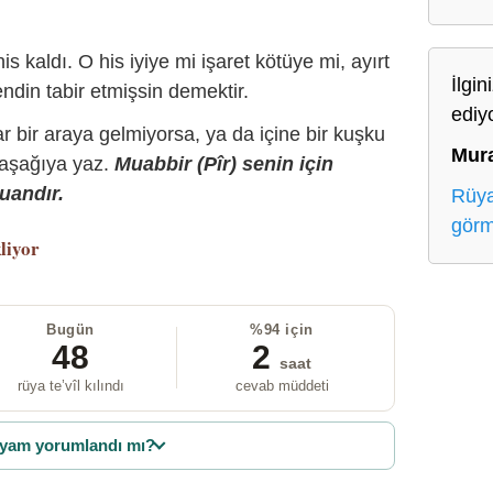
is kaldı. O his iyiye mi işaret kötüye mi, ayırt
İlgin
ndin tabir etmişsin demektir.
ediy
r bir araya gelmiyorsa, ya da içine bir kuşku
Mur
 aşağıya yaz.
Muabbir (Pîr) senin için
uandır.
Rüya
gör
liyor
Bugün
%94 için
48
2
saat
rüya te’vîl kılındı
cevab müddeti
yam yorumlandı mı?