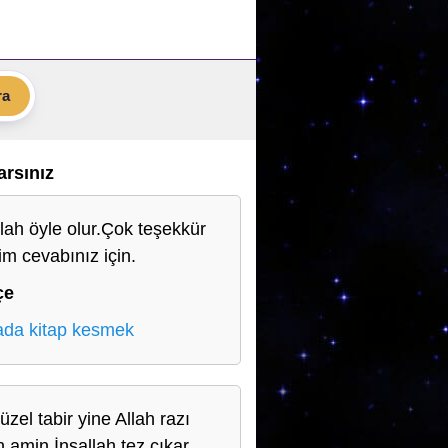
ra
Varsınız
llah öyle olur.Çok teşekkür
im cevabınız için.
çe
da kitap kesmek
zel tabir yine Allah razı
n amin İnşallah tez çıkar