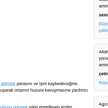
ami
sem
Rüya
çald
Alla
yoru
ami
çeti
Rüya
 görmek
parasını ve işini kaybedeceğine,
onuşarak ortamın huzura kavuşmasına yardımcı
Agzı
lduğunu görmek
işleri engelleyen kişiler