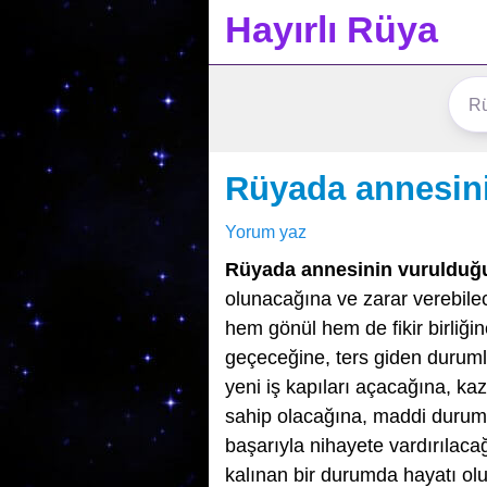
Hayırlı Rüya
Rüyada annesin
Yorum yaz
Rüyada annesinin vuruldu
olunacağına ve zarar verebilece
hem gönül hem de fikir birliği
geçeceğine, ters giden durumla
yeni iş kapıları açacağına, kaz
sahip olacağına, maddi durumun
başarıyla nihayete vardırılacağ
kalınan bir durumda hayatı olu