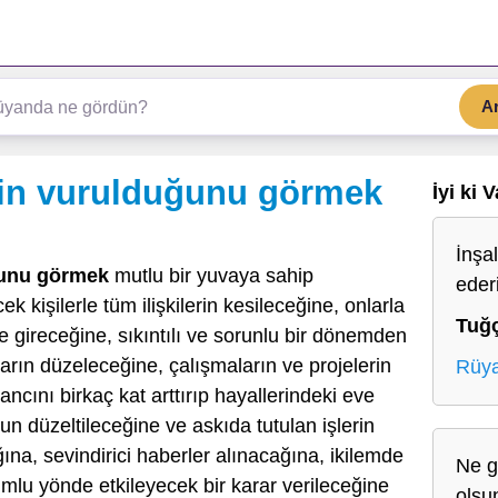
A
in vurulduğunu görmek
İyi ki 
İnşa
ğunu görmek
mutlu bir yuvaya sahip
eder
k kişilerle tüm ilişkilerin kesileceğine, onlarla
Tuğ
ne gireceğine, sıkıntılı ve sorunlu bir dönemden
rın düzeleceğine, çalışmaların ve projelerin
Rüya
ancını birkaç kat arttırıp hayallerindeki eve
 düzeltileceğine ve askıda tutulan işlerin
ına, sevindirici haberler alınacağına, ikilemde
Ne gü
mlu yönde etkileyecek bir karar verileceğine
olsu