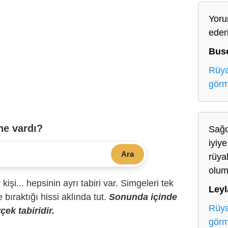
Yoru
eder
Bus
Rüya
gör
ne vardı?
Sağo
iyiy
Ara
rüya
olum
r kişi... hepsinin ayrı tabiri var. Simgeleri tek
Leyl
bıraktığı hissi aklında tut.
Sonunda içinde
Rüya
çek tabiridir.
gör