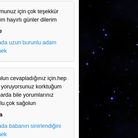
munuz için çok teşekkür
im hayırlı günler dilerim
e
da uzun burunlu adam
mek
lun cevapladığınız için.hep
e yoruyorsunuz korktuğum
larda bile yorumlarınız
lu.çok sağolun
a
da babanın sinirlendiğini
mek