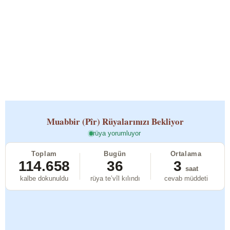
Muabbir (Pîr)
Rüyalarınızı Bekliyor
rüya yorumluyor
Toplam
Bugün
Ortalama
114.658
36
3
saat
kalbe dokunuldu
rüya te’vîl kılındı
cevab müddeti