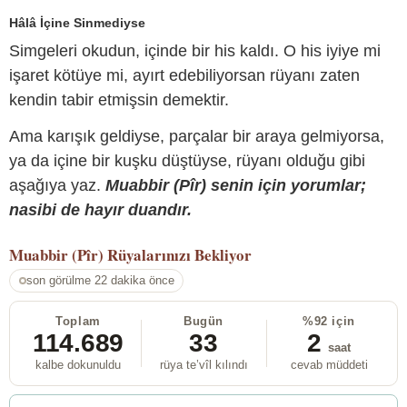
Hâlâ İçine Sinmediyse
Simgeleri okudun, içinde bir his kaldı. O his iyiye mi
işaret kötüye mi, ayırt edebiliyorsan rüyanı zaten
kendin tabir etmişsin demektir.
Ama karışık geldiyse, parçalar bir araya gelmiyorsa,
ya da içine bir kuşku düştüyse, rüyanı olduğu gibi
aşağıya yaz.
Muabbir (Pîr) senin için yorumlar;
nasibi de hayır duandır.
Muabbir (Pîr)
Rüyalarınızı Bekliyor
son görülme 22 dakika önce
Toplam
Bugün
%92 için
114.689
33
2
saat
kalbe dokunuldu
rüya te’vîl kılındı
cevab müddeti