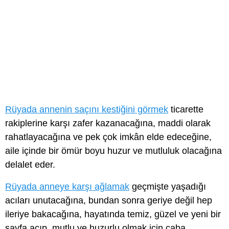
Rüyada annenin saçını kestiğini görmek
ticarette
rakiplerine karşı zafer kazanacağına, maddi olarak
rahatlayacağına ve pek çok imkân elde edeceğine,
aile içinde bir ömür boyu huzur ve mutluluk olacağına
delalet eder.
Rüyada anneye karşı ağlamak
geçmişte yaşadığı
acıları unutacağına, bundan sonra geriye değil hep
ileriye bakacağına, hayatında temiz, güzel ve yeni bir
sayfa açıp, mutlu ve huzurlu olmak için çaba