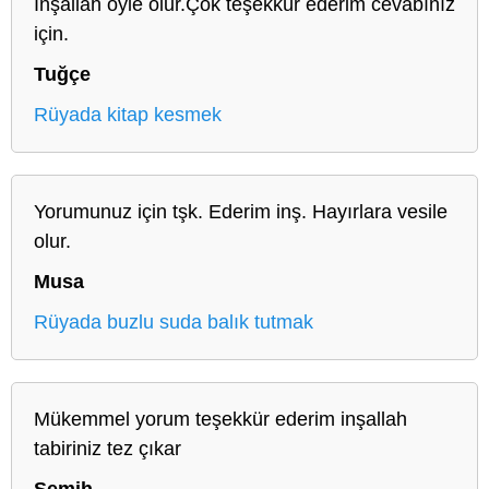
İnşallah öyle olur.Çok teşekkür ederim cevabınız
için.
Tuğçe
Rüyada kitap kesmek
Yorumunuz için tşk. Ederim inş. Hayırlara vesile
olur.
Musa
Rüyada buzlu suda balık tutmak
Mükemmel yorum teşekkür ederim inşallah
tabiriniz tez çıkar
Semih