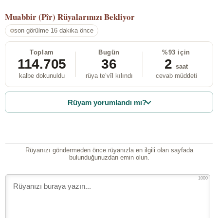
Muabbir (Pîr)
Rüyalarınızı Bekliyor
son görülme 16 dakika önce
Toplam
Bugün
%93 için
114.705
36
2
saat
kalbe dokunuldu
rüya te’vîl kılındı
cevab müddeti
Rüyam yorumlandı mı?
Rüyanızı göndermeden önce rüyanızla en ilgili olan sayfada
bulunduğunuzdan emin olun.
1000