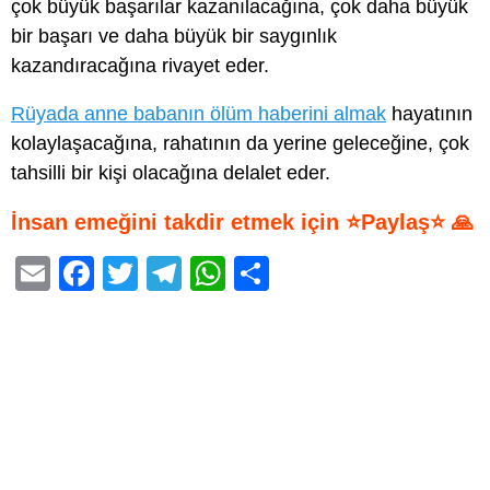
çok büyük başarılar kazanılacağına, çok daha büyük
bir başarı ve daha büyük bir saygınlık
kazandıracağına rivayet eder.
Rüyada anne babanın ölüm haberini almak
hayatının
kolaylaşacağına, rahatının da yerine geleceğine, çok
tahsilli bir kişi olacağına delalet eder.
İnsan emeğini takdir etmek için ⭐Paylaş⭐ 🙏
E
F
T
T
W
S
m
a
wi
el
h
h
ail
c
tt
e
at
ar
e
er
gr
s
e
b
a
A
o
m
p
o
p