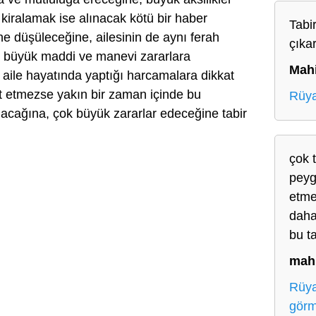
kiralamak ise alınacak kötü bir haber
Tabir
ine düşüleceğine, ailesinin de aynı ferah
çıkar
k büyük maddi ve manevi zararlara
Mah
 aile hayatında yaptığı harcamalara dikkat
at etmezse yakın bir zaman içinde bu
Rüya
acağına, çok büyük zararlar edeceğine tabir
çok 
peyg
etme
daha
bu t
mah
Rüya
gör