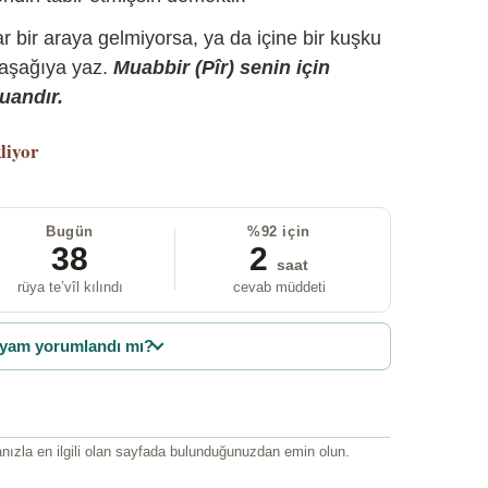
r bir araya gelmiyorsa, ya da içine bir kuşku
 aşağıya yaz.
Muabbir (Pîr) senin için
uandır.
liyor
Bugün
%92 için
38
2
saat
rüya te’vîl kılındı
cevab müddeti
yam yorumlandı mı?
ızla en ilgili olan sayfada bulunduğunuzdan emin olun.