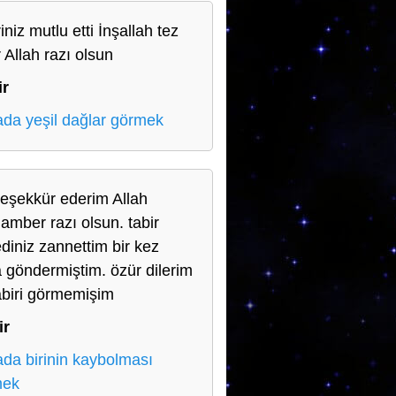
iniz mutlu etti İnşallah tez
 Allah razı olsun
ir
da yeşil dağlar görmek
teşekkür ederim Allah
amber razı olsun. tabir
diniz zannettim bir kez
 göndermiştim. özür dilerim
abiri görmemişim
ir
da birinin kaybolması
mek