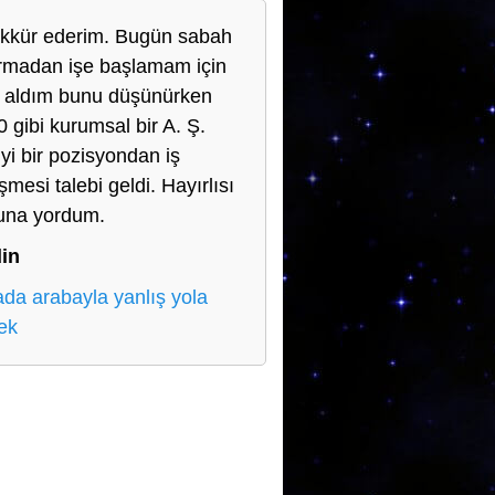
kkür ederim. Bugün sabah
firmadan işe başlamam için
if aldım bunu düşünürken
0 gibi kurumsal bir A. Ş.
iyi bir pozisyondan iş
mesi talebi geldi. Hayırlısı
buna yordum.
in
da arabayla yanlış yola
ek