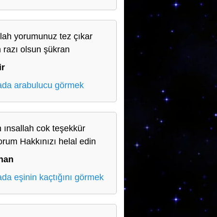
llah yorumunuz tez çıkar
h razı olsun şükran
ir
da arabulucu görmek
 ınsallah cok teşekkür
orum Hakkınızı helal edin
han
da eşinin kaçtığını görmek