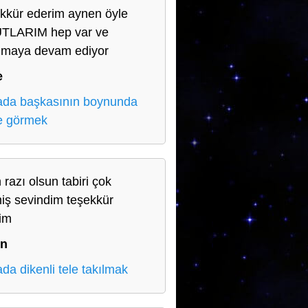
kkür ederim aynen öyle
TLARIM hep var ve
lmaya devam ediyor
e
da başkasının boynunda
e görmek
 razı olsun tabiri çok
miş sevindim teşekkür
im
in
da dikenli tele takılmak