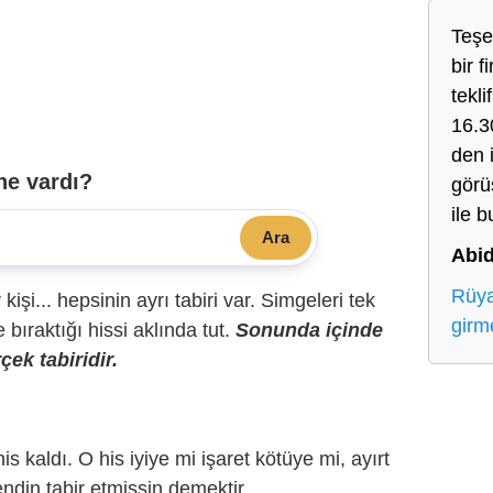
Teşe
bir 
tekl
16.3
den 
ne vardı?
görüş
ile 
Ara
Abid
Rüya
r kişi... hepsinin ayrı tabiri var. Simgeleri tek
girm
bıraktığı hissi aklında tut.
Sonunda içinde
çek tabiridir.
is kaldı. O his iyiye mi işaret kötüye mi, ayırt
ndin tabir etmişsin demektir.