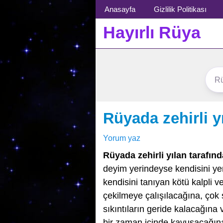
Menü
Anasayfa
Gizlilik Politikası
Hayırlı Rüya
Rüyada zehirli y
Yorum yaz
Rüyada zehirli yılan tarafınd
deyim yerindeyse kendisini y
kendisini tanıyan kötü kalpli v
çekilmeye çalışılacağına, çok s
sıkıntıların geride kalacağına 
bir zaman içinde kavuşacağına