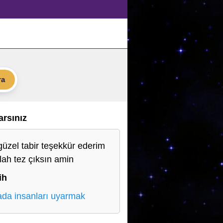
ra
Varsınız
güzel tabir teşekkür ederim
llah tez çıksın amin
ih
da insanları uyarmak