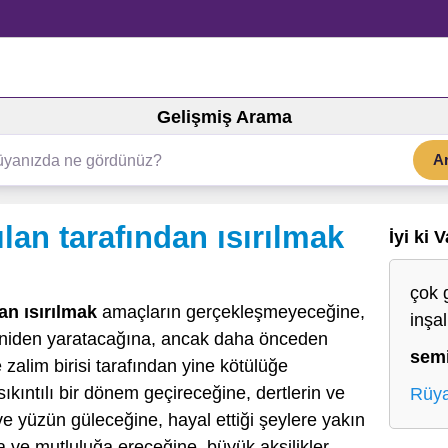
Gelişmiş Arama
A
ılan tarafından ısırılmak
İyi ki 
çok 
an ısırılmak
amaçların gerçekleşmeyeceğine,
inşa
eniden yaratacağına, ancak daha önceden
sem
e zalim birisi tarafından yine kötülüğe
ıkıntılı bir dönem geçireceğine, dertlerin ve
Rüya
ve yüzün güleceğine, hayal ettiği şeylere yakın
 ve mutluluğa ereceğine, büyük aksilikler