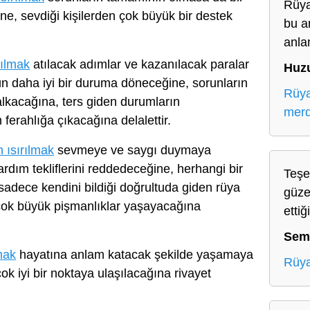
Rüya
ine, sevdiği kişilerden çok büyük bir destek
bu a
anla
rılmak
atılacak adımlar ve kazanılacak paralar
Huz
ün daha iyi bir duruma döneceğine, sorunların
Rüya
lkacağına, ters giden durumların
merd
ferahlığa çıkacağına delalettir.
 ısırılmak
sevmeye ve saygı duymaya
dım tekliflerini reddedeceğine, herhangi bir
Teşe
sadece kendini bildiği doğrultuda giden rüya
güze
çok büyük pişmanlıklar yaşayacağına
ettiğ
Sem
mak
hayatına anlam katacak şekilde yaşamaya
Rüya
k iyi bir noktaya ulaşılacağına rivayet