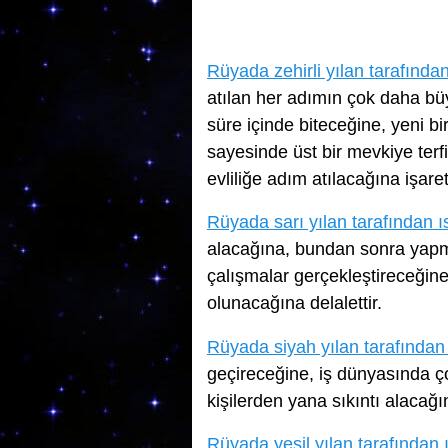
Rüyada zehirli yılan tarafından
atılan her adımın çok daha bü
süre içinde biteceğine, yeni bi
sayesinde üst bir mevkiye terfi 
evliliğe adım atılacağına işarett
Rüyada sarı yılan tarafından ı
alacağına, bundan sonra yapma
çalışmalar gerçekleştireceğine
olunacağına delalettir.
Rüyada siyah yılan tarafından 
geçireceğine, iş dünyasında ç
kişilerden yana sıkıntı alacağ
Rüyada yeşil yılan tarafından 