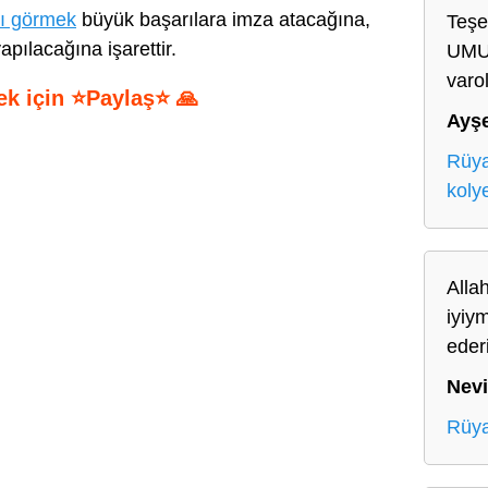
sı görmek
büyük başarılara imza atacağına,
Teşe
apılacağına işarettir.
UMU
varo
ek için ⭐Paylaş⭐ 🙏
Ayş
S
Rüya
h
koly
ar
e
Allah
iyiy
eder
Nev
Rüya