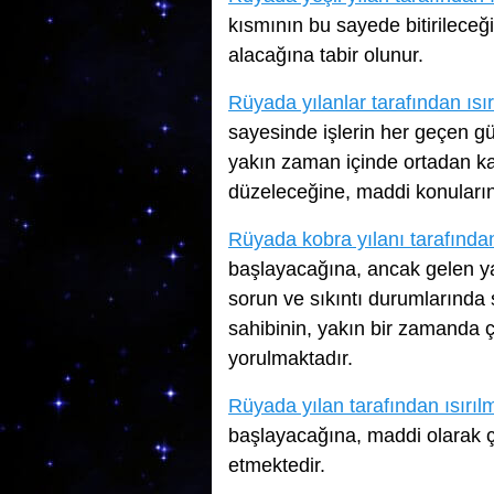
kısmının bu sayede bitirileceğ
alacağına tabir olunur.
Rüyada yılanlar tarafından ısı
sayesinde işlerin her geçen g
yakın zaman içinde ortadan ka
düzeleceğine, maddi konuların 
Rüyada kobra yılanı tarafından
başlayacağına, ancak gelen yar
sorun ve sıkıntı durumlarında 
sahibinin, yakın bir zamanda 
yorulmaktadır.
Rüyada yılan tarafından ısırıl
başlayacağına, maddi olarak ço
etmektedir.