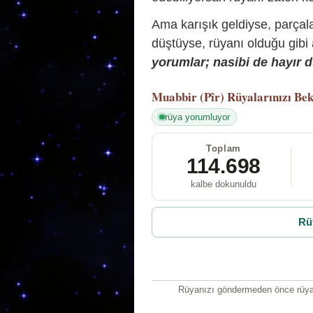
Ama karışık geldiyse, parçala
düştüyse, rüyanı olduğu gibi
yorumlar; nasibi de hayır d
Muabbir (Pîr)
Rüyalarınızı Bek
rüya yorumluyor
Toplam
114.698
kalbe dokunuldu
Rü
Rüyanızı göndermeden önce rüyan