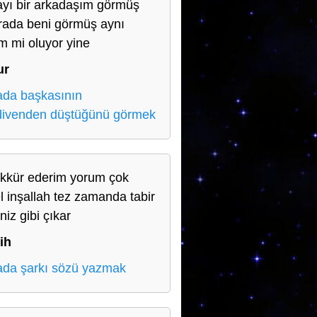
yı bir arkadaşım görmüş
rada beni görmüş aynı
m mi oluyor yine
ur
da başkasının
ivenden düştüğünü görmek
kkür ederim yorum çok
l inşallah tez zamanda tabir
iniz gibi çıkar
ih
da şarkı sözü yazmak