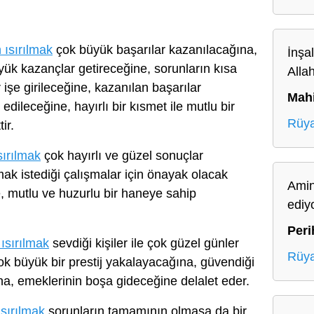
 ısırılmak
çok büyük başarılar kazanılacağına,
İnşa
yük kazançlar getireceğine, sorunların kısa
Alla
r işe girileceğine, kazanılan başarılar
Mah
edileceğine, hayırlı bir kısmet ile mutlu bir
Rüya
ir.
sırılmak
çok hayırlı ve güzel sonuçlar
k istediği çalışmalar için önayak olacak
Amin
, mutlu ve huzurlu bir haneye sahip
ediy
Peri
ısırılmak
sevdiği kişiler ile çok güzel günler
Rüya
ok büyük bir prestij yakalayacağına, güvendiği
ına, emeklerinin boşa gideceğine delalet eder.
ısırılmak
sorunların tamamının olmasa da bir