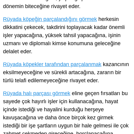
dönemin biteceğine rivayet eder.
Rüyada köpeğin parçalandığını görmek
herkesin
dikkatini çekecek, takdirini toplayacak kadar önemli
işler yapacağına, yüksek tahsil yapacağına, işinin
uzmanı ve diplomalı kimse konumuna geleceğine
delalet eder.
Rüyada köpekler tarafından parçalanmak
kazancının
eksilmeyeceğine ve sürekli artacağına, zararın bir
türlü telafi edilemeyeceğine rivayet eder.
Rüyada halı parçası görmek
eline geçen fırsatları bu
sayede çok hayırlı işler için kullanacağına, hayat
içinde istediği ve hayalini kurduğu herşeye
kavuşacağına ve daha önce birçok kez girmek
istediği bir işe şartların uygun bir hale gelmesi ile çok
zahmet çekmeden gireceğine, borçlanacağına,