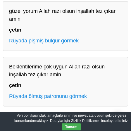
güzel yorum Allah razı olsun inşallah tez çıkar
amin
çetin
Rüyada pişmiş bulgur görmek
Beklentilerime çok uygun Allah razı olsun
inşallah tez çıkar amin
çetin
Rüyada ölmüş patronunu görmek
Veri politikasındaki amaçlarla sınırlı ve mevzuata uygun şekilde çerez
konumlandırmaktayız. Detaylar için Gizlilik Politikamızı inceleyebilirsiniz.
Anasayfa
Gizlilik Politikası
Tamam
© 2008-2026
Hayırlı Rüya
|
Tüm Hakları Saklıdır.