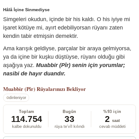
Hâlâ İçine Sinmediyse
Simgeleri okudun, içinde bir his kaldı. O his iyiye mi
işaret kötüye mi, ayırt edebiliyorsan rüyanı zaten
kendin tabir etmişsin demektir.
Ama karışık geldiyse, parçalar bir araya gelmiyorsa,
ya da içine bir kuşku düştüyse, rüyanı olduğu gibi
aşağıya yaz.
Muabbir (Pîr) senin için yorumlar;
nasibi de hayır duandır.
Muabbir (Pîr)
Rüyalarınızı Bekliyor
dinleniyor
Toplam
Bugün
%93 için
114.754
33
2
saat
kalbe dokunuldu
rüya te’vîl kılındı
cevab müddeti