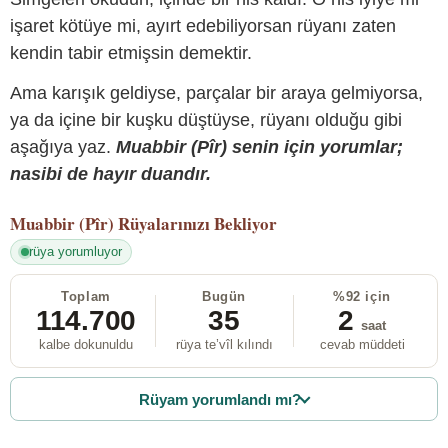
işaret kötüye mi, ayırt edebiliyorsan rüyanı zaten
kendin tabir etmişsin demektir.
Ama karışık geldiyse, parçalar bir araya gelmiyorsa,
ya da içine bir kuşku düştüyse, rüyanı olduğu gibi
aşağıya yaz.
Muabbir (Pîr) senin için yorumlar;
nasibi de hayır duandır.
Muabbir (Pîr)
Rüyalarınızı Bekliyor
rüya yorumluyor
Toplam
Bugün
%92 için
114.700
35
2
saat
kalbe dokunuldu
rüya te’vîl kılındı
cevab müddeti
Rüyam yorumlandı mı?