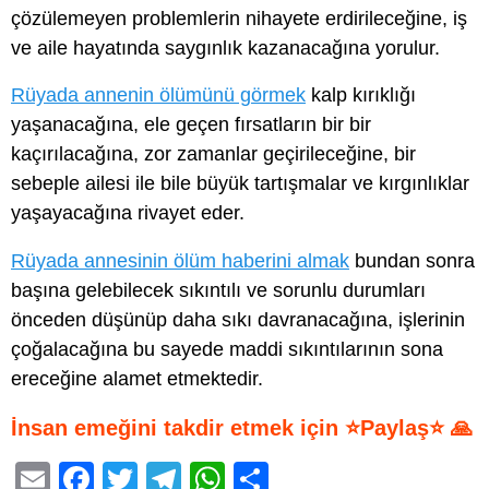
çözülemeyen problemlerin nihayete erdirileceğine, iş
ve aile hayatında saygınlık kazanacağına yorulur.
Rüyada annenin ölümünü görmek
kalp kırıklığı
yaşanacağına, ele geçen fırsatların bir bir
kaçırılacağına, zor zamanlar geçirileceğine, bir
sebeple ailesi ile bile büyük tartışmalar ve kırgınlıklar
yaşayacağına rivayet eder.
Rüyada annesinin ölüm haberini almak
bundan sonra
başına gelebilecek sıkıntılı ve sorunlu durumları
önceden düşünüp daha sıkı davranacağına, işlerinin
çoğalacağına bu sayede maddi sıkıntılarının sona
ereceğine alamet etmektedir.
İnsan emeğini takdir etmek için ⭐Paylaş⭐ 🙏
E
F
T
T
W
S