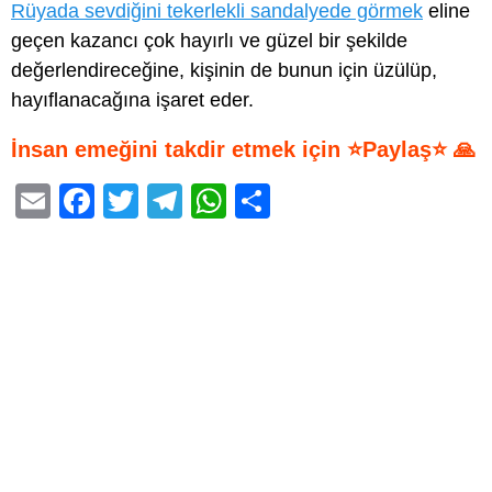
Rüyada sevdiğini tekerlekli sandalyede görmek
eline
geçen kazancı çok hayırlı ve güzel bir şekilde
değerlendireceğine, kişinin de bunun için üzülüp,
hayıflanacağına işaret eder.
İnsan emeğini takdir etmek için ⭐Paylaş⭐ 🙏
E
F
T
T
W
S
m
a
wi
el
h
h
ail
c
tt
e
at
ar
e
er
gr
s
e
b
a
A
o
m
p
o
p
k