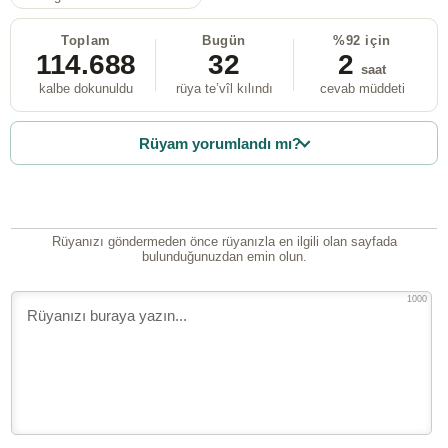
Toplam
Bugün
%92 için
114.688
32
2
saat
kalbe dokunuldu
rüya te’vîl kılındı
cevab müddeti
Rüyam yorumlandı mı?
Rüyanızı göndermeden önce rüyanızla en ilgili olan sayfada
bulunduğunuzdan emin olun.
1000