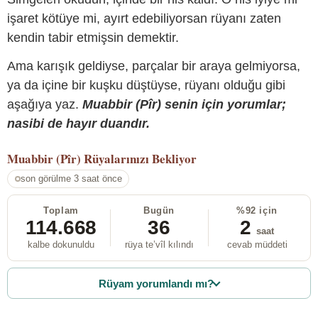
işaret kötüye mi, ayırt edebiliyorsan rüyanı zaten
kendin tabir etmişsin demektir.
Ama karışık geldiyse, parçalar bir araya gelmiyorsa,
ya da içine bir kuşku düştüyse, rüyanı olduğu gibi
aşağıya yaz.
Muabbir (Pîr) senin için yorumlar;
nasibi de hayır duandır.
Muabbir (Pîr)
Rüyalarınızı Bekliyor
son görülme 3 saat önce
Toplam
Bugün
%92 için
114.668
36
2
saat
kalbe dokunuldu
rüya te’vîl kılındı
cevab müddeti
Rüyam yorumlandı mı?