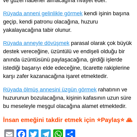
ve güzel haberler alınacağına rivayet eder.
Rüyada anneni gelinlikle görmek
kendi işinin başına
geçip, kendi patronu olacağına, huzuru
yakalayacağına tabir olunur.
Rüyada anneyle dövüşmek
parasal olarak çok büyük
destek vereceğine, üzüntülü ve endişeli olduğu bir
anında üzüntüsünü paylaşacağına, girdiği işlerde
istediği başarıyı elde edeceğine, ticarette rakiplerine
karşı zafer kazanacağına işaret etmektedir.
Rüyada ölmüş annesini üzgün görmek
rahatının ve
huzurunun bozulacağına, kişinin kafasının uzun süre
bu meseleyle meşgul olacağına alamet etmektedir.
İnsan emeğini takdir etmek için ⭐Paylaş⭐ 🙏
E
F
T
T
W
S