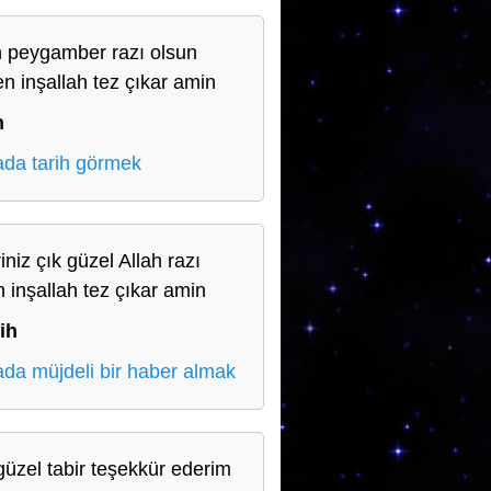
h peygamber razı olsun
en inşallah tez çıkar amin
n
da tarih görmek
iniz çık güzel Allah razı
n inşallah tez çıkar amin
ih
da müjdeli bir haber almak
güzel tabir teşekkür ederim