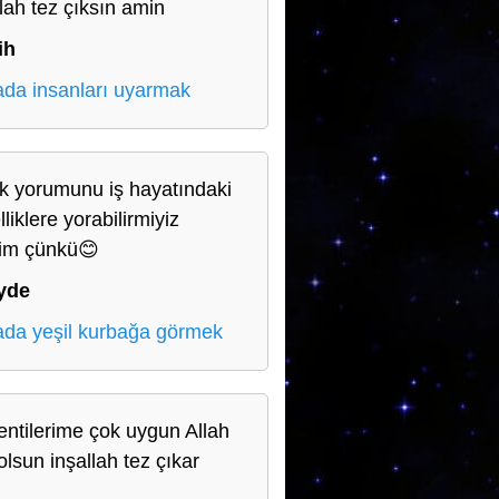
llah tez çıksın amin
ih
da insanları uyarmak
lik yorumunu iş hayatındaki
liklere yorabilirmiyiz
yim çünkü😊
yde
da yeşil kurbağa görmek
entilerime çok uygun Allah
olsun inşallah tez çıkar
n