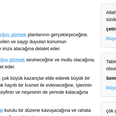
Alla
sizd
çeti
dığını görmek
planlarının gerçekleşeceğine,
Rüya
evilen ve saygı duyulan konumun
e imza atacağına delalet eder.
ığını görmek
sevineceğine ve mutlu olacağına,
Tabir
et eder.
olsu
k
çok büyük kazançlar elde ederek büyük bir
Sem
hayıtlı bir kısmet ile evleneceğine, işlerinin
Rüya
 keyfinin ve neşesinin de yerinde kalacağına
ak
kurulu bir düzene kavuşacağına ve rahata
çok 