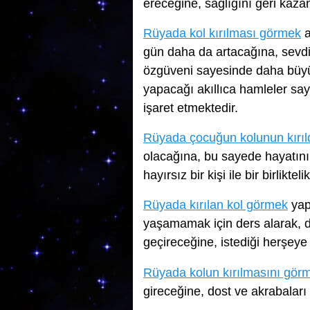
ereceğine, sağlığını geri kaza
Rüyada kol kırılması görmek
a
gün daha da artacağına, sevdiği k
özgüveni sayesinde daha büyük
yapacağı akıllıca hamleler s
işaret etmektedir.
Rüyada çocuğun kolunun kırıl
olacağına, bu sayede hayatını
hayırsız bir kişi ile bir birlikte
Rüyada kırılan kol görmek
yap
yaşamamak için ders alarak, 
geçireceğine, istediği herşeye
Rüyada kolun kırılmasını gör
gireceğine, dost ve akrabaları 