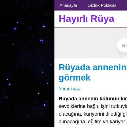
Menü
Anasayfa
Gizlilik Politikası
Hayırlı Rüya
Rüyada annenin 
görmek
Yorum yaz
Rüyada annenin kolunun kır
sevdiklerine bağlı, işini tutkuy
olacağına, kariyerini dilediği g
alınacağına, eğitim ve kariyer