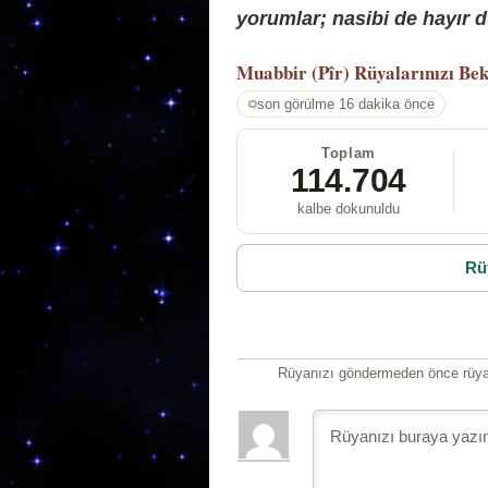
yorumlar; nasibi de hayır d
Muabbir (Pîr)
Rüyalarınızı Bek
son görülme 16 dakika önce
Toplam
114.704
kalbe dokunuldu
Rü
Rüyanızı göndermeden önce rüyan