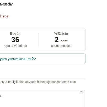
uandır.
liyor
Bugün
%92 için
36
2
saat
rüya te’vîl kılındı
cevab müddeti
yam yorumlandı mı?
ızla en ilgili olan sayfada bulunduğunuzdan emin olun.
1000