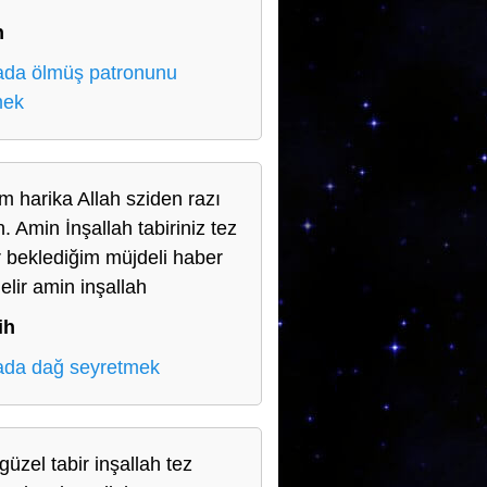
n
da ölmüş patronunu
mek
m harika Allah sziden razı
. Amin İnşallah tabiriniz tez
r beklediğim müjdeli haber
elir amin inşallah
ih
da dağ seyretmek
güzel tabir inşallah tez