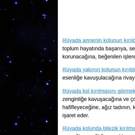
Rüyada annenin kolunun kırıl
toplum hayatında başarıya, s
korunacağına, beğenilen işler
Rüyada yakının kolunun kırıld
esenliğe kavuşulacağına rivay
Rüyada kol kırılmasını görme
zenginliğe kavuşacağına ve çok 
hafifleyeceğine, ağız tadının,
işaret eder.
Rüyada kolunda bilezik kırılm