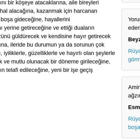
rını bir köşeye atacaklarına, aile bireyleri
r hal alacağına, kazanmak için harcanan
 boşa gideceğine, hayallerini
Yoru
 yerine getireceğine ve ettiği duaların
eder
üzünü güldürecek ve kendisine hayır getirecek
Bey
ına, ileride bu durumun ya da sorunun çok
Rüya
iyiliklerle, güzelliklerle ve hayırlı olan şeylerle
gör
k ve mutlu olunacak bir döneme girileceğine,
ın telafi edileceğine, yeni bir işe geçiş
Amin
ağzı
Esm
Rüya
boşa