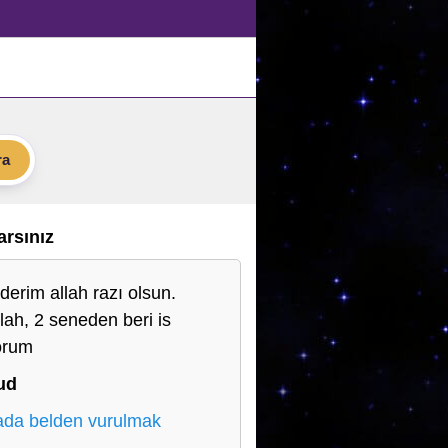
ra
Varsınız
ederim allah razı olsun.
llah, 2 seneden beri is
orum
ud
da belden vurulmak