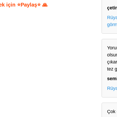
ek için ⭐Paylaş⭐ 🙏
çeti
S
Rüya
h
gör
ar
e
Yoru
olsun
çıka
tez g
sem
Rüya
Çok 