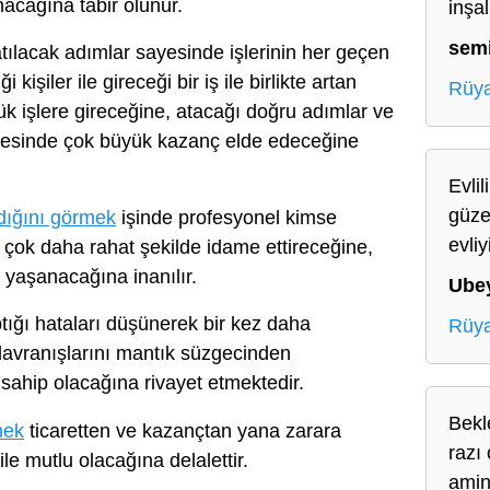
nacağına tabir olunur.
inşa
sem
tılacak adımlar sayesinde işlerinin her geçen
işiler ile gireceği bir iş ile birlikte artan
Rüya
 işlere gireceğine, atacağı doğru adımlar ve
ayesinde çok büyük kazanç elde edeceğine
Evli
güzel
dığını görmek
işinde profesyonel kimse
evli
 çok daha rahat şekilde idame ettireceğine,
lik yaşanacağına inanılır.
Ube
tığı hataları düşünerek bir kez daha
Rüya
davranışlarını mantık süzgecinden
 sahip olacağına rivayet etmektedir.
Bekl
mek
ticaretten ve kazançtan yana zarara
razı 
ile mutlu olacağına delalettir.
ami