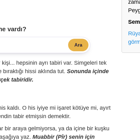
zama
Peyg
Sem
ne vardı?
Rüya
gör
Ara
r kişi... hepsinin ayrı tabiri var. Simgeleri tek
bıraktığı hissi aklında tut.
Sonunda içinde
çek tabiridir.
is kaldı. O his iyiye mi işaret kötüye mi, ayırt
ndin tabir etmişsin demektir.
r bir araya gelmiyorsa, ya da içine bir kuşku
 aşağıya yaz.
Muabbir (Pîr) senin için