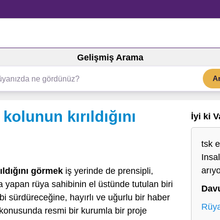
Gelişmiş Arama
A
kolunun kırıldığını
İyi ki 
tsk 
Insa
arıy
ıldığını görmek
iş yerinde de prensipli,
la yapan rüya sahibinin el üstünde tutulan biri
Dav
ibi sürdüreceğine, hayırlı ve uğurlu bir haber
Rüya
 konusunda resmi bir kurumla bir proje