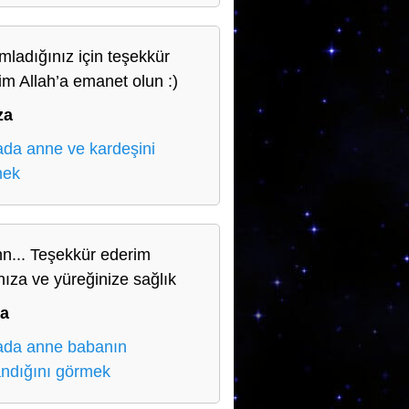
mladığınız için teşekkür
im Allah’a emanet olun :)
za
da anne ve kardeşini
mek
n... Teşekkür ederim
nıza ve yüreğinize sağlık
a
da anne babanın
ndığını görmek