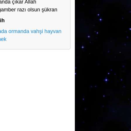
nda çıkar Allah
amber razı olsun şükran
ih
da ormanda vahşi hayvan
mek