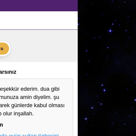
ra
Varsınız
teşekkür ederim. dua gibi
munuza amin diyelim. şu
rek günlerde kabul olması
 olur inşallah.
im