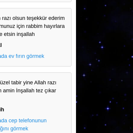
h razı olsun teşekkür ederim
munuz için rabbim hayırlara
e etsin inşallah
l
da ev fırın görmek
zel tabir yine Allah razı
n amin İnşallah tez çıkar
n
ih
da cep telefonunun
ığını görmek