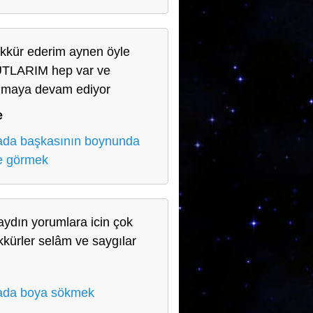
kkür ederim aynen öyle
TLARIM hep var ve
lmaya devam ediyor
e
da başkasının boynunda
e görmek
ydın yorumlara icin çok
kkürler selâm ve saygılar
ada boya sökmek