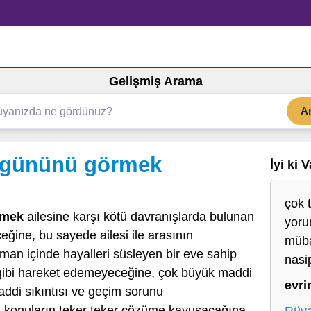
Gelişmiş Arama
A
 gününü görmek
İyi ki 
çok 
rmek
ailesine karşı kötü davranışlarda bulunan
yoru
eğine, bu sayede ailesi ile arasının
müba
aman içinde hayalleri süsleyen bir eve sahip
nasip
ği gibi hareket edemeyeceğine, çok büyük maddi
evr
addi sıkıntısı ve geçim sorunu
i konuların teker teker çözüme kavuşacağına,