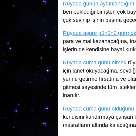
Rüyada günün aydınlandığını
beri beklediği bir işten çok bü
çok sevinip işinin başına geç
Rüyada aşure gününü görme
para ve mal kazanacağına, in
işlerin de kendisine hayal kırı
Rüyada cuma günü ölmek
rüya
için lanet okuyacağına, sevdiği
yerine getirme fırsatına ve ol
gitmesi sayesinde tüm istekler
inanılır.
Rüyada cuma günü olduğunu
kendisini kandırmaya çalışan bi
masrafların altında kalacağına