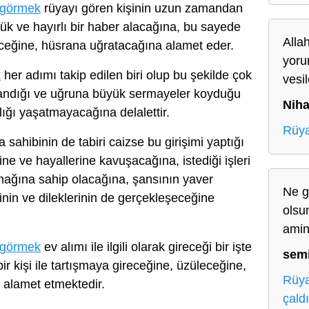
 görmek
rüyayı gören kişinin uzun zamandan
yük ve hayırlı bir haber alacağına, bu sayede
Alla
eceğine, hüsrana uğratacağına alamet eder.
yoru
k
her adımı takip edilen biri olup bu şekilde çok
vesil
andığı ve uğruna büyük sermayeler koyduğu
Niha
klığı yaşatmayacağına delalettir.
Rüya
 sahibinin de tabiri caizse bu girişimi yaptığı
ne ve hayallerine kavuşacağına, istediği işleri
anağına sahip olacağına, şansının yaver
Ne gü
inin ve dileklerinin de gerçekleşeceğine
olsu
ami
 görmek
ev alımı ile ilgili olarak gireceği bir işte
sem
r kişi ile tartışmaya gireceğine, üzüleceğine,
Rüya
 alamet etmektedir.
çald