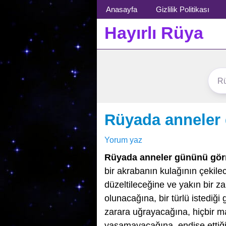
Menü
Anasayfa
Gizlilik Politikası
Hayırlı Rüya
Rüyada anneler
Yorum yaz
Rüyada anneler gününü gö
bir akrabanın kulağının çekilec
düzeltileceğine ve yakın bir z
olunacağına, bir türlü istedi
zarara uğrayacağına, hiçbir m
yaşamayacağına, endişe ettiğ