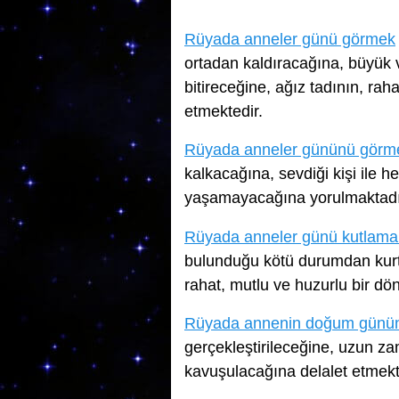
Rüyada anneler günü görmek
ortadan kaldıracağına, büyük v
bitireceğine, ağız tadının, ra
etmektedir.
Rüyada anneler gününü görm
kalkacağına, sevdiği kişi ile h
yaşamayacağına yorulmaktadı
Rüyada anneler günü kutlama
bulunduğu kötü durumdan kurtu
rahat, mutlu ve huzurlu bir dö
Rüyada annenin doğum günü
gerçekleştirileceğine, uzun z
kavuşulacağına delalet etmekt