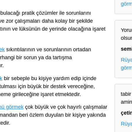
gör
bulacağı pratik çözümler ile sorunlarını
e zor çalışmaları daha kolay bir şekilde
hatının ve lüksünün de yerinde olacağına işaret
Yoru
olsu
sem
ek
sıkıntılarının ve sorunlarının ortadan
erhangi bir sorun ya da tartışma
Rüya
r.
gör
k
bir sebeple bu kişiye yardım edip içinde
lması için büyük bir destek vereceğine,
tabir
neme girileceğine işaret etmektedir.
amin
nü görmek
çok büyük ve çok hayırlı çalışmalar
çeti
amandan beri özlem duyulan bir kişiye yakında
edir.
Rüya