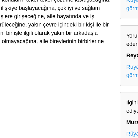
Rüya
ir ilişkiye başlayacağına, çok iyi ve sağlam
gör
 işlere girişeceğine, aile hayatında ve iş
leceğine, yakın çevre içindeki bir kişi ile bir
i bir işle ilgili olarak yakın bir arkadaşla
Yoru
 olmayacağına, aile bireylerinin birbirlerine
eder
Bey
Rüya
gör
İlgin
ediy
Mur
Rüya