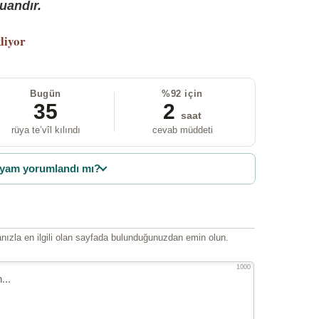
uandır.
liyor
Bugün
%92 için
35
2
saat
rüya te’vîl kılındı
cevab müddeti
yam yorumlandı mı?
ızla en ilgili olan sayfada bulunduğunuzdan emin olun.
1000