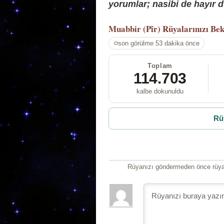
yorumlar; nasibi de hayır d
Muabbir (Pîr)
Rüyalarınızı Bek
son görülme 53 dakika önce
Toplam
114.703
kalbe dokunuldu
Rü
Rüyanızı göndermeden önce rüyan