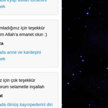
da eyüp sultan türbesini
mek
mladığınız için teşekkür
im Allah’a emanet olun :)
za
da anne ve kardeşini
mek
iz için çok teşekkür
orum selametle inşallah
at
da ölmüş kayınpederini diri