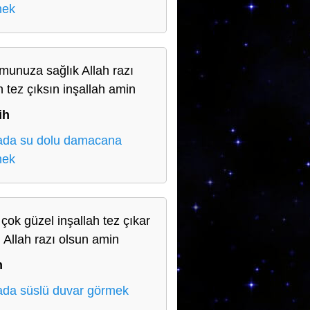
mek
munuza sağlık Allah razı
n tez çıksın inşallah amin
ih
da su dolu damacana
mek
 çok güzel inşallah tez çıkar
 Allah razı olsun amin
n
da süslü duvar görmek