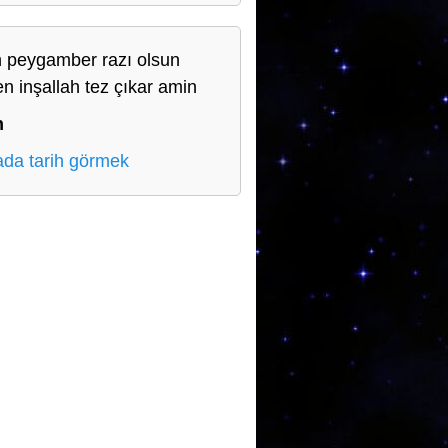
h peygamber razı olsun
en inşallah tez çıkar amin
n
da tarih görmek