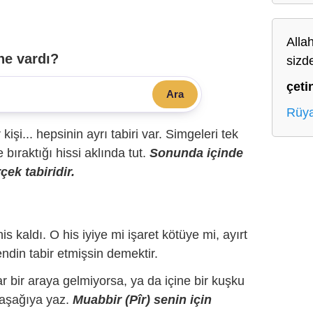
Alla
ne vardı?
sizd
çeti
Ara
Rüya
r kişi... hepsinin ayrı tabiri var. Simgeleri tek
bıraktığı hissi aklında tut.
Sonunda içinde
çek tabiridir.
is kaldı. O his iyiye mi işaret kötüye mi, ayırt
ndin tabir etmişsin demektir.
r bir araya gelmiyorsa, ya da içine bir kuşku
 aşağıya yaz.
Muabbir (Pîr) senin için