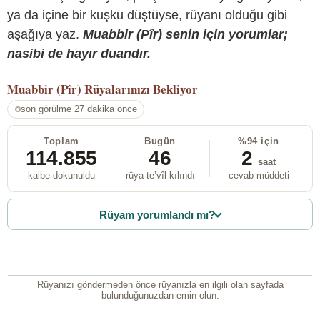
ya da içine bir kuşku düştüyse, rüyanı olduğu gibi
aşağıya yaz.
Muabbir (Pîr) senin için yorumlar;
nasibi de hayır duandır.
Muabbir (Pîr)
Rüyalarınızı Bekliyor
son görülme 27 dakika önce
Toplam
Bugün
%94 için
114.855
46
2
saat
kalbe dokunuldu
rüya te’vîl kılındı
cevab müddeti
Rüyam yorumlandı mı?
Rüyanızı göndermeden önce rüyanızla en ilgili olan sayfada
bulunduğunuzdan emin olun.