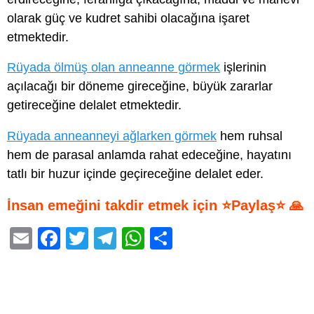
olarak güç ve kudret sahibi olacağına işaret
etmektedir.
Rüyada ölmüş olan anneanne görmek
işlerinin
açılacağı bir döneme gireceğine, büyük zararlar
getireceğine delalet etmektedir.
Rüyada anneanneyi ağlarken görmek
hem ruhsal
hem de parasal anlamda rahat edeceğine, hayatını
tatlı bir huzur içinde geçireceğine delalet eder.
İnsan emeğini takdir etmek için ⭐Paylaş⭐ 🙏
E
F
T
T
W
S
m
a
wi
el
h
h
ail
c
tt
e
at
ar
e
er
gr
s
e