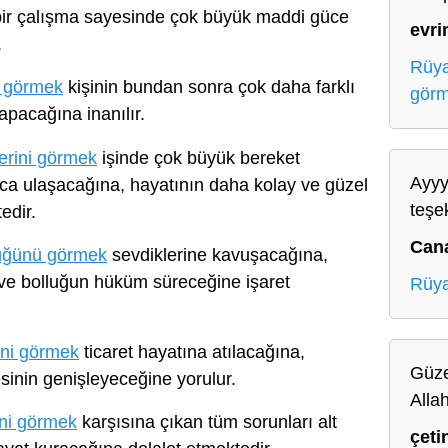
ir çalışma sayesinde çok büyük maddi güce
evr
.
Rüya
ş görmek
kişinin bundan sonra çok daha farklı
gör
apacağına inanılır.
erini görmek
işinde çok büyük bereket
Ayyy
a ulaşacağına, hayatının daha kolay ve güzel
teşe
edir.
Can
üğünü görmek
sevdiklerine kavuşacağına,
 ve bolluğun hüküm süreceğine işaret
Rüya
ini görmek
ticaret hayatına atılacağına,
Güze
sinin genişleyeceğine yorulur.
Alla
ni görmek
karşısına çıkan tüm sorunları alt
çeti