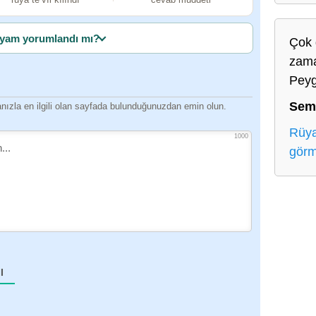
yam yorumlandı mı?
Çok 
zama
Peyg
Sem
ızla en ilgili olan sayfada bulunduğunuzdan emin olun.
Rüya
1000
gör
I