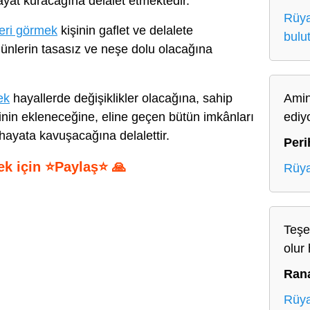
ayat kuracağına delalet etmektedir.
Rüya
eri görmek
kişinin gaflet ve delalete
bulu
günlerin tasasız ve neşe dolu olacağına
ek
hayallerde değişiklikler olacağına, sahip
Amin
rinin ekleneceğine, eline geçen bütün imkânları
ediy
hayata kavuşacağına delalettir.
Peri
ek için ⭐Paylaş⭐ 🙏
Rüya
S
h
Teşe
ar
olur 
e
Ran
Rüya