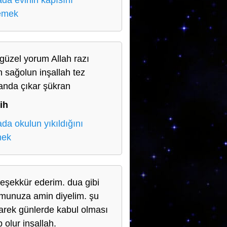
da evinin kapısını
lemek
güzel yorum Allah razı
n sağolun inşallah tez
nda çıkar şükran
ih
da okulun yıkıldığını
mek
teşekkür ederim. dua gibi
munuza amin diyelim. şu
rek günlerde kabul olması
 olur inşallah.