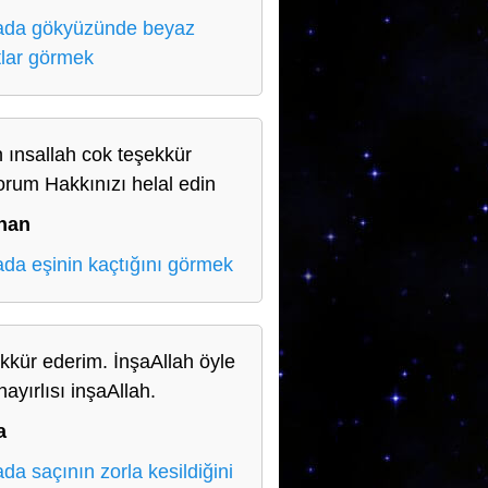
da gökyüzünde beyaz
tlar görmek
 ınsallah cok teşekkür
orum Hakkınızı helal edin
han
da eşinin kaçtığını görmek
kkür ederim. İnşaAllah öyle
hayırlısı inşaAllah.
a
da saçının zorla kesildiğini