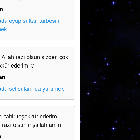
im
da eyüp sultan türbesini
mek
 Allah razı olsun sizden çok
kkür ederim ☺️
an
da sel sularında yürümek
l tabir teşekkür ederim
h razı olsun inşallah amin
n