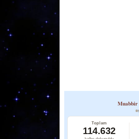
o
p
k
Muabbir 
Toplam
114.632
kalbe dokunuldu