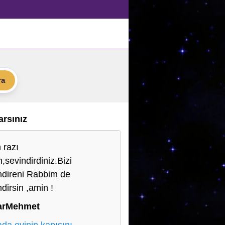
ra
Varsınız
 razı
,sevindirdiniz.Bizi
ndireni Rabbim de
dirsin ,amin !
arMehmet