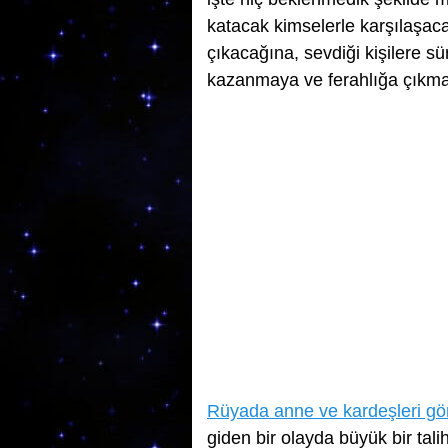
katacak kimselerle karşılaşaca
çıkacağına, sevdiği kişilere s
kazanmaya ve ferahlığa çıkmay
Rüyada anne ve kardeşleri g
giden bir olayda büyük bir tal