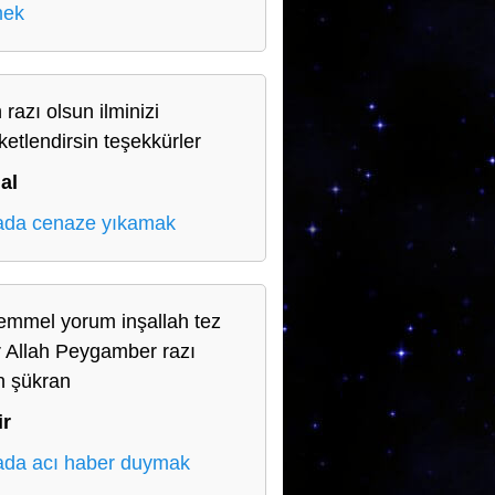
mek
 razı olsun ilminizi
ketlendirsin teşekkürler
al
da cenaze yıkamak
mmel yorum inşallah tez
r Allah Peygamber razı
n şükran
ir
da acı haber duymak