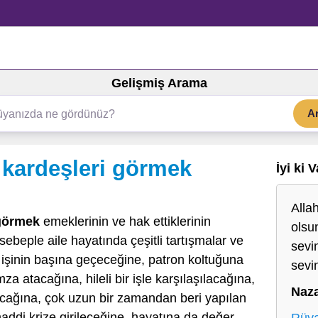
Gelişmiş Arama
A
kardeşleri görmek
İyi ki 
Allah
 görmek
emeklerinin ve hak ettiklerinin
olsun
sebeple aile hayatında çeşitli tartışmalar ve
sevi
işinin başına geçeceğine, patron koltuğuna
sevin
za atacağına, hileli bir işle karşılaşılacağına,
Naz
cağına, çok uzun bir zamandan beri yapılan
addi krize girileceğine, hayatına da değer