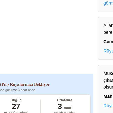
gör
Allah
bere
Cem
Rüya
Müke
çıka
(Pîr)
Rüyalarınızı Bekliyor
olsu
son görülme 3 saat önce
Mah
Bugün
Ortalama
27
3
Rüya
saat
rüya te’vîl kılındı
cevab müddeti