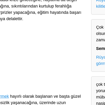
Rüya
ğına, sıkıntılarından kurtulup ferahlığa
kilit
ürprizler yapacağına, eğitim hayatında başarı
a delalettir.
Çok 
olsu
zama
Sem
Rüya
gör
çok 
yoru
örmek
hayırlı olarak başlanan ve başta güzel
müba
ihsizlik yaşanacağına, üzerinde uzun
nasip