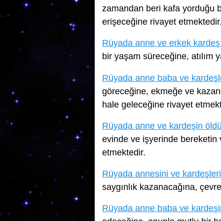
zamandan beri kafa yorduğu b
erişeceğine rivayet etmektedir
Rüyada anne ve erkek karde
bir yaşam süreceğine, atılım y
Rüyada anne baba ve kardeşl
göreceğine, ekmeğe ve kazanc
hale geleceğine rivayet etmekt
Rüyada anne ve kardeşin öld
evinde ve işyerinde bereketin
etmektedir.
Rüyada annesini ve kardeşler
saygınlık kazanacağına, çevre
Rüyada anne baba ve kardeşi