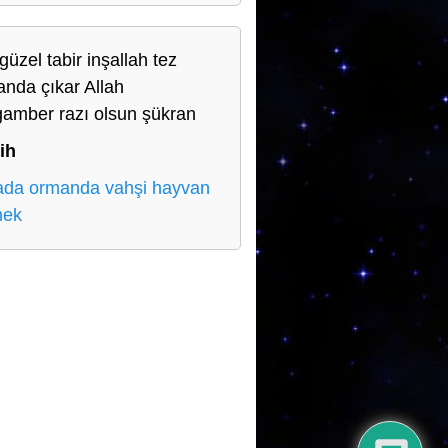
güzel tabir inşallah tez
nda çıkar Allah
amber razı olsun şükran
ih
da ormanda vahşi hayvan
mek