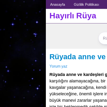
Menü
Anasayfa
Gizlilik Politikası
Hayırlı Rüya
Rüyada anne ve 
Yorum yaz
Rüyada anne ve kardeşleri
karşılığını alamayacağına, bir 
kavgalar yaşanacağına, kendi 
yükseleceğine, önemli işlere im
büyük manevi zararlar yaşana
işte hiç beklenmedik şekilde m