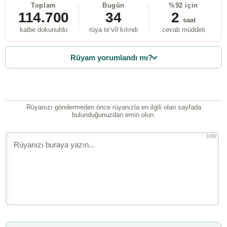
Toplam
Bugün
%92 için
114.700
34
2
saat
kalbe dokunuldu
rüya te’vîl kılındı
cevab müddeti
Rüyam yorumlandı mı?
Rüyanızı göndermeden önce rüyanızla en ilgili olan sayfada
bulunduğunuzdan emin olun.
1000