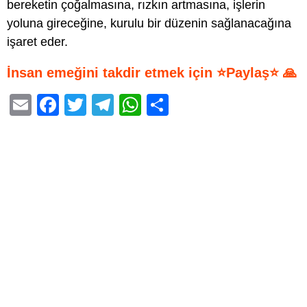
bereketin çoğalmasına, rızkın artmasına, işlerin
yoluna gireceğine, kurulu bir düzenin sağlanacağına
işaret eder.
İnsan emeğini takdir etmek için ⭐Paylaş⭐ 🙏
E
F
T
T
W
S
m
a
wi
el
h
h
ail
c
tt
e
at
ar
e
er
gr
s
e
b
a
A
o
m
p
o
p
k