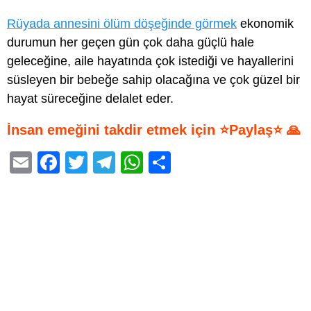
Rüyada annesini ölüm döşeğinde görmek
ekonomik
durumun her geçen gün çok daha güçlü hale
geleceğine, aile hayatında çok istediği ve hayallerini
süsleyen bir bebeğe sahip olacağına ve çok güzel bir
hayat süreceğine delalet eder.
İnsan emeğini takdir etmek için ⭐Paylaş⭐ 🙏
E
F
T
T
W
S
m
a
wi
el
h
h
ail
c
tt
e
at
ar
e
er
gr
s
e
b
a
A
o
m
p
o
p