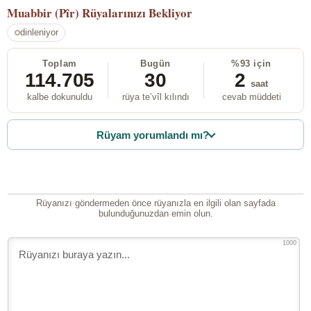
Muabbir (Pîr)
Rüyalarınızı Bekliyor
dinleniyor
Toplam
Bugün
%93 için
114.705
30
2
saat
kalbe dokunuldu
rüya te’vîl kılındı
cevab müddeti
Rüyam yorumlandı mı?
Rüyanızı göndermeden önce rüyanızla en ilgili olan sayfada
bulunduğunuzdan emin olun.
1000