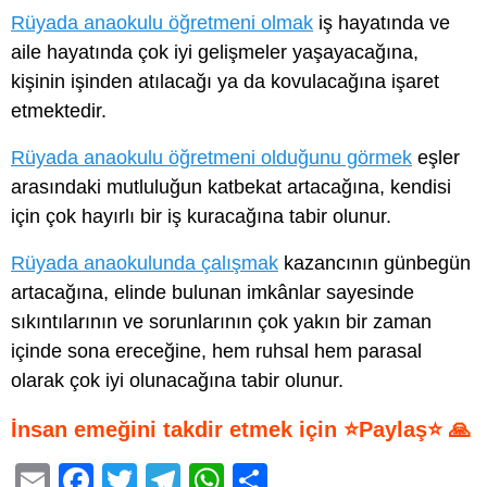
Rüyada anaokulu öğretmeni olmak
iş hayatında ve
aile hayatında çok iyi gelişmeler yaşayacağına,
kişinin işinden atılacağı ya da kovulacağına işaret
etmektedir.
Rüyada anaokulu öğretmeni olduğunu görmek
eşler
arasındaki mutluluğun katbekat artacağına, kendisi
için çok hayırlı bir iş kuracağına tabir olunur.
Rüyada anaokulunda çalışmak
kazancının günbegün
artacağına, elinde bulunan imkânlar sayesinde
sıkıntılarının ve sorunlarının çok yakın bir zaman
içinde sona ereceğine, hem ruhsal hem parasal
olarak çok iyi olunacağına tabir olunur.
İnsan emeğini takdir etmek için ⭐Paylaş⭐ 🙏
E
F
T
T
W
S