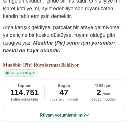
Simgeleri okudun, içinde bir his kaldı. O his iyiye mi
işaret kötüye mi, ayırt edebiliyorsan rüyanı zaten
kendin tabir etmişsin demektir.
Ama karışık geldiyse, parçalar bir araya gelmiyorsa,
ya da içine bir kuşku düştüyse, rüyanı olduğu gibi
aşağıya yaz.
Muabbir (Pîr) senin için yorumlar;
nasibi de hayır duandır.
Muabbir (Pîr)
Rüyalarınızı Bekliyor
rüya yorumluyor
Toplam
Bugün
%93 için
114.751
47
2
saat
kalbe dokunuldu
rüya te’vîl kılındı
cevab müddeti
Rüyam yorumlandı mı?