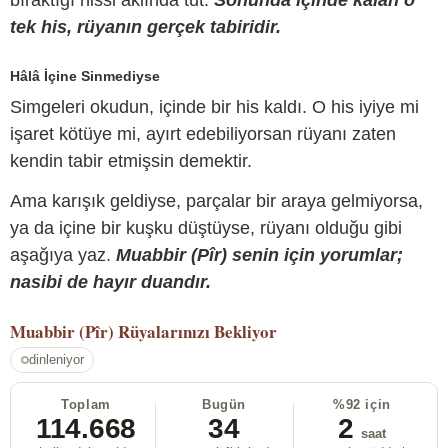
bıraktığı hissi aklında tut.
Sonunda içinde kalan o
tek his, rüyanın gerçek tabiridir.
Hâlâ İçine Sinmediyse
Simgeleri okudun, içinde bir his kaldı. O his iyiye mi
işaret kötüye mi, ayırt edebiliyorsan rüyanı zaten
kendin tabir etmişsin demektir.
Ama karışık geldiyse, parçalar bir araya gelmiyorsa,
ya da içine bir kuşku düştüyse, rüyanı olduğu gibi
aşağıya yaz.
Muabbir (Pîr) senin için yorumlar;
nasibi de hayır duandır.
Muabbir (Pîr)
Rüyalarınızı Bekliyor
dinleniyor
Toplam
Bugün
%92 için
114.668
34
2
saat