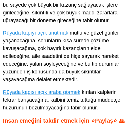
bu sayede çok büyük bir kazanç sağlayacak işlere
girileceğine, sıkıntılı ve çok büyük maddi zararlara
uğrayacağı bir döneme gireceğine tabir olunur.
Rüyada kapıyı açık unutmak
mutlu ve güzel günler
yaşanacağına, sorunların kısa sürede çözüme
kavuşacağına, çok hayırlı kazançların elde
edileceğine, aile saadetini de hiçe sayarak hareket
edeceğine, yalan söyleyeceğine ve bu tip durumlar
yüzünden iş konusunda da büyük sıkıntılar
yaşayacağına delalet etmektedir.
Rüyada kapısı açık araba görmek
kırılan kalplerin
tekrar barışacağına, kalbini temiz tuttuğu müddetçe
huzurunun bozulmayacağına tabir olunur.
İnsan emeğini takdir etmek için ⭐Paylaş⭐ 🙏