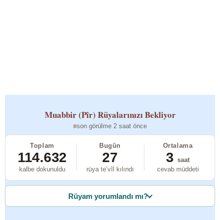
Muabbir (Pîr)
Rüyalarınızı Bekliyor
son görülme 2 saat önce
Toplam
Bugün
Ortalama
114.632
27
3
saat
kalbe dokunuldu
rüya te’vîl kılındı
cevab müddeti
Rüyam yorumlandı mı?